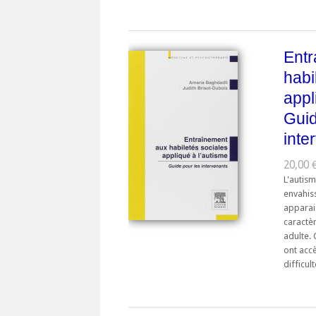
Entr
habi
appl
Guid
inte
20,00 €
L'autism
envahis
apparais
caractèr
adulte.
ont acc
difficulté