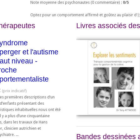
Note moyenne des psychonautes (
0
commentaire) :
0
/
5
Optez pour un comportement affirmé et goûtez au plaisir d'
ê
thérapeutes
Livres associés des
syndrome
perger et l'autisme
aut niveau -
roche
ortementaliste
€
tes premières descriptions d’un
d’enfants présentant des
istiques inhabituelles nous ont été
 il y a plus d’une cinquantaine
s, dans les travaux de Hans
, clinicien autrichien et
hiatre. ...
Bandes dessinées 