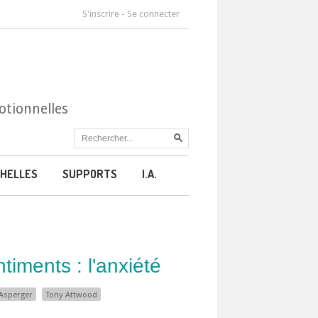
S'inscrire
-
Se connecter
otionnelles
HELLES
SUPPORTS
I.A.
timents : l'anxiété
Asperger
Tony Attwood