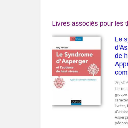
Livres associés pour les 
Le 
d'As
de h
App
comp
26,50 
Les tou
groupe 
caractér
livrées,
d’année
Asperger
pédopsyc