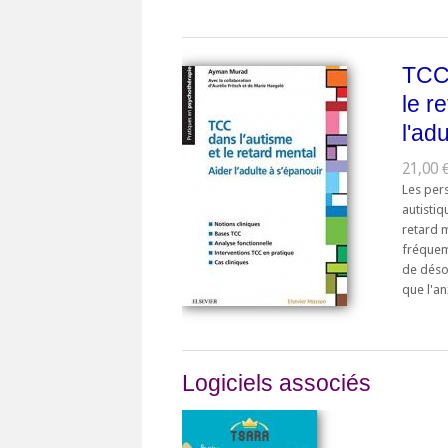
TCC 
le r
l'ad
21,00 €
Les per
autistiq
retard m
fréquem
de déso
que l'an
Logiciels associés