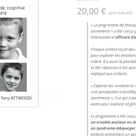
20,00 €
Le programme de thérapi
sentiments » a été conçu pa
intéressant et
efficace da
Chaque enfant reçoit des i
pour explorer les émotions
colère. Il a aussi la possi
et des réponses à ses quest
expliqué aux enfants.
« Explorer les sentiments 
une perspective scientifiq
sentiments », l'un qui a po
autre pour explorer et gére
Le programme a été con
un trouble anxieux ou de
un syndrome dAsperger
enfants présentant un aut