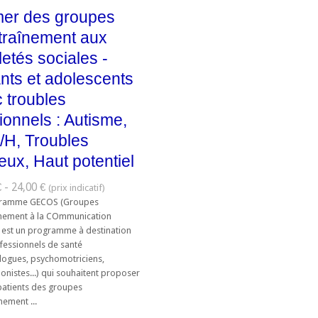
mer des groupes
traînement aux
letés sociales -
nts et adolescents
 troubles
tionnels : Autisme,
H, Troubles
eux, Haut potentiel
 - 24,00 €
gramme GECOS (Groupes
înement à la COmmunication
) est un programme à destination
fessionnels de santé
logues, psychomotriciens,
onistes...) qui souhaitent proposer
 patients des groupes
nement ...