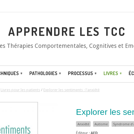
APPRENDRE LES TCC
les Thérapies Comportementales, Cognitives et Em
CHNIQUES
PATHOLOGIES
PROCESSUS
LIVRES
ÉC
/
Livres pour les patients
/
Explorer les sentiments : l'anxiété
Explorer les sen
Anxiété
Autisme
Syndrome d'
Éditeur :
AFD