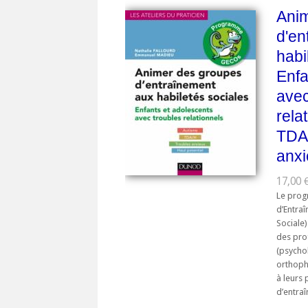
Ani
d'en
habi
Enfa
avec
rela
TDA/
anxi
17,00 €
Le pro
d’Entra
Sociale
des pro
(psycho
orthoph
à leurs
d’entraî