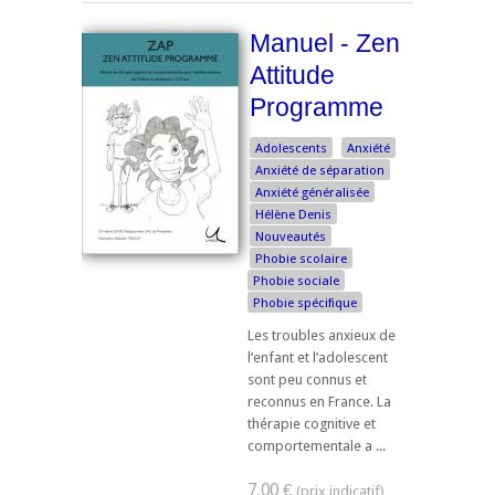
Manuel - Zen
Attitude
Programme
Adolescents
Anxiété
Anxiété de séparation
Anxiété généralisée
Hélène Denis
Nouveautés
Phobie scolaire
Phobie sociale
Phobie spécifique
Les troubles anxieux de
l’enfant et l’adolescent
sont peu connus et
reconnus en France. La
thérapie cognitive et
comportementale a ...
7,00 €