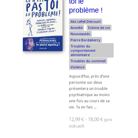
toi le
problème !
Alix Lefief-Delcourt
Anxiété
Estime de soi
Nouveautés
Pierre Bordaberry
Troubles du
comportement
alimentaire
Troubles du sommeil
Violence
Aujourd’hui, près d’une
personne sur deux
présentera un trouble
psychiatrique au moins
une fois au cours de sa
vie. Tu en fais ...
12,99 € - 18,00 €