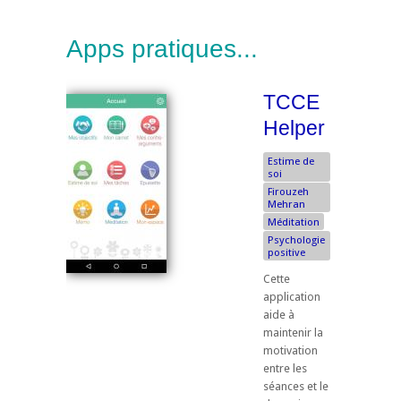
Apps pratiques...
TCCE
Helper
Estime de
soi
Firouzeh
Mehran
Méditation
Psychologie
positive
Cette
application
aide à
maintenir la
motivation
entre les
séances et le