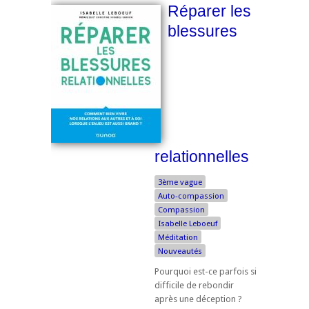
Réparer les
blessures
relationnelles
3ème vague
Auto-compassion
Compassion
Isabelle Leboeuf
Méditation
Nouveautés
Pourquoi est-ce parfois si
difficile de rebondir
après une déception ?