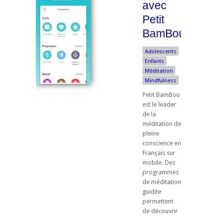
avec
Petit
BamBou
Adolescents
Enfants
Méditation
Mindfulness
Petit BamBou
est le leader
de la
méditation de
pleine
conscience en
Français sur
mobile. Des
programmes
de méditation
guidée
permettent
de découvrir