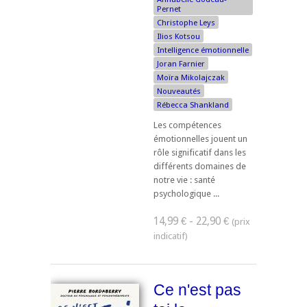
Pernet
Christophe Leys
Ilios Kotsou
Intelligence émotionnelle
Joran Farnier
Moïra Mikolajczak
Nouveautés
Rébecca Shankland
Les compétences
émotionnelles jouent un
rôle significatif dans les
différents domaines de
notre vie : santé
psychologique ...
14,99 € - 22,90 €
Ce n'est pas