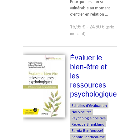
Pourquoi est-on si
vulnérable au moment
d’entrer en relation ...
16,99 € - 24,90 €
Évaluer le
bien-être et
les
ressources
psychologiques
Echelles d'évaluation
Nouveautés
Psychologie positive
Rébecca Shankland
Samia Ben Youssef
Sophie Lantheaume