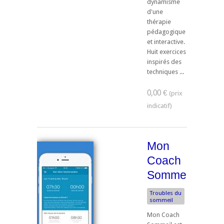
dynamisme
d'une
thérapie
pédagogique
et interactive.
Huit exercices
inspirés des
techniques ...
0,00 €
Mon
Coach
Sommeil
Troubles du
sommeil
Mon Coach