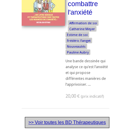
combattre
l'anxiété
Affirmation de soi
Catherine Meyer
Estime de soi
Frédéric Fanget
Nouveautés
Pauline Aubry
Une bande dessinée qui
analyse ce qu’est l’anxiété
et qui propose
différentes manières de
l’apprivoiser. ...
20,00 €
>> Voir toutes les BD Thérapeutiques