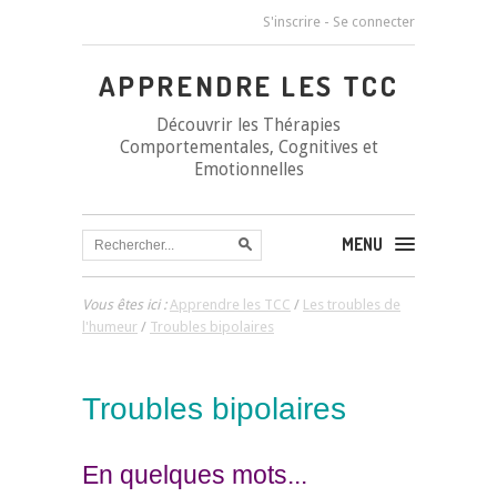
S'inscrire
-
Se connecter
APPRENDRE LES TCC
Découvrir les Thérapies
Comportementales, Cognitives et
Emotionnelles
MENU
Vous êtes ici :
Apprendre les TCC
/
Les troubles de
l'humeur
/
Troubles bipolaires
Troubles bipolaires
En quelques mots...