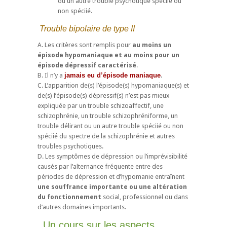
ou un autre trouble psychotique spéciié ou
non spéciié.
Trouble bipolaire de type II
A. Les critères sont remplis pour
au moins un
épisode hypomaniaque et au moins pour un
épisode dépressif caractérisé
.
B. Il n’y a
jamais eu d’épisode maniaque
.
C. L’apparition de(s) l’épisode(s) hypomaniaque(s) et
de(s) l’épisode(s) dépressif(s) n’est pas mieux
expliquée par un trouble schizoaffectif, une
schizophrénie, un trouble schizophréniforme, un
trouble délirant ou un autre trouble spéciié ou non
spéciié du spectre de la schizophrénie et autres
troubles psychotiques.
D. Les symptômes de dépression ou l’imprévisibilité
causés par l’alternance fréquente entre des
périodes de dépression et d’hypomanie entraînent
une souffrance importante ou une altération
du fonctionnement
social, professionnel ou dans
d’autres domaines importants.
Un cours sur les aspects