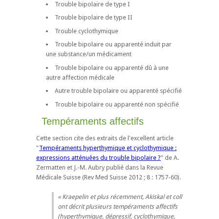
Trouble bipolaire de type I
Trouble bipolaire de type II
Trouble cyclothymique
Trouble bipolaire ou apparenté induit par
une substance/un médicament
Trouble bipolaire ou apparenté dû à une
autre affection médicale
Autre trouble bipolaire ou apparenté spécifié
Trouble bipolaire ou apparenté non spécifié
Tempéraments affectifs
Cette section cite des extraits de l'excellent article
"
Tempéraments hyperthymique et cyclothymique :
expressions atténuées du trouble bipolaire ?
" de A.
Zermatten et J.-M. Aubry publié dans la Revue
Médicale Suisse (Rev Med Suisse 2012 ; 8 : 1757-60).
Kraepelin et plus récemment, Akiskal et coll
ont décrit plusieurs tempéraments affectifs
(hyperthymique, dépressif, cyclothymique,