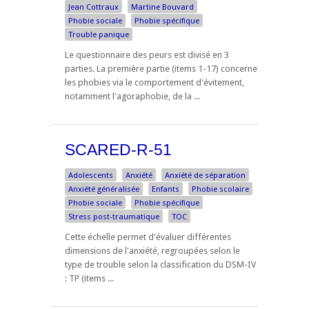
Jean Cottraux
Martine Bouvard
Phobie sociale
Phobie spécifique
Trouble panique
Le questionnaire des peurs est divisé en 3
parties. La première partie (items 1-17) concerne
les phobies via le comportement d'évitement,
notamment l'agoraphobie, de la ...
SCARED-R-51
Adolescents
Anxiété
Anxiété de séparation
Anxiété généralisée
Enfants
Phobie scolaire
Phobie sociale
Phobie spécifique
Stress post-traumatique
TOC
Cette échelle permet d'évaluer différentes
dimensions de l'anxiété, regroupées selon le
type de trouble selon la classification du DSM-IV
: TP (items ...