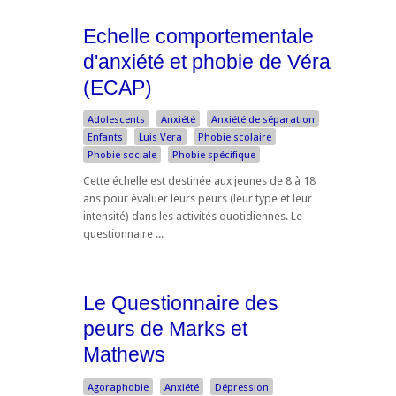
Echelle comportementale
d'anxiété et phobie de Véra
(ECAP)
Adolescents
Anxiété
Anxiété de séparation
Enfants
Luis Vera
Phobie scolaire
Phobie sociale
Phobie spécifique
Cette échelle est destinée aux jeunes de 8 à 18
ans pour évaluer leurs peurs (leur type et leur
intensité) dans les activités quotidiennes. Le
questionnaire ...
Le Questionnaire des
peurs de Marks et
Mathews
Agoraphobie
Anxiété
Dépression