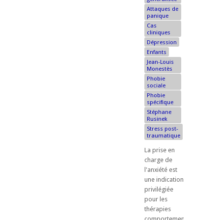
Attaques de
panique
Cas
cliniques
Dépression
Enfants
Jean-Louis
Monestès
Phobie
sociale
Phobie
spécifique
Stéphane
Rusinek
Stress post-
traumatique
La prise en
charge de
l'anxiété est
une indication
privilégiée
pour les
thérapies
comportementales