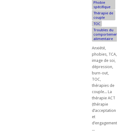
Phobie
spécifique
Thérapie de
couple
TOC
Troubles du
comportement
alimentaire
Anxiété,
phobies, TCA,
image de soi,
dépression,
burn-out,
TOC,
thérapies de
couple... La
thérapie ACT
(thérapie
d’acceptation
et
d’engagement)
...