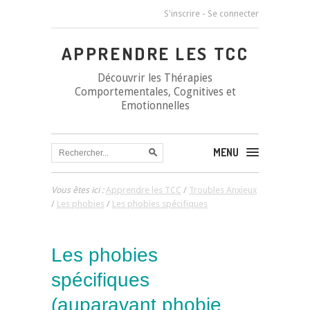
S'inscrire
-
Se connecter
APPRENDRE LES TCC
Découvrir les Thérapies
Comportementales, Cognitives et
Emotionnelles
MENU
Vous êtes ici :
Apprendre les TCC
/
Troubles Anxieux
/
Les phobies
/
Les phobies spécifiques
Les phobies
spécifiques
(auparavant phobie