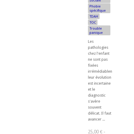
sociale
Phobie
spécifique
TDAH
TOC
Trouble
panique
Les
pathologies
chez l'enfant
ne sont pas
fixées
irrémédiablement,
leur évolution
est incertaine
et le
diagnostic
s'avère
souvent
délicat. Il faut
avancer ...
25,00 € -