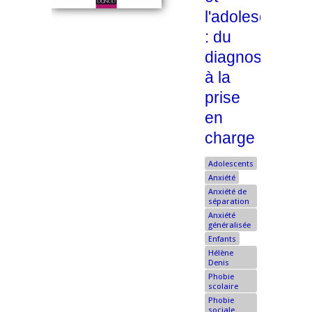
l'adolescent
: du
diagnostic
à la
prise
en
charge
Adolescents
Anxiété
Anxiété de
séparation
Anxiété
généralisée
Enfants
Hélène
Denis
Phobie
scolaire
Phobie
sociale