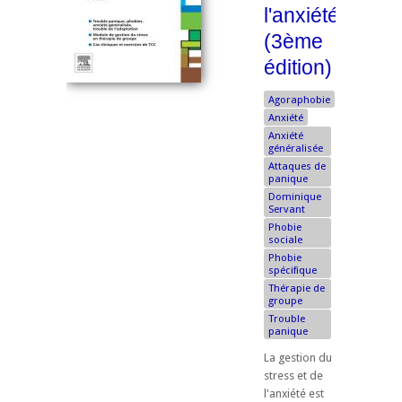
l'anxiété
(3ème
édition)
Agoraphobie
Anxiété
Anxiété
généralisée
Attaques de
panique
Dominique
Servant
Phobie
sociale
Phobie
spécifique
Thérapie de
groupe
Trouble
panique
La gestion du
stress et de
l'anxiété est