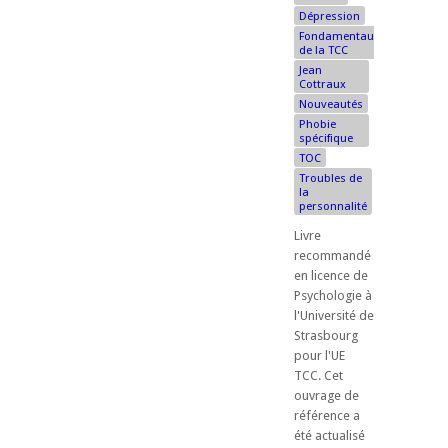
Dépression
Fondamentaux
de la TCC
Jean
Cottraux
Nouveautés
Phobie
spécifique
TOC
Troubles de
la
personnalité
Livre
recommandé
en licence de
Psychologie à
l'Université de
Strasbourg
pour l'UE
TCC. ​Cet
ouvrage de
référence a
été actualisé