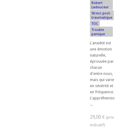
Robert
Ladouceur
Stress post-
traumatique
TOC
Trouble
panique
L'anxiété est
une émotion
naturelle,
éprouvée par
chacun
d'entre nous,
mais qui varie
en sévérité et
en fréquence.
L'appréhension
...
29,00 €