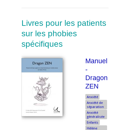
Livres pour les patients
sur les phobies
spécifiques
Manuel
-
Dragon
ZEN
Anxiété
Anxiété de
séparation
Anxiété
généralisée
Enfants
Hélène