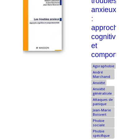
troubles
anxieux
:
approche
cognitive
et
comportement
Agoraphobie
André
Marchand
Anxiété
Anxiété
généralisée
Attaques de
panique
Jean-Marie
Boisvert
Phobie
sociale
Phobie
spécifique