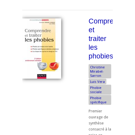
Comprendre
et
traiter
les
phobies
Christine
Mirabel-
Sarron
Luis Vera
Phobie
sociale
Phobie
spécifique
Premier
ouvrage de
synthèse
consacré à la