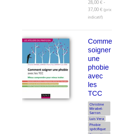
28,00 € -
37,00 €
Comment
soigner
une
phobie
avec
les
TCC
Christine
Mirabel-
Sarron
Luis Vera
Phobie
spécifique