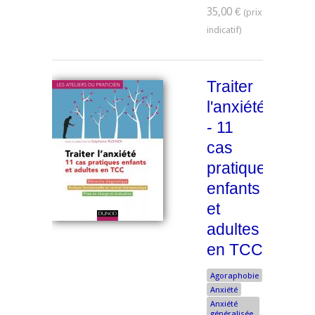
35,00 €
Traiter
l'anxiété
- 11
cas
pratiques
enfants
et
adultes
en TCC
Agoraphobie
Anxiété
Anxiété
généralisée