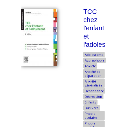
TCC
chez
l'enfant
et
l'adolescent
Adolescents
Agoraphobie
Anxiété
Anxiété de
séparation
Anxiété
généralisée
Dépendance
Dépression
Enfants
Luis Vera
Phobie
scolaire
Phobie