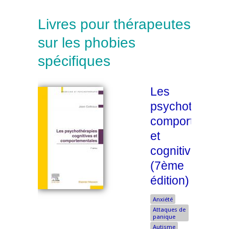
Livres pour thérapeutes
sur les phobies
spécifiques
Les
psychothérapi
comportement
et
cognitives
(7ème
édition)
Anxiété
Attaques de
panique
Autisme