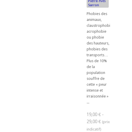
Pierre-Yves
Sarron
Phobies des
animaux,
claustrophobie,
acrophobie
ou phobie
des hauteurs,
phobies des
transports…
Plus de 10%
de la
population
souffre de
cette « peur
intense et
irraisonnée »
...
19,00 € -
29,00 €