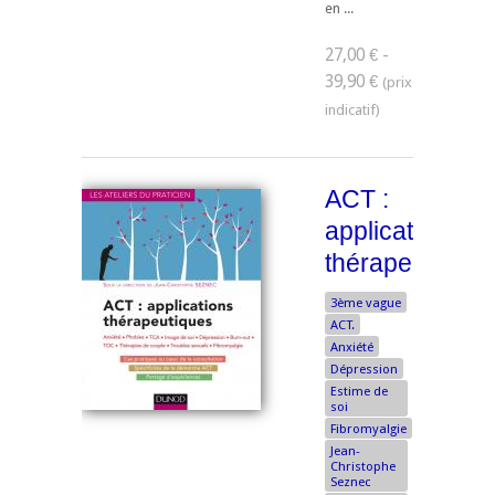
en ...
27,00 € -
39,90 €
ACT :
applications
thérapeutiques
3ème vague
ACT.
Anxiété
Dépression
Estime de
soi
Fibromyalgie
Jean-
Christophe
Seznec