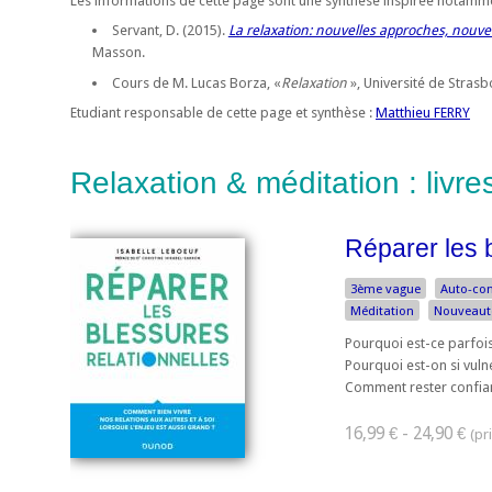
Les informations de cette page sont une synthèse inspirée notamme
Servant, D. (2015).
La relaxation: nouvelles approches, nouve
Masson.
Cours de M. Lucas Borza, «
Relaxation
», Université de Stras
Etudiant responsable de cette page et synthèse :
Matthieu FERRY
Relaxation & méditation : livr
Réparer les b
3ème vague
Auto-co
Méditation
Nouveaut
Pourquoi est-ce parfois
Pourquoi est-on si vuln
Comment rester confian
16,99 € - 24,90 €