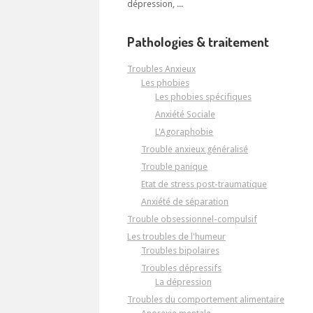
dépression, ...
Pathologies & traitement
Troubles Anxieux
Les phobies
Les phobies spécifiques
Anxiété Sociale
L'Agoraphobie
Trouble anxieux généralisé
Trouble panique
Etat de stress post-traumatique
Anxiété de séparation
Trouble obsessionnel-compulsif
Les troubles de l'humeur
Troubles bipolaires
Troubles dépressifs
La dépression
Troubles du comportement alimentaire