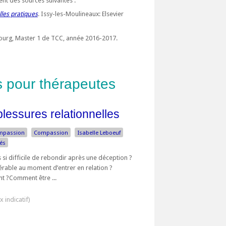
nt des sources suivantes :
lles pratiques
. Issy-les-Moulineaux: Elsevier
bourg, Master 1 de TCC, année 2016-2017.
es pour thérapeutes
lessures relationnelles
mpassion
Compassion
Isabelle Leboeuf
és
 si difficile de rebondir après une déception ?
érable au moment d’entrer en relation ?
t ?Comment être ...