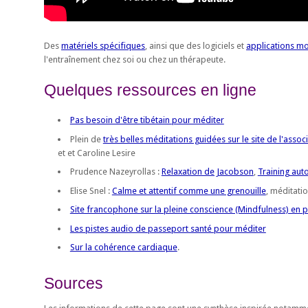
Des
matériels spécifiques
, ainsi que des logiciels et
applications mo
l'entraînement chez soi ou chez un thérapeute.
Quelques ressources en ligne
Pas besoin d'être tibétain pour méditer
Plein de
très belles méditations guidées sur le site de l'asso
et et Caroline Lesire
Prudence Nazeyrollas :
Relaxation de Jacobson
,
Training aut
Elise Snel :
Calme et attentif comme une grenouille
, méditati
Site francophone sur la pleine conscience (Mindfulness) en 
Les pistes audio de passeport santé pour méditer
Sur la cohérence cardiaque
.
Sources