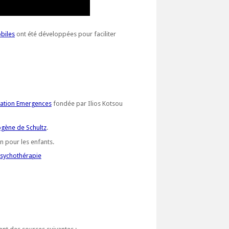
biles
ont été développées pour faciliter
ciation Emergences
fondée par Ilios Kotsou
ogène de Schultz
.
on pour les enfants.
psychothérapie