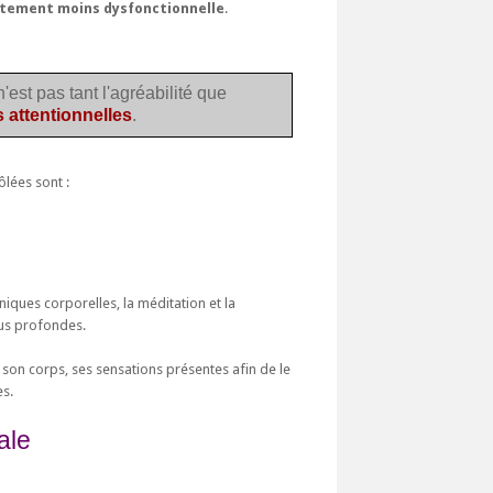
itement moins dysfonctionnelle
.
'est pas tant l'agréabilité que
 attentionnelles
.
ôlées sont :
niques corporelles, la méditation et la
lus profondes.
 son corps, ses sensations présentes afin de le
es.
ale