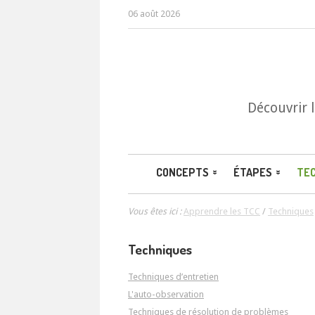
06 août 2026
Découvrir 
CONCEPTS
ÉTAPES
TE
Vous êtes ici :
Apprendre les TCC
/
Techniques
Techniques
Techniques d’entretien
L'auto-observation
Techniques de résolution de problèmes