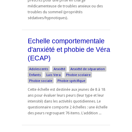
prescrits pour une prise en charge
médicamenteuse de troubles anxieux ou des
troubles du sommeil (propriétés
sédatives/hypnotiques).
Echelle comportementale
d'anxiété et phobie de Véra
(ECAP)
Adolescents
Anxiété
Anxiété de séparation
Enfants
Luis Vera
Phobie scolaire
Phobie sociale
Phobie spécifique
Cette échelle est destinée aux jeunes de 8 à 18
ans pour évaluer leurs peurs (leur type et leur
intensité) dans les activités quotidiennes. Le
questionnaire comporte 2 échelles : une échelle
des peurs regroupant 76 items. L'addition ...