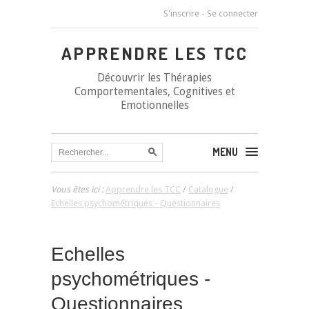
S'inscrire
-
Se connecter
APPRENDRE LES TCC
Découvrir les Thérapies
Comportementales, Cognitives et
Emotionnelles
MENU
Vous êtes ici :
Apprendre les TCC
/
Catalogue
/
Echelles psychométriques - Questionnaires
Echelles
psychométriques -
Questionnaires