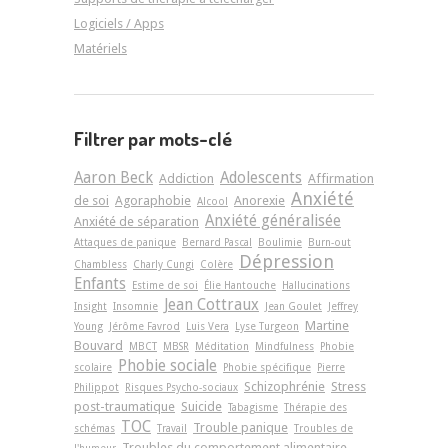
Logiciels / Apps
Matériels
Filtrer par mots-clé
Aaron Beck
Adolescents
Addiction
Affirmation
Anxiété
de soi
Agoraphobie
Anorexie
Alcool
Anxiété généralisée
Anxiété de séparation
Attaques de panique
Bernard Pascal
Boulimie
Burn-out
Dépression
Chambless
Charly Cungi
Colère
Enfants
Estime de soi
Élie Hantouche
Hallucinations
Jean Cottraux
Insight
Insomnie
Jean Goulet
Jeffrey
Martine
Young
Jérôme Favrod
Luis Vera
Lyse Turgeon
Bouvard
MBCT
MBSR
Méditation
Mindfulness
Phobie
Phobie sociale
scolaire
Phobie spécifique
Pierre
Schizophrénie
Stress
Philippot
Risques Psycho-sociaux
post-traumatique
Suicide
Tabagisme
Thérapie des
TOC
Trouble panique
schémas
Travail
Troubles de
Troubles du comportement alimentaire