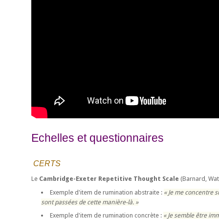
Echelles et questionnaires
CERTS
Le
Cambridge-Exeter Repetitive Thought Scale
(Barnard, Wat
Exemple d'item de rumination abstraite :
Je me concentre su
sont passées de cette manière-là.
Exemple d'item de rumination concrète :
Je semble être imm