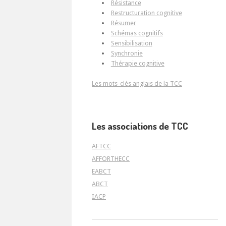
Résistance
Restructuration cognitive
Résumer
Schémas cognitifs
Sensibilisation
Synchronie
Thérapie cognitive
Les mots-clés anglais de la TCC
Les associations de TCC
AFTCC
AFFORTHECC
EABCT
ABCT
IACP