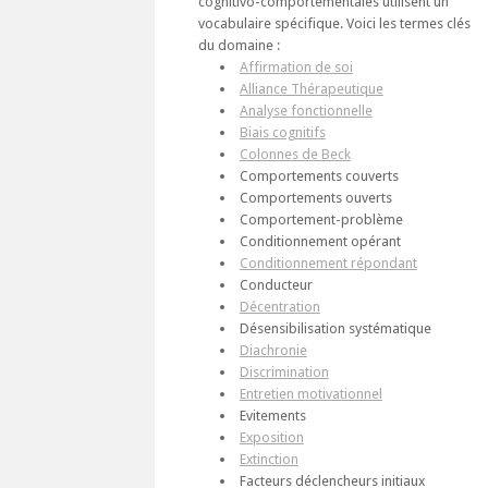
cognitivo-comportementales utilisent un
vocabulaire spécifique. Voici les termes clés
du domaine :
Affirmation de soi
Alliance Thérapeutique
Analyse fonctionnelle
Biais cognitifs
Colonnes de Beck
Comportements couverts
Comportements ouverts
Comportement-problème
Conditionnement opérant
Conditionnement répondant
Conducteur
Décentration
Désensibilisation systématique
Diachronie
Discrimination
Entretien motivationnel
Evitements
Exposition
Extinction
Facteurs déclencheurs initiaux