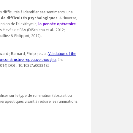
 difficultés à identifier ses sentiments, une
 de difficultés psychologiques
. À l’inverse,
nsion de l’alexithymie,
la pensée opératoire
.
 élevés de PAA (DiSchiena et al., 2012;
illiez & Philippot, 2012).
ard ; Barnard, Philip ; et. al.
Validation of the
onconstructive repetitive thoughts
. In:
(2014) DOI : 10.1037/a0033185
liser sur le type de rumination (abstrait ou
thérapeutiques visant à réduire les ruminations