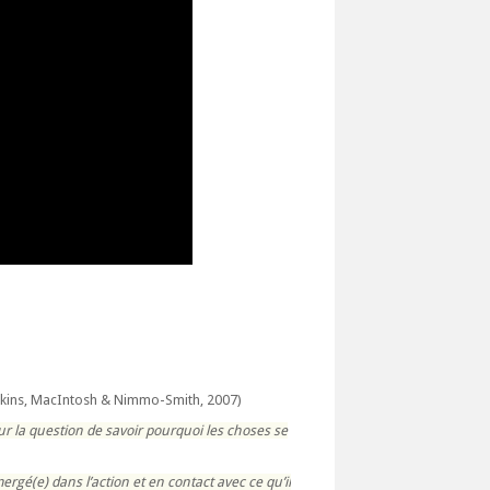
kins, MacIntosh & Nimmo-Smith, 2007)
r la question de savoir pourquoi les choses se
ergé(e) dans l’action et en contact avec ce qu’il