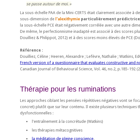
se passe autour de moi.
La sous-échelle PAA de la Mini-CERTS était clairement associée à des
sous-dimension de
l’alexithymie
particulièrement prédictrice
la sous-échelle PCE était négativement corrélée avec une autre dime
De même, le perfectionnisme inadapté est associé à des scores plus
Douilliez & Philippot, 2012) et à des scores moins élevés de PCE (Dou
Référence :
Douilliez, Céline ; Heeren, Alexandre ; Lefèvre, Nathalie ; Watkins, Edw
French version of a questionnaire that evaluates constructive and n
Canadian Journal of Behavioural Science, Vol. 46, no.2, p.185-192 
Thérapie pour les ruminations
Les approches ciblant les pensées répétitives négatives vont se foca
concret) plutôt que sur leur contenu. Il existe plusieurs techniques 
dysfonctionnelles :
l'entraînement à la concrétude (Watkins)
les thérapies métacognitives
la méditation de pleine conscience
.