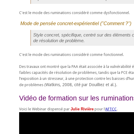
C'est le mode des ruminations considéré comme dysfonctionnel.
Mode de pensée concret-expérientiel ("
Comment ?
")
Style concret, spécifique, centré sur des éléments
de résolution de problème.
C'est le mode des ruminations considéré comme fonctionnel.
Des travaux ont montré que la PAA était associée à la vulnérabilité 
faibles capacités de résolution de problèmes, tandis que la PCE éta
l’exposition à un stresseur, à une protection contre les baisses d’h
Watkins, 2008, cité par Douilliez et al.).
de problèmes (
Vidéo de formation sur les rumination
Voici le Webinar dispensé par
Julie Rivière
pour l'
AFTCC
.