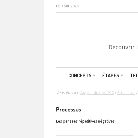
08 août 2026
Découvrir 
CONCEPTS
ÉTAPES
TE
Vous êtes ici :
Apprendre les TCC
/
Processus
Processus
Les pensées répétitives négatives