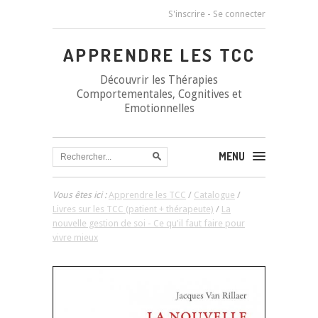
S'inscrire
-
Se connecter
APPRENDRE LES TCC
Découvrir les Thérapies
Comportementales, Cognitives et
Emotionnelles
MENU
Vous êtes ici :
Apprendre les TCC
/
Catalogue
/
Livres sur les TCC (patient + thérapeute)
/
La
nouvelle gestion de soi - Ce qu'il faut faire pour
vivre mieux