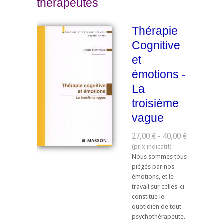
thérapeutes
Thérapie
Cognitive
et
émotions -
La
troisième
vague
27,00 € - 40,00 €
Nous sommes tous
piégés par nos
émotions, et le
travail sur celles-ci
constitue le
quotidien de tout
psychothérapeute.