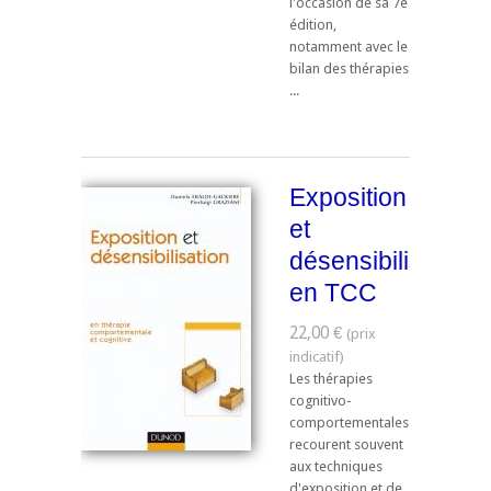
l'occasion de sa 7e
édition,
notamment avec le
bilan des thérapies
...
Exposition
et
désensibilisation
en TCC
22,00 €
Les thérapies
cognitivo-
comportementales
recourent souvent
aux techniques
d'exposition et de