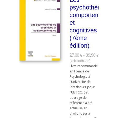
psychothérapies
comportementale
et
cognitives
(7ème
édition)
27,00 € - 39,90 €
Livre recommandé
en licence de
Psychologie à
l'Université de
Strasbourg pour
l'UE TCC. ​Cet
ouvrage de
référence a été
actualisé en
profondeur à