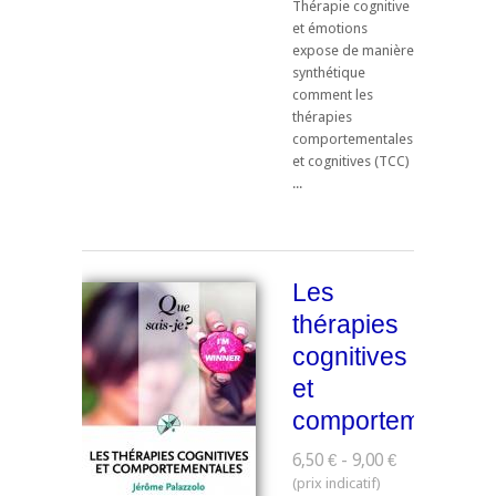
Thérapie cognitive
et émotions
expose de manière
synthétique
comment les
thérapies
comportementales
et cognitives (TCC)
...
Les
thérapies
cognitives
et
comportementale
6,50 € - 9,00 €