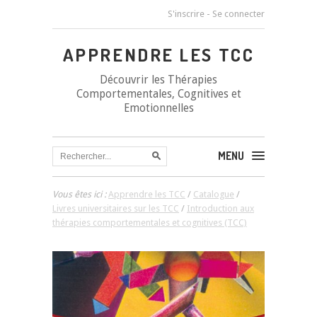
S'inscrire
-
Se connecter
APPRENDRE LES TCC
Découvrir les Thérapies
Comportementales, Cognitives et
Emotionnelles
MENU
Vous êtes ici :
Apprendre les TCC
/
Catalogue
/
Livres universitaires sur les TCC
/
Introduction aux
thérapies comportementales et cognitives (TCC)