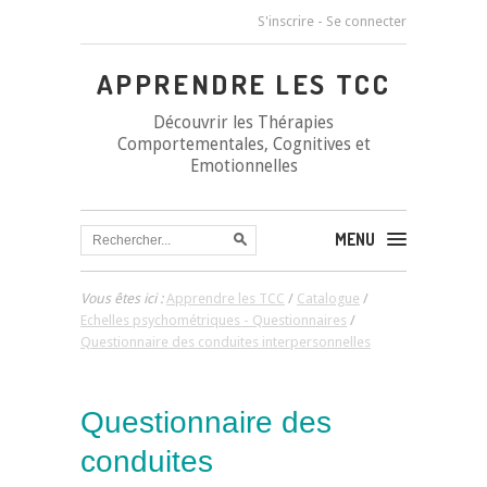
S'inscrire
-
Se connecter
APPRENDRE LES TCC
Découvrir les Thérapies
Comportementales, Cognitives et
Emotionnelles
MENU
Vous êtes ici :
Apprendre les TCC
/
Catalogue
/
Echelles psychométriques - Questionnaires
/
Questionnaire des conduites interpersonnelles
Questionnaire des
conduites