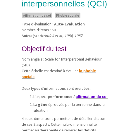
interpersonnelles
(QCI)
Affirmation de soi
Phobie sociale
Type d'évaluation :
Auto-Evaluation
Nombre d'items :
50
Auteur(s) :
Arrindell et al., 1984, 1987
Objectif du test
Nom anglais : Scale for Interpersonal Behaviour
(SIB).
Cette échelle est destiné à évaluer
la phobie
sociale
.
Deux types d'informations sont évaluées :
L'aspect
performance
/
affirmation de soi
La
gêne
éprouvée par la personne dans la
situation
4 sous-dimensions permettent de détailler chacun
de ces 2 aspects. Cette multi-dimensionnalité
permet au thérapeute de répérer les déficits