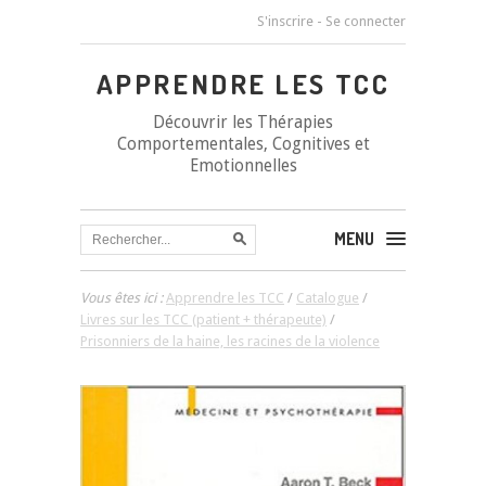
S'inscrire
-
Se connecter
APPRENDRE LES TCC
Découvrir les Thérapies
Comportementales, Cognitives et
Emotionnelles
MENU
Vous êtes ici :
Apprendre les TCC
/
Catalogue
/
Livres sur les TCC (patient + thérapeute)
/
Prisonniers de la haine, les racines de la violence