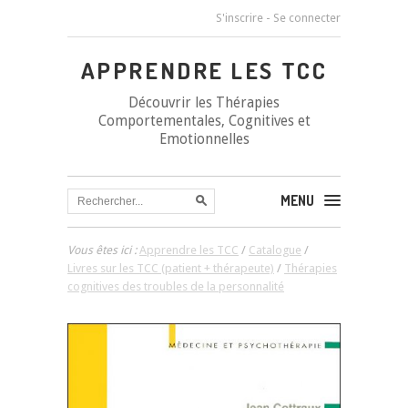
S'inscrire
-
Se connecter
APPRENDRE LES TCC
Découvrir les Thérapies
Comportementales, Cognitives et
Emotionnelles
MENU
Vous êtes ici :
Apprendre les TCC
/
Catalogue
/
Livres sur les TCC (patient + thérapeute)
/
Thérapies
cognitives des troubles de la personnalité