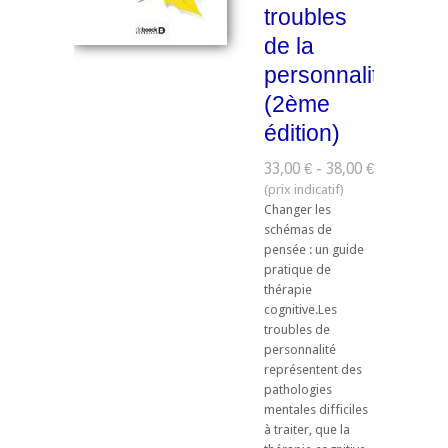
troubles
de la
personnalité
(2ème
édition)
33,00 € - 38,00 €
Changer les
schémas de
pensée : un guide
pratique de
thérapie
cognitive.Les
troubles de
personnalité
représentent des
pathologies
mentales difficiles
à traiter, que la