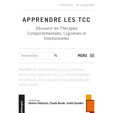
S'inscrire
-
Se connecter
APPRENDRE LES TCC
Découvrir les Thérapies
Comportementales, Cognitives et
Emotionnelles
MENU
Vous êtes ici :
Apprendre les TCC
/
Catalogue
/
Livres universitaires sur les TCC
/
Psychothérapies
du sujet âgé - Prise en charge des pathologies du
vieillissement