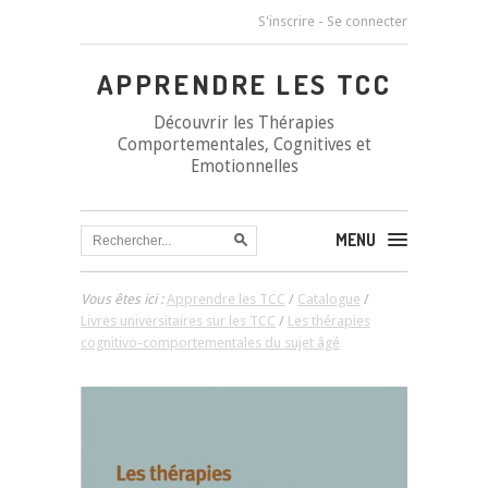
S'inscrire
-
Se connecter
APPRENDRE LES TCC
Découvrir les Thérapies
Comportementales, Cognitives et
Emotionnelles
MENU
Vous êtes ici :
Apprendre les TCC
/
Catalogue
/
Livres universitaires sur les TCC
/
Les thérapies
cognitivo-comportementales du sujet âgé