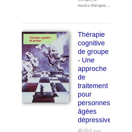
musico-thérapie, ...
Thérapie
cognitive
de groupe
- Une
approche
de
traitement
pour
personnes
âgées
dépressives
40,00 €