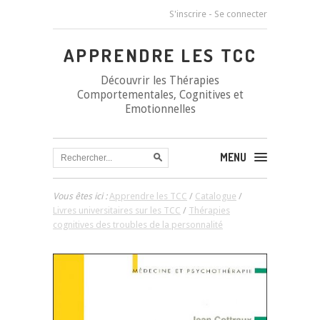
S'inscrire
-
Se connecter
APPRENDRE LES TCC
Découvrir les Thérapies
Comportementales, Cognitives et
Emotionnelles
MENU
Vous êtes ici :
Apprendre les TCC
/
Catalogue
/
Livres universitaires sur les TCC
/
Thérapies
cognitives des troubles de la personnalité