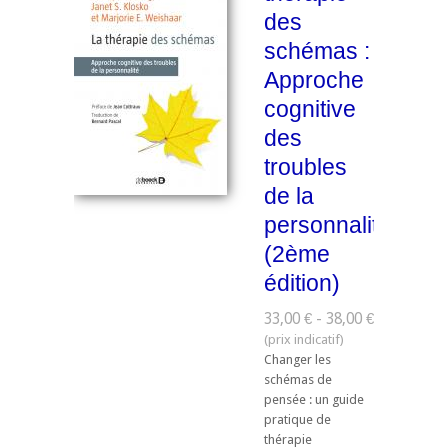
des
schémas :
Approche
cognitive
des
troubles
de la
personnalité
(2ème
édition)
33,00 € - 38,00 €
Changer les
schémas de
pensée : un guide
pratique de
thérapie