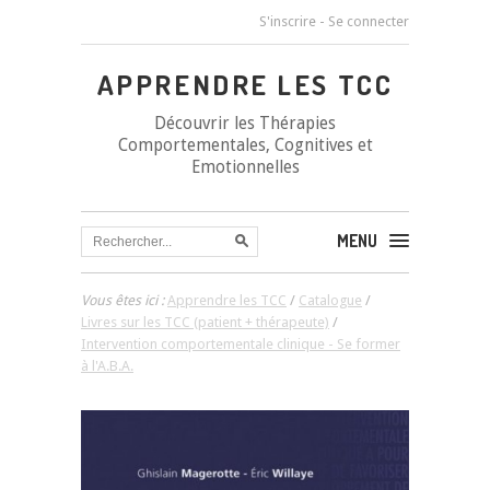
S'inscrire
-
Se connecter
APPRENDRE LES TCC
Découvrir les Thérapies
Comportementales, Cognitives et
Emotionnelles
MENU
Vous êtes ici :
Apprendre les TCC
/
Catalogue
/
Livres sur les TCC (patient + thérapeute)
/
Intervention comportementale clinique - Se former
à l'A.B.A.