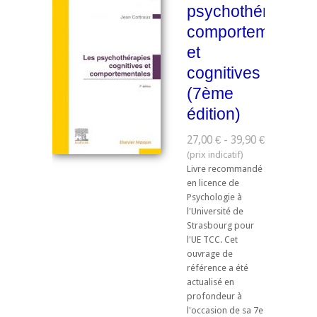
psychothérapies
comportementale
et
cognitives
(7ème
édition)
27,00 € - 39,90 €
Livre recommandé
en licence de
Psychologie à
l'Université de
Strasbourg pour
l'UE TCC. ​Cet
ouvrage de
référence a été
actualisé en
profondeur à
l'occasion de sa 7e