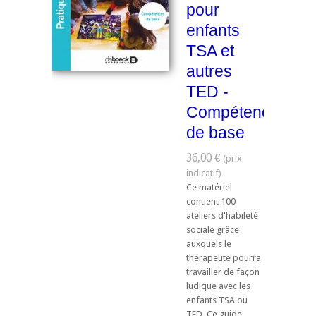
pour
enfants
TSA et
autres
TED -
Compétences
de base
36,00 €
Ce matériel
contient 100
ateliers d'habileté
sociale grâce
auxquels le
thérapeute pourra
travailler de façon
ludique avec les
enfants TSA ou
TED. Ce guide,