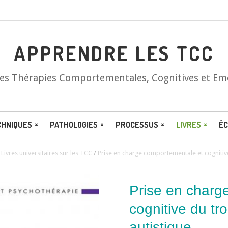
APPRENDRE LES TCC
les Thérapies Comportementales, Cognitives et Em
CHNIQUES
PATHOLOGIES
PROCESSUS
LIVRES
ÉC
/
Livres universitaires sur les TCC
/
Prise en charge comportementale et cognitive
Prise en charg
cognitive du tr
autistique