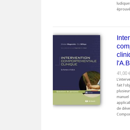
ludiques
éprouvés
Inte
com
clin
l'A.B
41,00 
L'inter
fait l'o
plusieu
manuel 
applica
de déve
Comport