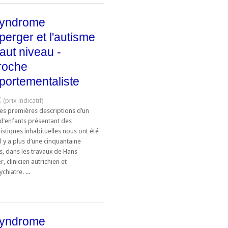
syndrome
perger et l'autisme
aut niveau -
roche
ortementaliste
€
tes premières descriptions d’un
d’enfants présentant des
istiques inhabituelles nous ont été
 il y a plus d’une cinquantaine
s, dans les travaux de Hans
, clinicien autrichien et
hiatre. ...
syndrome