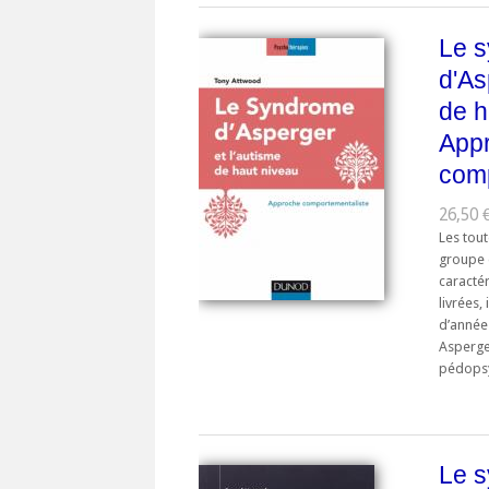
Le 
d'As
de h
App
comp
26,50 
Les tou
groupe 
caractér
livrées,
d’année
Asperger
pédopsyc
Le 