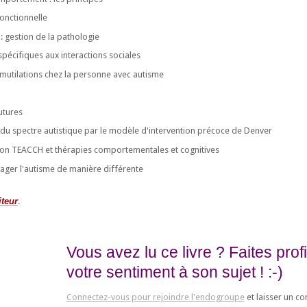
fonctionnelle
 gestion de la pathologie
spécifiques aux interactions sociales
omutilations chez la personne avec autisme
utures
e du spectre autistique par le modèle d'intervention précoce de Denver
elon TEACCH et thérapies comportementales et cognitives
isager l'autisme de manière différente
iteur
.
Vous avez lu ce livre ? Faites pro
votre sentiment à son sujet ! :-)
Connectez-vous pour rejoindre l'endogroupe
et laisser un c