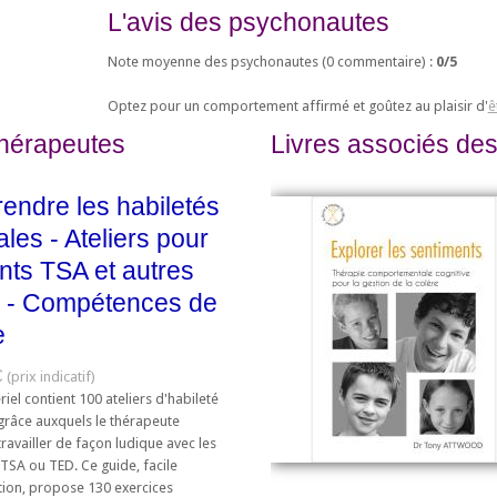
L'avis des psychonautes
Note moyenne des psychonautes (
0
commentaire) :
0
/
5
Optez pour un comportement affirmé et goûtez au plaisir d'
ê
thérapeutes
Livres associés des
endre les habiletés
ales - Ateliers pour
nts TSA et autres
 - Compétences de
e
€
iel contient 100 ateliers d'habileté
 grâce auxquels le thérapeute
ravailler de façon ludique avec les
TSA ou TED. Ce guide, facile
ation, propose 130 exercices