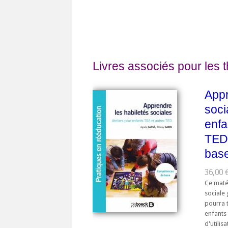
Livres associés pour les 
Appr
soci
enfa
TED
bas
36,00 
Ce matér
sociale
pourra t
enfants 
d'utilis