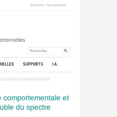
S'inscrire
-
Se connecter
otionnelles
HELLES
SUPPORTS
I.A.
 du trouble du spectre autistique
e comportementale et
ouble du spectre