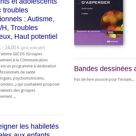
nts et adolescents
 troubles
tionnels : Autisme,
H, Troubles
eux, Haut potentiel
 - 24,00 €
gramme GECOS (Groupes
înement à la COmmunication
) est un programme à destination
Bandes dessinées 
fessionnels de santé
logues, psychomotriciens,
Pas de livre associé pour l'instant...
onistes...) qui souhaitent proposer
 patients des groupes
nement ...
igner les habiletés
ales aux enfants