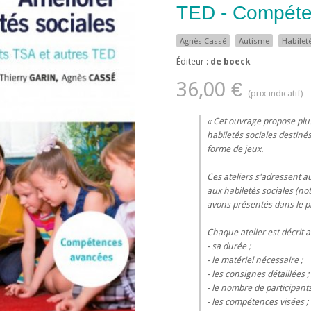
TED - Compéte
Agnès Cassé
Autisme
Habilet
Éditeur :
de boeck
36,00 €
Cet ouvrage propose plu
habiletés sociales destiné
forme de jeux.
Ces ateliers s'adressent a
aux habiletés sociales (n
avons présentés dans le p
Chaque atelier est décrit a
- sa durée ;
- le matériel nécessaire ;
- les consignes détaillées ;
- le nombre de participants
- les compétences visées ;