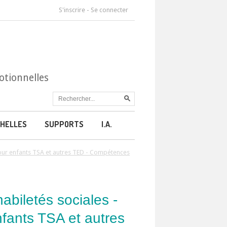
S'inscrire
-
Se connecter
otionnelles
HELLES
SUPPORTS
I.A.
pour enfants TSA et autres TED - Compétences
abiletés sociales -
nfants TSA et autres