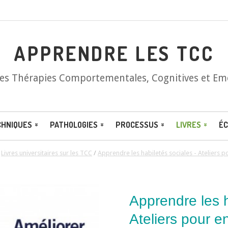
APPRENDRE LES TCC
les Thérapies Comportementales, Cognitives et Em
CHNIQUES
PATHOLOGIES
PROCESSUS
LIVRES
ÉC
/
Livres universitaires sur les TCC
/
Apprendre les habiletés sociales - Ateliers 
Apprendre les h
Ateliers pour e