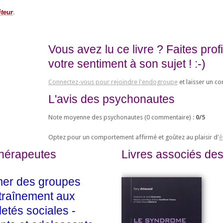
iteur
.
Vous avez lu ce livre ? Faites pro
votre sentiment à son sujet ! :-)
Connectez-vous pour rejoindre l'endogroupe
et laisser un c
L'avis des psychonautes
Note moyenne des psychonautes (
0
commentaire) :
0
/
5
Optez pour un comportement affirmé et goûtez au plaisir d'
ê
thérapeutes
Livres associés des
mer des groupes
traînement aux
letés sociales -