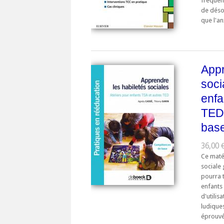
fréquem
de déso
que l'an
Appr
soci
enfa
TED
bas
36,00 
Ce matér
sociale
pourra t
enfants 
d'utilis
ludiques
éprouvés