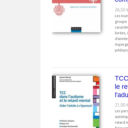
26,50 
Les tou
groupe 
caractér
livrées,
d’année
Asperger
pédopsyc
TCC 
le r
l'ad
21,00 €
Les per
autistiq
retard m