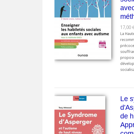
avec
mét
17,00 €
La Haute
recomma
précoce
souffra
propose
dévelop
socialis
Le 
d'As
de h
App
comp