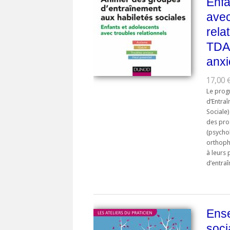
Enfa
avec
rela
TDA/
anxi
17,00 €
Le pro
d’Entra
Sociale
des pro
(psycho
orthoph
à leurs
d’entraî
Ense
soci