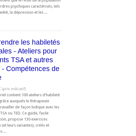
ment que le reste de la population
rdres psychiques caractérisés, tels
xiété, la dépression et les ...
endre les habiletés
ales - Ateliers pour
nts TSA et autres
 - Compétences de
e
€
iel contient 100 ateliers d'habileté
 grâce auxquels le thérapeute
ravailler de façon ludique avec les
TSA ou TED. Ce guide, facile
ation, propose 130 exercices
 (et leurs variantes), créés et
 ...