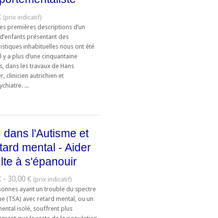
€
tes premières descriptions d’un
d’enfants présentant des
istiques inhabituelles nous ont été
 il y a plus d’une cinquantaine
s, dans les travaux de Hans
, clinicien autrichien et
hiatre. ...
dans l'Autisme et
etard mental - Aider
ulte à s'épanouir
 - 30,00 €
sonnes ayant un trouble du spectre
ue (TSA) avec retard mental, ou un
ental isolé, souffrent plus