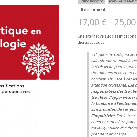
Céline Baeyens
Jean-Louis Mone
Éditeur :
Dunod
17,00 € - 25,00
Une alternative aux classificatio
thérapeutiques.
L'approche catégorielle,
calquée sur un modèle méd
intérêt limité pour le prat
thérapeutes et de cherche
conceptuels. Face à ces li
attention croissante. Elle
responsables des troubl
troubles d’apparence trè
la tendance à l’évitemen
son attention de ses pen
l’impulsivité
. Sur la base
commencent à être proposé
travail quotidien des thér
prennent en charge.