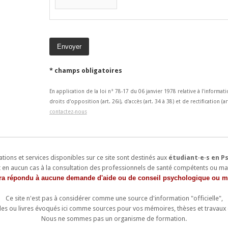
* champs obligatoires
En application de la loi n° 78-17 du 06 janvier 1978 relative à l'informat
droits d'opposition (art. 26i), d'accès (art. 34 à 38) et de rectification 
contactez-nous
tions et services disponibles sur ce site sont destinés aux
étudiant·e·s en P
nt en aucun cas à la consultation des professionnels de santé compétents ou ma
era répondu à aucune demande d'aide ou de conseil psychologique ou m
Ce site n'est pas à considérer comme une source d'information "officielle",
rticles ou livres évoqués ici comme sources pour vos mémoires, thèses et travaux e
Nous ne sommes pas un organisme de formation.