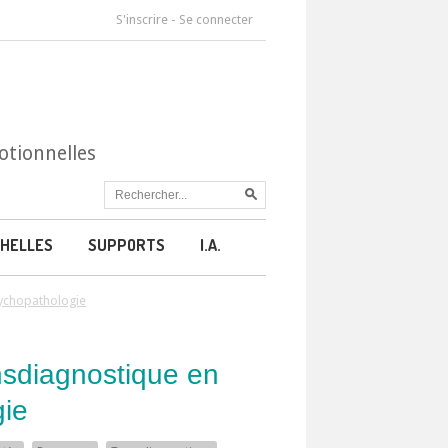
S'inscrire
-
Se connecter
otionnelles
HELLES
SUPPORTS
I.A.
sychopathologie
nsdiagnostique en
gie