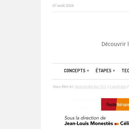
07 août 2026
Découvrir 
CONCEPTS
ÉTAPES
TE
Vous êtes ici :
Apprendre les TCC
/
Catalogue