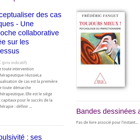
eptualiser des cas
iques - Une
oche collaborative
e sur les
cessus
€
e toute intervention
hérapeutique réussieLa
alisation de cas est la première
e toute démarche
érapeutique. Elle est le siège
 capitaux pour le succès de la
érapie : définir ...
Bandes dessinées 
Pas de livre associé pour l'instant...
pulsivité : ses