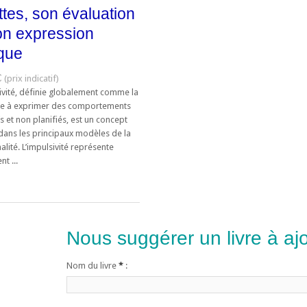
ttes, son évaluation
on expression
ique
€
sivité, définie globalement comme la
e à exprimer des comportements
s et non planifiés, est un concept
 dans les principaux modèles de la
lité. L’impulsivité représente
t ...
Nous suggérer un livre à ajo
Nom du livre
*
: