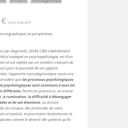
stès
Processus
Transdiagnostique
 €
ns nosographiques et perspectives
 ou par diagnostic, (DSM, CIM) implicitement
ical inadapté en psychopathologie, est d'un
icien et est rejetée par un nombre croissant de
urs pour la pauvreté de ses apports
mites, l'approche transdiagnostique reçoit une
 considère que
les processus psychologiques
es psychologiques sont communs à tous les
s différents
. Parmi ces processus, on trouve
t
, l
a rumination
,
la difficulté à désengager
sées et de ses émotions
, ou encore
 de ces travaux, des protocoles de soins
s et évalués, et pourraient révolutionner le
apeutes comme le devenir des patients qu’ils