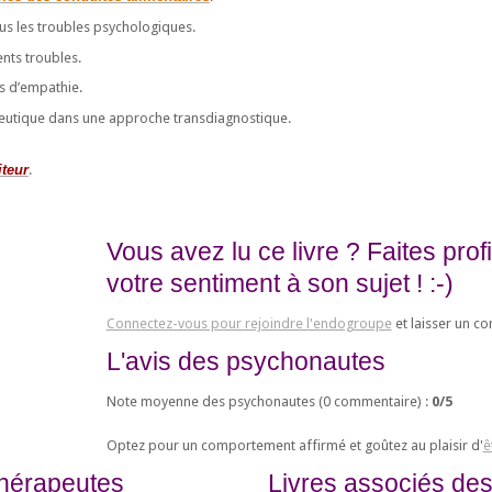
s les troubles psychologiques.
nts troubles.
s d’empathie.
peutique dans une approche transdiagnostique.
iteur
.
Vous avez lu ce livre ? Faites pro
votre sentiment à son sujet ! :-)
Connectez-vous pour rejoindre l'endogroupe
et laisser un c
L'avis des psychonautes
Note moyenne des psychonautes (
0
commentaire) :
0
/
5
Optez pour un comportement affirmé et goûtez au plaisir d'
ê
thérapeutes
Livres associés des