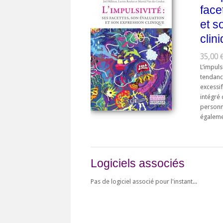
face
et s
clin
35,00 
L’impul
tendanc
excessif
intégré
personna
égalemen
Logiciels associés
Pas de logiciel associé pour l'instant...