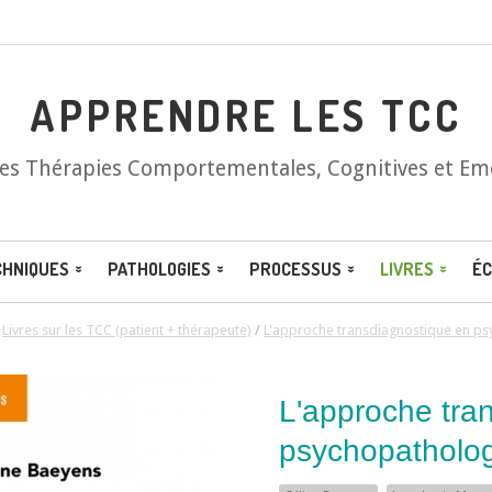
APPRENDRE LES TCC
les Thérapies Comportementales, Cognitives et Em
CHNIQUES
PATHOLOGIES
PROCESSUS
LIVRES
ÉC
/
Livres sur les TCC (patient + thérapeute)
/
L'approche transdiagnostique en p
L'approche tra
psychopatholo