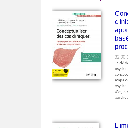
Conc
clin
appr
basé
pro
32,90 
La clé d
psychot
conceptu
étape d
psychoth
d’enjeux
psychoth
L’im