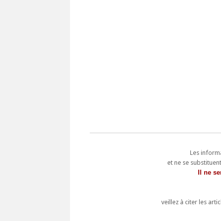
Les informa
et ne se substitue
Il ne s
veillez à citer les a