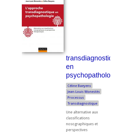
transdiagnostique
en
psychopathologie
Céline Baeyens
Jean-Louis Monestès
Processus
Transdiagnostique
Une alternative aux
classifications
nosographiques et
perspectives