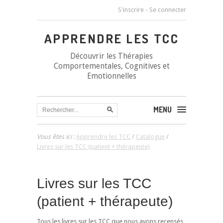
S'inscrire
-
Se connecter
APPRENDRE LES TCC
Découvrir les Thérapies
Comportementales, Cognitives et
Emotionnelles
MENU
Vous êtes ici :
Apprendre les TCC
/
Catalogue
/
Livres sur les TCC (patient + thérapeute)
Livres sur les TCC
(patient + thérapeute)
Tous les livres sur les TCC que nous avons recensés,