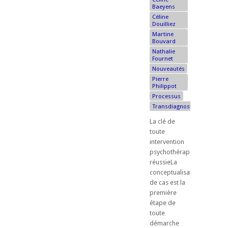
Baeyens
Céline
Douilliez
Martine
Bouvard
Nathalie
Fournet
Nouveautés
Pierre
Philippot
Processus
Transdiagnostique
La clé de
toute
intervention
psychothérapeutique
réussieLa
conceptualisation
de cas est la
première
étape de
toute
démarche