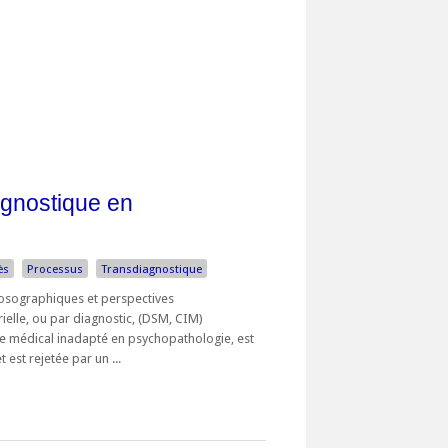
agnostique en
ès
Processus
Transdiagnostique
 nosographiques et perspectives
elle, ou par diagnostic, (DSM, CIM)
e médical inadapté en psychopathologie, est
t est rejetée par un ...