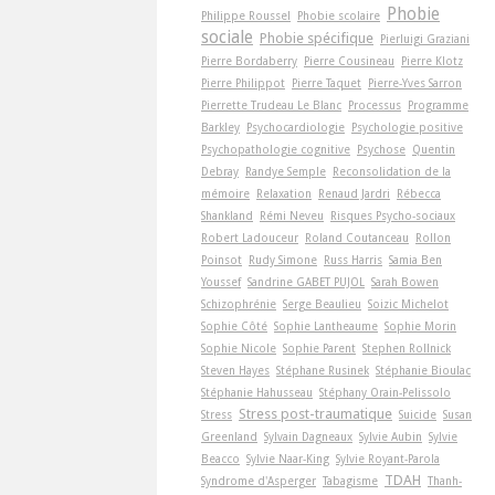
Phobie
Philippe Roussel
Phobie scolaire
sociale
Phobie spécifique
Pierluigi Graziani
Pierre Bordaberry
Pierre Cousineau
Pierre Klotz
Pierre Philippot
Pierre Taquet
Pierre-Yves Sarron
Pierrette Trudeau Le Blanc
Processus
Programme
Barkley
Psychocardiologie
Psychologie positive
Psychopathologie cognitive
Psychose
Quentin
Debray
Randye Semple
Reconsolidation de la
mémoire
Relaxation
Renaud Jardri
Rébecca
Shankland
Rémi Neveu
Risques Psycho-sociaux
Robert Ladouceur
Roland Coutanceau
Rollon
Poinsot
Rudy Simone
Russ Harris
Samia Ben
Youssef
Sandrine GABET PUJOL
Sarah Bowen
Schizophrénie
Serge Beaulieu
Soizic Michelot
Sophie Côté
Sophie Lantheaume
Sophie Morin
Sophie Nicole
Sophie Parent
Stephen Rollnick
Steven Hayes
Stéphane Rusinek
Stéphanie Bioulac
Stéphanie Hahusseau
Stéphany Orain-Pelissolo
Stress post-traumatique
Stress
Suicide
Susan
Greenland
Sylvain Dagneaux
Sylvie Aubin
Sylvie
Beacco
Sylvie Naar-King
Sylvie Royant-Parola
TDAH
Syndrome d'Asperger
Tabagisme
Thanh-