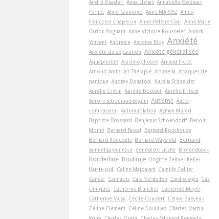
André Quaderi
Anna Llenas
Annabelle Godeau-
Pernet
Anne Gramond
Anne MARREZ
Anne-
Françoise Chaperon
Anne-Hélène Clair
Anne-Marie
Cariou-Rognant
Anne-Victoire Rousselet
Annick
Anxiété
Vincent
Anorexie
Antoine Bioy
Anxiété généralisée
Anxiété de séparation
Aquaphobie
Arachnophobie
Arnaud Pictet
Arnoud Arntz
Art-Thérapie
Art-­mella
Attaques de
panique
Audrey Donatoni
Aurélia Schneider
Aurélie Crétin
Aurélie Docteur
Aurélie Fritsch
Autisme
Aurore Sabouraud-Séguin
Auto-
compassion
Automutilation
Ayman Murad
Baptiste Brossard
Benjamin Schoendorff
Benoît
Monié
Bernard Pascal
Bernard Rouchouse
Bernard Roucoule
Bernard Waysfeld
Bertrand
Samuel-Lajeunesse
Bénédicte Litzler
Biofeedback
Borderline
Boulimie
Brigitte Zellner Keller
Burn-out
Caline Majdalani
Camille Cellier
Cancer
Cannabis
Cara Verdellen
Cardiologie
Cas
cliniques
Catherine Blanchet
Catherine Meyer
Catherine Musa
Cécile Coudert
Céline Baeyens
Céline Clément
Céline Douilliez
Charles Martin
Krum
Charles Morin
Charles-Édouard Rengade