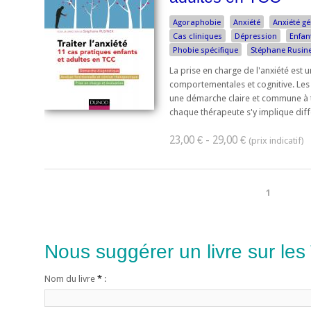
Agoraphobie
Anxiété
Anxiété gé
Cas cliniques
Dépression
Enfan
Phobie spécifique
Stéphane Rusin
La prise en charge de l'anxiété est u
comportementales et cognitive. Les
une démarche claire et commune à t
chaque thérapeute s'y implique dif
23,00 € - 29,00 €
1
Nous suggérer un livre sur les
Nom du livre
*
: