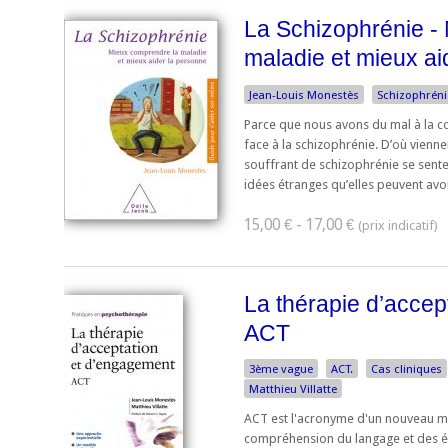
La Schizophrénie -
maladie et mieux ai
Jean-Louis Monestès
Schizophréni
Parce que nous avons du mal à la
face à la schizophrénie. D’où vienne
souffrant de schizophrénie se sent
idées étranges qu’elles peuvent avoir
15,00 € - 17,00 €
La thérapie d’accep
ACT
3ème vague
ACT.
Cas cliniques
Matthieu Villatte
ACT est l'acronyme d'un nouveau m
compréhension du langage et des ém