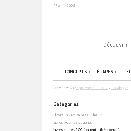
08 août 2026
Découvrir 
CONCEPTS
ÉTAPES
TE
Vous êtes ici :
Apprendre les TCC
/
Catalogue
Catégories
Livres universitaires sur les TCC
Livres pour les patients
Livres sur les TCC (patient + thérapeute)