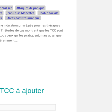
néralisée
Attaques de panique
ts
Jean-Louis Monestès
Phobie sociale
ek
Stress post-traumatique
ne indication privilégiée pour les thérapies
 11 études de cas montrent que les TCC sont
ous ceux qui les pratiquent, mais aussi que
féremment ...
 TCC à ajouter