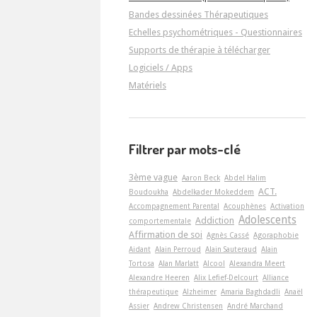
Bandes dessinées Thérapeutiques
Echelles psychométriques - Questionnaires
Supports de thérapie à télécharger
Logiciels / Apps
Matériels
Filtrer par mots-clé
3ème vague
Aaron Beck
Abdel Halim
ACT.
Boudoukha
Abdelkader Mokeddem
Accompagnement Parental
Acouphènes
Activation
Adolescents
Addiction
comportementale
Affirmation de soi
Agnès Cassé
Agoraphobie
Aidant
Alain Perroud
Alain Sauteraud
Alain
Tortosa
Alan Marlatt
Alcool
Alexandra Meert
Alexandre Heeren
Alix Lefief-Delcourt
Alliance
thérapeutique
Alzheimer
Amaria Baghdadli
Anaël
Assier
Andrew Christensen
André Marchand