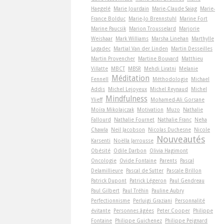
Haegelé
Marie Jourdain
Marie-Claude Saiag
Marie-
France Bolduc
Marie-Jo Brennstuhl
Marine Fort
Marine Paucsik
Marion Trousselard
Marjorie
Weishaar
Mark Williams
Marsha Linehan
Marthylle
Lagadec
Martial Van der Linden
Martin Desseilles
Martin Provencher
Martine Bouvard
Matthieu
Villatte
MBCT
MBSR
Mehdi Liratni
Melanie
Méditation
Fennell
Méthodologie
Michael
Addis
Michel Lejoyeux
Michel Reynaud
Michel
Mindfulness
Ylieff
Mohamed-Ali Gorsane
Moïra Mikolajczak
Motivation
Muzo
Nathalie
Fallourd
Nathalie Fournet
Nathalie Franc
Neha
Chawla
Neil Jacobson
Nicolas Duchesne
Nicole
Nouveautés
Karsenti
Noëlla Jarrousse
Obésité
Odile Darbon
Olivia Hagimont
Oncologie
Ovide Fontaine
Parents
Pascal
Delamillieure
Pascal de Sutter
Pascale Brillon
Patrick Dupont
Patrick Légeron
Paul Gendreau
Paul Gilbert
Paul Tréhin
Pauline Aubry
Perfectionnisme
Perluigi Graziani
Personnalité
évitante
Personnes âgées
Peter Cooper
Philippe
Fontaine
Philippe Guichenez
Philippe Peignard