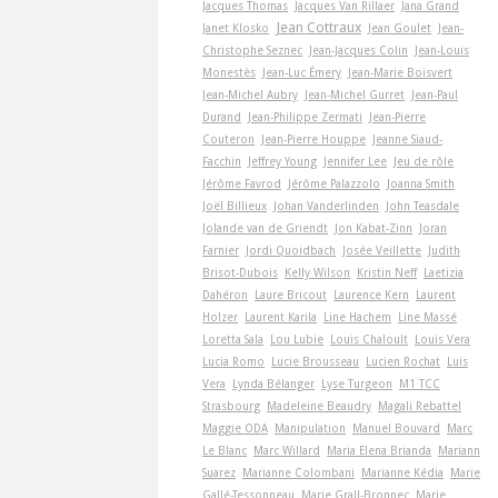
Jacques Thomas
Jacques Van Rillaer
Jana Grand
Jean Cottraux
Janet Klosko
Jean Goulet
Jean-
Christophe Seznec
Jean-Jacques Colin
Jean-Louis
Monestès
Jean-Luc Émery
Jean-Marie Boisvert
Jean-Michel Aubry
Jean-Michel Gurret
Jean-Paul
Durand
Jean-Philippe Zermati
Jean-Pierre
Couteron
Jean-Pierre Houppe
Jeanne Siaud-
Facchin
Jeffrey Young
Jennifer Lee
Jeu de rôle
Jérôme Favrod
Jérôme Palazzolo
Joanna Smith
Joël Billieux
Johan Vanderlinden
John Teasdale
Jolande van de Griendt
Jon Kabat-Zinn
Joran
Farnier
Jordi Quoidbach
Josée Veillette
Judith
Brisot-Dubois
Kelly Wilson
Kristin Neff
Laetizia
Dahéron
Laure Bricout
Laurence Kern
Laurent
Holzer
Laurent Karila
Line Hachem
Line Massé
Loretta Sala
Lou Lubie
Louis Chaloult
Louis Vera
Lucia Romo
Lucie Brousseau
Lucien Rochat
Luis
Vera
Lynda Bélanger
Lyse Turgeon
M1 TCC
Strasbourg
Madeleine Beaudry
Magali Rebattel
Maggie ODA
Manipulation
Manuel Bouvard
Marc
Le Blanc
Marc Willard
Maria Elena Brianda
Mariann
Suarez
Marianne Colombani
Marianne Kédia
Marie
Gallé-Tessonneau
Marie Grall-Bronnec
Marie