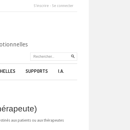
S'inscrire
-
Se connecter
otionnelles
HELLES
SUPPORTS
I.A.
thérapeute)
estinés aux patients ou aux thérapeutes