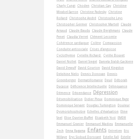
Charly Cungi
Choden
Christian Gay
Christine
Mirabel-Sarron
Christine Padesky
Christine
Rollard
Christophe André
Christophe Leys
Christopher Germer
Christopher Martell
Claude
Arnaud
Claude Baudu
Claude Berghmans
Claude
Penet
Claudia Verret
Clément Lecomte
Cohérence cardiaque
Colère
Compassion
Conduite antisociale
Crises d'angoisse
Cyclothymie
Cyrielle Richard
Cyrille Bouvet
Daniel Nollet
Daniel Siegel
Daniela Eraldi-Gackiere
David Dewulf
David Gourion
David Kingdon
Delphine Nelis
Dennis Donovan
Dennis
Greenberger
Dermatillomanie
Deuil
Déborah
Ducasse
Déficience Intellectuelle
Délinquance
Dépression
Démence
Dépendance
Désensibilisation
Didier Pleux
Dominique Page
Dominique Servant
Douglas Turkington
Douleur
Dysmorphophobie
Echelles d'évaluation
Eline
Snel
Elise Ouvrier-Buffet
Elizabeth Yost
EMDR
Emmanuel Granier
Emmanuel Madieu
Emmanuelle
Enfants
Zech
Emna Ragama
Entretien
Eric
Willaye
Eryc Siobud Dorocant
Estelle Fall
Estelle