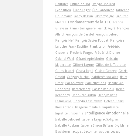
Gauthier
Estime de soi
Evelyne Mollard
Exposition
Éliane Léger
Élie Hantouche
Fabienne
Boudreault
Fanny Bassan
Fibromyalgie
Firouzeh
Fondamentaux de la TCC
Mehran
Francis
Gheysen
Franck Lamagnère
Franck Peyré
François
Allard
François de Carufel
François Lelord
François Nef
François-Xavier Poudat
Françoise
Laroche
Frank Dattilio
Frank Laroi
Frédéric
Chapelle
Frédéric Fanget
Frédérick Dionne
Gabriel Wahl
Gérard Apfeldorfer
Ghislain
Magerotte
Gilbert Lagrue
Gilles de la Tourette
Gilles Trudel
Gisela Regli
Gisèle George
Grazia
Ceschi
Grégory Michel
Habiletés sociales
Haim
Omer
Hal Arkowitz
Hallucinations
Hannie van
Genderen
Harcèlement
Hassan Rahioui
Helen
Kennerley
Henri-Jean Aubin
Henryka Katia
Lesniewska
Henryka Lesniewska
Hélène Denis
Ilios Kotsou
Imagerie mentale
Impulsivité
Intelligence émotionnelle
Injustice
Insomnie
Isabelle Leboeuf
Isabelle Leygnac-Solignac
Isabelle Roskam
Isabelle Simon-Baïssas
Ivy Marie
Blackburn
Jacques Lecomte
Jacques Leveau