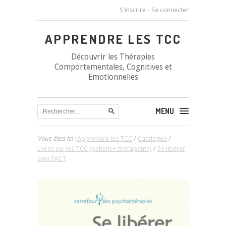
S'inscrire
-
Se connecter
APPRENDRE LES TCC
Découvrir les Thérapies
Comportementales, Cognitives et
Emotionnelles
MENU
Vous êtes ici :
Apprendre les TCC
/
Catalogue
/
Livres sur les TCC (patient + thérapeute)
/
Se libérer
avec l'ACT