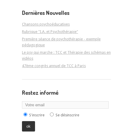
Dernières Nouvelles
Chansons psychoéducatives
Rubrique "I.A. et Psychothérapie"
Première séance de psychothérapie - exemple
pédagogique
Le psy qui marche : TCC et Thérapie des schémas en
vidéos
47ème congrès annuel de TCC à Paris
Restez informé
S'inscrire
Se désinscrire