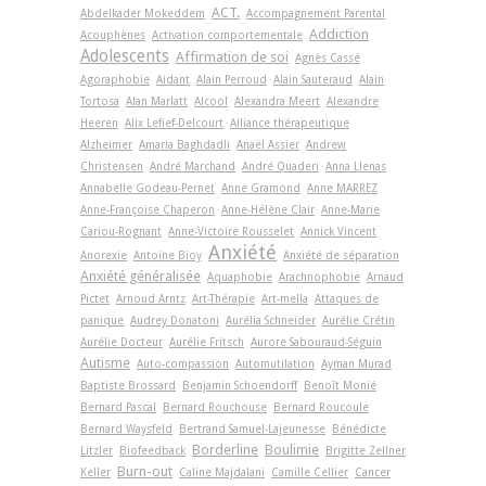
ACT.
Abdelkader Mokeddem
Accompagnement Parental
Addiction
Acouphènes
Activation comportementale
Adolescents
Affirmation de soi
Agnès Cassé
Agoraphobie
Aidant
Alain Perroud
Alain Sauteraud
Alain
Tortosa
Alan Marlatt
Alcool
Alexandra Meert
Alexandre
Heeren
Alix Lefief-Delcourt
Alliance thérapeutique
Alzheimer
Amaria Baghdadli
Anaël Assier
Andrew
Christensen
André Marchand
André Quaderi
Anna Llenas
Annabelle Godeau-Pernet
Anne Gramond
Anne MARREZ
Anne-Françoise Chaperon
Anne-Hélène Clair
Anne-Marie
Cariou-Rognant
Anne-Victoire Rousselet
Annick Vincent
Anxiété
Anorexie
Antoine Bioy
Anxiété de séparation
Anxiété généralisée
Aquaphobie
Arachnophobie
Arnaud
Pictet
Arnoud Arntz
Art-Thérapie
Art-­mella
Attaques de
panique
Audrey Donatoni
Aurélia Schneider
Aurélie Crétin
Aurélie Docteur
Aurélie Fritsch
Aurore Sabouraud-Séguin
Autisme
Auto-compassion
Automutilation
Ayman Murad
Baptiste Brossard
Benjamin Schoendorff
Benoît Monié
Bernard Pascal
Bernard Rouchouse
Bernard Roucoule
Bernard Waysfeld
Bertrand Samuel-Lajeunesse
Bénédicte
Borderline
Boulimie
Litzler
Biofeedback
Brigitte Zellner
Burn-out
Keller
Caline Majdalani
Camille Cellier
Cancer