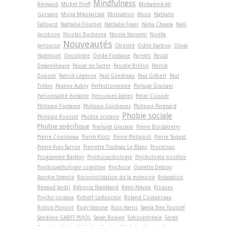
Mindfulness
Reynaud
Michel Ylieff
Mohamed-Ali
Gorsane
Moïra Mikolajczak
Motivation
Muzo
Nathalie
Fallourd
Nathalie Fournet
Nathalie Franc
Neha Chawla
Neil
Jacobson
Nicolas Duchesne
Nicole Karsenti
Noëlla
Nouveautés
Jarrousse
Obésité
Odile Darbon
Olivia
Hagimont
Oncologie
Ovide Fontaine
Parents
Pascal
Delamillieure
Pascal de Sutter
Pascale Brillon
Patrick
Dupont
Patrick Légeron
Paul Gendreau
Paul Gilbert
Paul
Tréhin
Pauline Aubry
Perfectionnisme
Perluigi Graziani
Personnalité évitante
Personnes âgées
Peter Cooper
Philippe Fontaine
Philippe Guichenez
Philippe Peignard
Phobie sociale
Philippe Roussel
Phobie scolaire
Phobie spécifique
Pierluigi Graziani
Pierre Bordaberry
Pierre Cousineau
Pierre Klotz
Pierre Philippot
Pierre Taquet
Pierre-Yves Sarron
Pierrette Trudeau Le Blanc
Processus
Programme Barkley
Psychocardiologie
Psychologie positive
Psychopathologie cognitive
Psychose
Quentin Debray
Randye Semple
Reconsolidation de la mémoire
Relaxation
Renaud Jardri
Rébecca Shankland
Rémi Neveu
Risques
Psycho-sociaux
Robert Ladouceur
Roland Coutanceau
Rollon Poinsot
Rudy Simone
Russ Harris
Samia Ben Youssef
Sandrine GABET PUJOL
Sarah Bowen
Schizophrénie
Serge