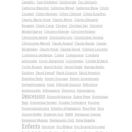
Cannabis
Cara Verdellen
Cardiologie
Cas cliniques
Catherine Blanchet
Catherine Meyer
Catherine Musa
Cécile
Coudert
Céline Baeyens
Céline Clément
Céline Douilliez
Charles Martin Krum
Charles Morin
Charles-Édouard
Rengade
Charly Cungi
Choden
Christian Gay
Christine
Mirabel-Sarron
Christine Padesky
Christine Rollard
Christophe André
Christophe Leys
Christopher Germer
Christopher Martell
Claude Arnaud
Claude Baudu
Claude
Berghmans
Claude Penet
Claudia Verret
Clément Lecomte
Cohérence cardiaque
Colère
Compassion
Conduite
antisociale
Crises d'angoisse
Cyclothymie
Cyrielle Richard
Cyrille Bouvet
Daniel Nollet
Daniel Siegel
Daniela Eraldi-
Gackiere
David Dewulf
David Gourion
David Kingdon
Delphine Nelis
Dennis Donovan
Dennis Greenberger
Dermatillomanie
Deuil
Déborah Ducasse
Déficience
Intellectuelle
Délinquance
Démence
Dépendance
Dépression
Désensibilisation
Didier Pleux
Dominique
Page
Dominique Servant
Douglas Turkington
Douleur
Dysmorphophobie
Echelles d'évaluation
Eline Snel
Elise
Ouvrier-Buffet
Elizabeth Yost
EMDR
Emmanuel Granier
Emmanuel Madieu
Emmanuelle Zech
Emna Ragama
Enfants
Entretien
Eric Willaye
Eryc Siobud Dorocant