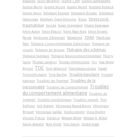
Beaulieu
Soizic Michelot
Sophie Côté
Sophie Lantheaume
Sophie Morin
Sophie Nicole
Sophie Parent
Stephen Rollnick
Steven Hayes
Stéphane Rusinek
Stéphanie Bioulac
Stéphanie
Stress post-
Hahusseau
Stéphany Orain-Pelissolo
Stress
traumatique
Suicide
Susan Greenland
Sylvain Dagneaux
Sylvie Aubin
Sylvie Beacco
Sylvie Naar-King
Sylvie Royant-
TDAH
Parola
Syndrome d'Asperger
Tabagisme
Thanh-Lan
Ngo
Thérapie Comportementale Dialectique
Thérapie de
Thérapie des schémas
couple
Thérapie de groupe
Thérapie Familiale
Thérapie Neurocomportementale
Thierry
Garin
Thomas Langlois
Thomas Villemonteix
Tics
Tina Payne
TOC
Bryson
Tony Attwood
Transdiagnostique
Travail
Trouble bipolaire
Trichotillomanie
Trish Bartley
Trouble
Troubles de la
panique
Troubles de l'humeur
Troubles
personnalité
Troubles du comportement
du comportement alimentaire
Troubles du
sommeil
Troubles psychotiques
Troubles sexuels
Troy
DuFrene
Ueli Kramer
Véronique Brand-Arpon
Véronique
Briquet
Véronique Gaillac
Vieillissement
Vinca Rivière
Vincent Trybou
Violence
William Miller
William R. Miller
Xavier Amador
Yann Hodé
Yves Simon
Zindel Segal