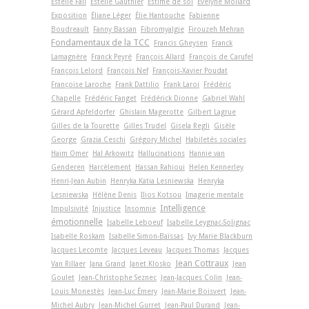
Estelle Fall
Estelle Gauthier
Estime de soi
Evelyne Mollard
Exposition
Éliane Léger
Élie Hantouche
Fabienne
Boudreault
Fanny Bassan
Fibromyalgie
Firouzeh Mehran
Fondamentaux de la TCC
Francis Gheysen
Franck
Lamagnère
Franck Peyré
François Allard
François de Carufel
François Lelord
François Nef
François-Xavier Poudat
Françoise Laroche
Frank Dattilio
Frank Laroi
Frédéric
Chapelle
Frédéric Fanget
Frédérick Dionne
Gabriel Wahl
Gérard Apfeldorfer
Ghislain Magerotte
Gilbert Lagrue
Gilles de la Tourette
Gilles Trudel
Gisela Regli
Gisèle
George
Grazia Ceschi
Grégory Michel
Habiletés sociales
Haim Omer
Hal Arkowitz
Hallucinations
Hannie van
Genderen
Harcèlement
Hassan Rahioui
Helen Kennerley
Henri-Jean Aubin
Henryka Katia Lesniewska
Henryka
Lesniewska
Hélène Denis
Ilios Kotsou
Imagerie mentale
Intelligence
Impulsivité
Injustice
Insomnie
émotionnelle
Isabelle Leboeuf
Isabelle Leygnac-Solignac
Isabelle Roskam
Isabelle Simon-Baïssas
Ivy Marie Blackburn
Jacques Lecomte
Jacques Leveau
Jacques Thomas
Jacques
Jean Cottraux
Van Rillaer
Jana Grand
Janet Klosko
Jean
Goulet
Jean-Christophe Seznec
Jean-Jacques Colin
Jean-
Louis Monestès
Jean-Luc Émery
Jean-Marie Boisvert
Jean-
Michel Aubry
Jean-Michel Gurret
Jean-Paul Durand
Jean-