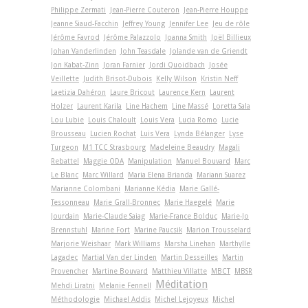
Philippe Zermati
Jean-Pierre Couteron
Jean-Pierre Houppe
Jeanne Siaud-Facchin
Jeffrey Young
Jennifer Lee
Jeu de rôle
Jérôme Favrod
Jérôme Palazzolo
Joanna Smith
Joël Billieux
Johan Vanderlinden
John Teasdale
Jolande van de Griendt
Jon Kabat-Zinn
Joran Farnier
Jordi Quoidbach
Josée
Veillette
Judith Brisot-Dubois
Kelly Wilson
Kristin Neff
Laetizia Dahéron
Laure Bricout
Laurence Kern
Laurent
Holzer
Laurent Karila
Line Hachem
Line Massé
Loretta Sala
Lou Lubie
Louis Chaloult
Louis Vera
Lucia Romo
Lucie
Brousseau
Lucien Rochat
Luis Vera
Lynda Bélanger
Lyse
Turgeon
M1 TCC Strasbourg
Madeleine Beaudry
Magali
Rebattel
Maggie ODA
Manipulation
Manuel Bouvard
Marc
Le Blanc
Marc Willard
Maria Elena Brianda
Mariann Suarez
Marianne Colombani
Marianne Kédia
Marie Gallé-
Tessonneau
Marie Grall-Bronnec
Marie Haegelé
Marie
Jourdain
Marie-Claude Saiag
Marie-France Bolduc
Marie-Jo
Brennstuhl
Marine Fort
Marine Paucsik
Marion Trousselard
Marjorie Weishaar
Mark Williams
Marsha Linehan
Marthylle
Lagadec
Martial Van der Linden
Martin Desseilles
Martin
Provencher
Martine Bouvard
Matthieu Villatte
MBCT
MBSR
Méditation
Mehdi Liratni
Melanie Fennell
Méthodologie
Michael Addis
Michel Lejoyeux
Michel