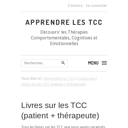
S'inscrire
-
Se connecter
APPRENDRE LES TCC
Découvrir les Thérapies
Comportementales, Cognitives et
Emotionnelles
MENU
Vous êtes ici :
Apprendre les TCC
/
Catalogue
/
Livres sur les TCC (patient + thérapeute)
Livres sur les TCC
(patient + thérapeute)
Tous les livres sur les TCC que nous avons recensés,