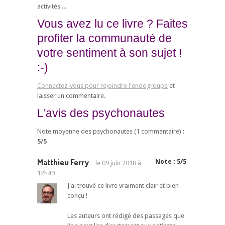
activités ...
Vous avez lu ce livre ? Faites
profiter la communauté de
votre sentiment à son sujet !
:-)
Connectez-vous pour rejoindre l'endogroupe
et
laisser un commentaire.
L'avis des psychonautes
Note moyenne des psychonautes (
1
commentaire) :
5
/
5
Matthieu Ferry
Note :
5
/
5
le
09 juin 2018 à
12h49
J'ai trouvé ce livre vraiment clair et bien
conçu !
Les auteurs ont rédigé des passages que