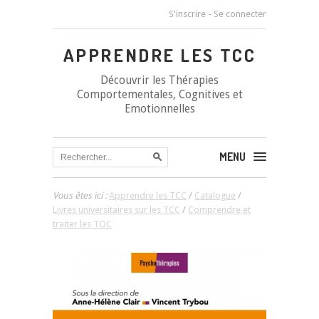
S'inscrire
-
Se connecter
APPRENDRE LES TCC
Découvrir les Thérapies
Comportementales, Cognitives et
Emotionnelles
MENU
Vous êtes ici :
Apprendre les TCC
/
Catalogue
/
Livres universitaires sur les TCC
/
Comprendre et
traiter les TOC