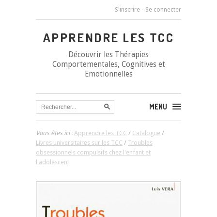
S'inscrire
-
Se connecter
APPRENDRE LES TCC
Découvrir les Thérapies
Comportementales, Cognitives et
Emotionnelles
MENU
Vous êtes ici :
Apprendre les TCC
/
Catalogue
/
Livres universitaires sur les TCC
/
Troubles
obsessionnels compulsifs chez l'enfant et
l'adolescent