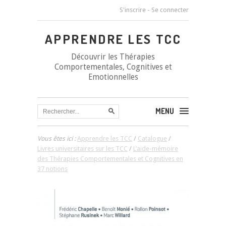
S'inscrire
-
Se connecter
APPRENDRE LES TCC
Découvrir les Thérapies
Comportementales, Cognitives et
Emotionnelles
MENU
Vous êtes ici :
Apprendre les TCC
/
Catalogue
/
Livres universitaires sur les TCC
/
L’aide-mémoire
des Thérapies Comportementales et Cognitives en
37 notions