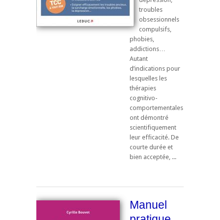
troubles
obsessionnels
compulsifs,
phobies,
addictions…
Autant
d’indications pour
lesquelles les
thérapies
cognitivo-
comportementales
ont démontré
scientifiquement
leur efficacité. De
courte durée et
bien acceptée, ...
Manuel
pratique