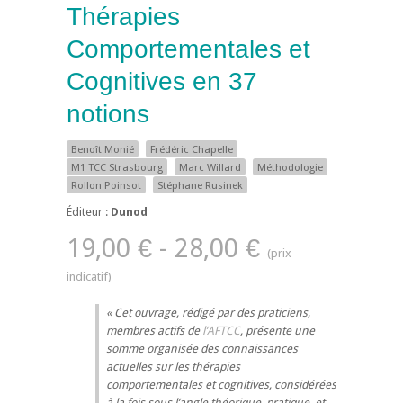
Thérapies
Comportementales et
Cognitives en 37
notions
Benoît Monié
Frédéric Chapelle
M1 TCC Strasbourg
Marc Willard
Méthodologie
Rollon Poinsot
Stéphane Rusinek
Éditeur :
Dunod
19,00 € - 28,00 €
Cet ouvrage, rédigé par des praticiens,
membres actifs de
l’AFTCC
, présente une
somme organisée des connaissances
actuelles sur les thérapies
comportementales et cognitives, considérées
à la fois sous l’angle théorique, pratique, et