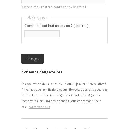
Votre e-mail restera confidentiel, promis !
Anti-spam :
Combien font huit moins un ? (chiffres)
* champs obligatoires
En application de la loi n° 78-17 du 06 janvier 1978 relative à
l'informatique, aux fichiers et aux libertés, vous disposez des
droits d'opposition (art. 26i), d'accès (art. 34 à 38) et de
rectification (art. 36) des données vous concernant. Pour
cela,
contactez-nous