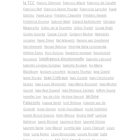
la TCC
Francis Gheysen
François Allard
François de Carufel
François Nef
François-Xavier Poudat
Françoise Laroche
Frank
Dattilio
Frank Laroi
Frédéric Chapelle
Frédéric Fanget
Frédérick Dionne
Gabriel Wahl
Gérard Apfeldorfer
Ghislain
Magerotte
Gilles de la Tourette
Gilles Trudel
Gisela Regli
Gisèle George
Grazia Ceschi
Grégory Michel
Habiletés
sociales
Haim Omer
Hal Arkowitz
Hannie van Genderen
Harcèlement
Hassan Rahioui
Henryka Katia Lesniewska
Hélène Denis
Ilios Kotsou
Imagerie mentale
Impulsivité
Intelligence émotionnelle
Insomnie
Isabelle Leboeuf
Isabelle Leygnac-Solignac
Isabelle Roskam
Ivy Marie
Blackburn
Jacques Lecomte
Jacques Thomas
Jana Grand
Jean Cottraux
Janet Klosko
Jean Goulet
Jean-Christophe
Seznec
Jean-Louis Monestès
Jean-Marie Boisvert
Jean-Michel
Gurret
Jean-Paul Durand
Jean-Philippe Zermati
Jeffrey Young
Jérôme
Jennifer Lee
Jeu de rôle
Jérôme Favrod
Palazzolo
Joanna Smith
Joël Billieux
Jolande van de
Griendt
Joran Farnier
Jordi Quoidbach
Josée Veillette
Judith Brisot-Dubois
Kelly Wilson
Kristin Neff
Laetizia
Dahéron
Laure Bricout
Laurence Kern
Laurent Holzer
Laurent Karila
Line Massé
Loretta Sala
Louis Chaloult
Louis
Luis
Vera
Lucia Romo
Lucie Brousseau
Lucien Rochat