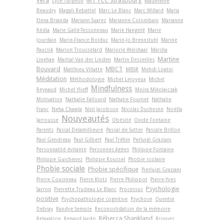
Vera
M1 TCC Strasbourg
Lyse Turgeon
Madeleine
Beaudry
Magali Rebattel
Marc Le Blanc
Marc Willard
Maria
Elena Brianda
Mariann Suarez
Marianne Colombani
Marianne
Kédia
Marie Gallé-Tessonneau
Marie Haegelé
Marie
Jourdain
Marie-France Bolduc
Marie-Jo Brennstuhl
Marine
Paucsik
Marion Trousselard
Marjorie Weishaar
Marsha
Martine
Linehan
Martial Van der Linden
Martin Desseilles
Bouvard
MBCT
Matthieu Villatte
MBSR
Mehdi Liratni
Méditation
Méthodologie
Michel Lejoyeux
Michel
Mindfulness
Reynaud
Michel Ylieff
Moïra Mikolajczak
Motivation
Nathalie Fallourd
Nathalie Fournet
Nathalie
Franc
Neha Chawla
Neil Jacobson
Nicolas Duchesne
Noëlla
Nouveautés
Jarrousse
Obésité
Ovide Fontaine
Parents
Pascal Delamillieure
Pascal de Sutter
Pascale Brillon
Paul Gendreau
Paul Gilbert
Paul Tréhin
Perluigi Graziani
Personnalité évitante
Personnes âgées
Philippe Fontaine
Philippe Guichenez
Philippe Roussel
Phobie scolaire
Phobie sociale
Phobie spécifique
Pierluigi Graziani
Pierre Cousineau
Pierre Klotz
Pierre Philippot
Pierre-Yves
Psychologie
Sarron
Pierrette Trudeau Le Blanc
Processus
positive
Psychopathologie cognitive
Psychose
Quentin
Debray
Randye Semple
Reconsolidation de la mémoire
Rébecca Shankland
Relaxation
Renaud Jardri
Risques