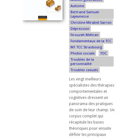
Autisme
Bertrand Samuel-
Lajeunesse
Christine Mirabel-Sarron
Dépression
Firouzeh Mehran
Fondamentaux de la TCC
M1 TCC Strasbourg
Phobie sociale
TOC
Troubles de la
personnalité
Troubles sexuels
Les vingt meilleurs
spécialistes des thérapies
comportementales et
cognitives dressent un
panorama des pratiques
de soin de leur champ. Un
corpus complet qui
récapitule les bases
théoriques pour ensuite
définir les principaux