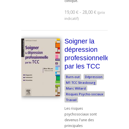
clinique.
19,00 € - 28,00 €
Soigner la
dépression
professionnelle
par les TCC
Burn-out
Dépression
M1 TCC Strasbourg
Marc Willard
Risques Psycho-sociaux
Travail
Les risques
psychosociaux sont
devenus l'une des
principales