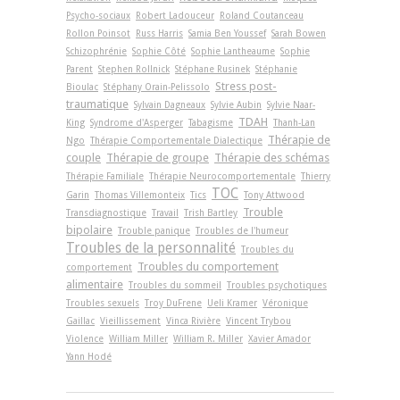
Psycho-sociaux
Robert Ladouceur
Roland Coutanceau
Rollon Poinsot
Russ Harris
Samia Ben Youssef
Sarah Bowen
Schizophrénie
Sophie Côté
Sophie Lantheaume
Sophie
Parent
Stephen Rollnick
Stéphane Rusinek
Stéphanie
Stress post-
Bioulac
Stéphany Orain-Pelissolo
traumatique
Sylvain Dagneaux
Sylvie Aubin
Sylvie Naar-
TDAH
King
Syndrome d'Asperger
Tabagisme
Thanh-Lan
Thérapie de
Ngo
Thérapie Comportementale Dialectique
couple
Thérapie de groupe
Thérapie des schémas
Thérapie Familiale
Thérapie Neurocomportementale
Thierry
TOC
Garin
Thomas Villemonteix
Tics
Tony Attwood
Trouble
Transdiagnostique
Travail
Trish Bartley
bipolaire
Trouble panique
Troubles de l'humeur
Troubles de la personnalité
Troubles du
Troubles du comportement
comportement
alimentaire
Troubles du sommeil
Troubles psychotiques
Troubles sexuels
Troy DuFrene
Ueli Kramer
Véronique
Gaillac
Vieillissement
Vinca Rivière
Vincent Trybou
Violence
William Miller
William R. Miller
Xavier Amador
Yann Hodé