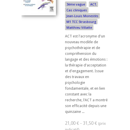
3ème vague
ACT.
Cas cliniques
Jean-Louis Monestès
M1 TCC Strasbourg
Matthieu Villatte
ACT est l'acronyme d'un
nouveau modèle de
psychothérapie et de
compréhension du
langage et des émotions :
la thérapie d'acceptation
et d'engagement. Issue
des travaux en
psychologie
fondamentale, et en lien
constant avec la
recherche, l'ACT a montré
son efficacité depuis une
quinzaine ...
21,00 € - 31,50 €