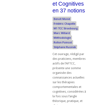
et Cognitives
en 37 notions
Benoît Monié
Frédéric Chapelle
M1 TCC Strasbourg
Marc Willard
Méthodologie
Rollon Poinsot
Stéphane Rusinek
Cet ouvrage, rédigé par
des praticiens, membres
actifs de l’AFTCC,
présente une somme
organisée des
connaissances actuelles
sur les thérapies
comportementales et
cognitives, considérées à
la fois sous l’angle
théorique, pratique, et