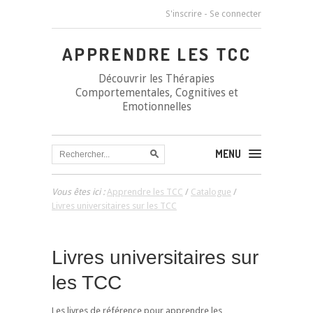
S'inscrire
-
Se connecter
APPRENDRE LES TCC
Découvrir les Thérapies
Comportementales, Cognitives et
Emotionnelles
MENU
Vous êtes ici :
Apprendre les TCC
/
Catalogue
/
Livres universitaires sur les TCC
Livres universitaires sur
les TCC
Les livres de référence pour apprendre les