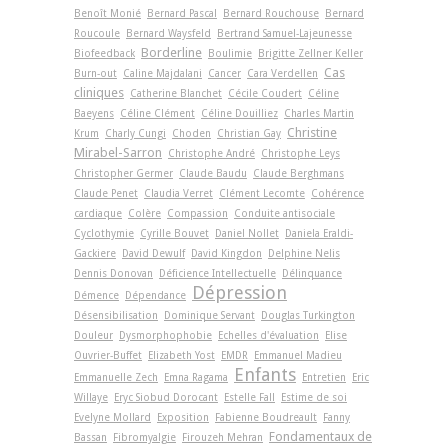
Benoît Monié
Bernard Pascal
Bernard Rouchouse
Bernard
Roucoule
Bernard Waysfeld
Bertrand Samuel-Lajeunesse
Borderline
Biofeedback
Boulimie
Brigitte Zellner Keller
Cas
Burn-out
Caline Majdalani
Cancer
Cara Verdellen
cliniques
Catherine Blanchet
Cécile Coudert
Céline
Baeyens
Céline Clément
Céline Douilliez
Charles Martin
Christine
Krum
Charly Cungi
Choden
Christian Gay
Mirabel-Sarron
Christophe André
Christophe Leys
Christopher Germer
Claude Baudu
Claude Berghmans
Claude Penet
Claudia Verret
Clément Lecomte
Cohérence
cardiaque
Colère
Compassion
Conduite antisociale
Cyclothymie
Cyrille Bouvet
Daniel Nollet
Daniela Eraldi-
Gackiere
David Dewulf
David Kingdon
Delphine Nelis
Dennis Donovan
Déficience Intellectuelle
Délinquance
Dépression
Démence
Dépendance
Désensibilisation
Dominique Servant
Douglas Turkington
Douleur
Dysmorphophobie
Echelles d'évaluation
Elise
Ouvrier-Buffet
Elizabeth Yost
EMDR
Emmanuel Madieu
Enfants
Emmanuelle Zech
Emna Ragama
Entretien
Eric
Willaye
Eryc Siobud Dorocant
Estelle Fall
Estime de soi
Evelyne Mollard
Exposition
Fabienne Boudreault
Fanny
Fondamentaux de
Bassan
Fibromyalgie
Firouzeh Mehran