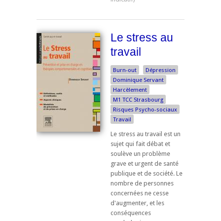
Le stress au
travail
Burn-out
Dépression
Dominique Servant
Harcèlement
M1 TCC Strasbourg
Risques Psycho-sociaux
Travail
Le stress au travail est un
sujet qui fait débat et
soulève un problème
grave et urgent de santé
publique et de société. Le
nombre de personnes
concernées ne cesse
d'augmenter, et les
conséquences