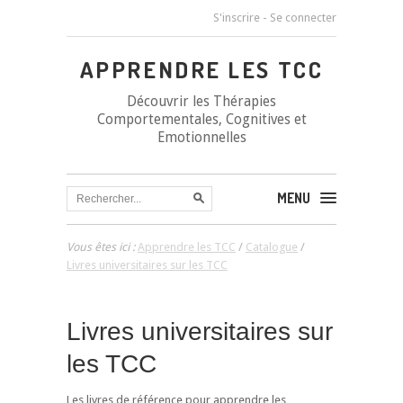
S'inscrire
-
Se connecter
APPRENDRE LES TCC
Découvrir les Thérapies
Comportementales, Cognitives et
Emotionnelles
MENU
Vous êtes ici :
Apprendre les TCC
/
Catalogue
/
Livres universitaires sur les TCC
Livres universitaires sur
les TCC
Les livres de référence pour apprendre les