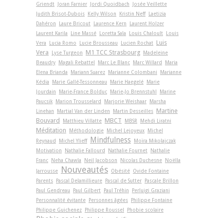
Griendt
Joran Farnier
Jordi Quoidbach
Josée Veillette
Judith Brisot-Dubois
Kelly Wilson
Kristin Neff
Laetizia
Dahéron
Laure Bricout
Laurence Kern
Laurent Holzer
Laurent Karila
Line Massé
Loretta Sala
Louis Chaloult
Louis
Luis
Vera
Lucia Romo
Lucie Brousseau
Lucien Rochat
Vera
M1 TCC Strasbourg
Lyse Turgeon
Madeleine
Beaudry
Magali Rebattel
Marc Le Blanc
Marc Willard
Maria
Elena Brianda
Mariann Suarez
Marianne Colombani
Marianne
Kédia
Marie Gallé-Tessonneau
Marie Haegelé
Marie
Jourdain
Marie-France Bolduc
Marie-Jo Brennstuhl
Marine
Paucsik
Marion Trousselard
Marjorie Weishaar
Marsha
Martine
Linehan
Martial Van der Linden
Martin Desseilles
Bouvard
MBCT
Matthieu Villatte
MBSR
Mehdi Liratni
Méditation
Méthodologie
Michel Lejoyeux
Michel
Mindfulness
Reynaud
Michel Ylieff
Moïra Mikolajczak
Motivation
Nathalie Fallourd
Nathalie Fournet
Nathalie
Franc
Neha Chawla
Neil Jacobson
Nicolas Duchesne
Noëlla
Nouveautés
Jarrousse
Obésité
Ovide Fontaine
Parents
Pascal Delamillieure
Pascal de Sutter
Pascale Brillon
Paul Gendreau
Paul Gilbert
Paul Tréhin
Perluigi Graziani
Personnalité évitante
Personnes âgées
Philippe Fontaine
Philippe Guichenez
Philippe Roussel
Phobie scolaire