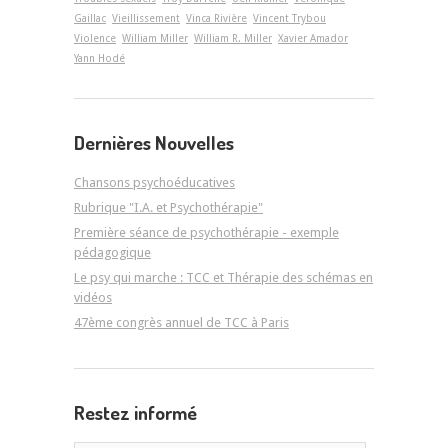
Gaillac
Vieillissement
Vinca Rivière
Vincent Trybou
Violence
William Miller
William R. Miller
Xavier Amador
Yann Hodé
Dernières Nouvelles
Chansons psychoéducatives
Rubrique "I.A. et Psychothérapie"
Première séance de psychothérapie - exemple
pédagogique
Le psy qui marche : TCC et Thérapie des schémas en
vidéos
47ème congrès annuel de TCC à Paris
Restez informé