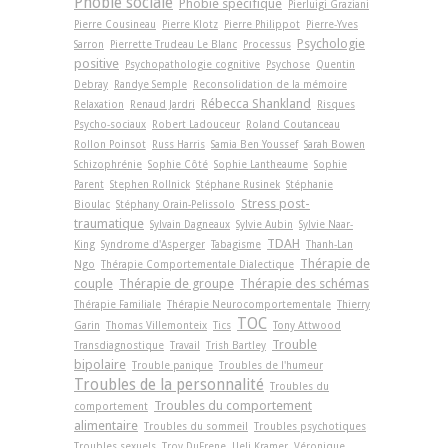
Phobie sociale
Phobie spécifique
Pierluigi Graziani
Pierre Cousineau
Pierre Klotz
Pierre Philippot
Pierre-Yves
Psychologie
Sarron
Pierrette Trudeau Le Blanc
Processus
positive
Psychopathologie cognitive
Psychose
Quentin
Debray
Randye Semple
Reconsolidation de la mémoire
Rébecca Shankland
Relaxation
Renaud Jardri
Risques
Psycho-sociaux
Robert Ladouceur
Roland Coutanceau
Rollon Poinsot
Russ Harris
Samia Ben Youssef
Sarah Bowen
Schizophrénie
Sophie Côté
Sophie Lantheaume
Sophie
Parent
Stephen Rollnick
Stéphane Rusinek
Stéphanie
Stress post-
Bioulac
Stéphany Orain-Pelissolo
traumatique
Sylvain Dagneaux
Sylvie Aubin
Sylvie Naar-
TDAH
King
Syndrome d'Asperger
Tabagisme
Thanh-Lan
Thérapie de
Ngo
Thérapie Comportementale Dialectique
couple
Thérapie de groupe
Thérapie des schémas
Thérapie Familiale
Thérapie Neurocomportementale
Thierry
TOC
Garin
Thomas Villemonteix
Tics
Tony Attwood
Trouble
Transdiagnostique
Travail
Trish Bartley
bipolaire
Trouble panique
Troubles de l'humeur
Troubles de la personnalité
Troubles du
Troubles du comportement
comportement
alimentaire
Troubles du sommeil
Troubles psychotiques
Troubles sexuels
Troy DuFrene
Ueli Kramer
Véronique