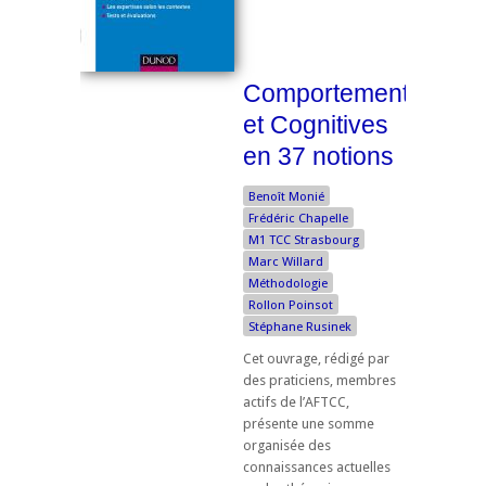
Comportementales
et Cognitives
en 37 notions
Benoît Monié
Frédéric Chapelle
M1 TCC Strasbourg
Marc Willard
Méthodologie
Rollon Poinsot
Stéphane Rusinek
Cet ouvrage, rédigé par
des praticiens, membres
actifs de l’AFTCC,
présente une somme
organisée des
connaissances actuelles