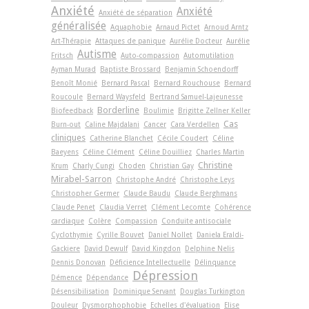
Anxiété
Anxiété
Anxiété de séparation
généralisée
Aquaphobie
Arnaud Pictet
Arnoud Arntz
Art-Thérapie
Attaques de panique
Aurélie Docteur
Aurélie
Autisme
Fritsch
Auto-compassion
Automutilation
Ayman Murad
Baptiste Brossard
Benjamin Schoendorff
Benoît Monié
Bernard Pascal
Bernard Rouchouse
Bernard
Roucoule
Bernard Waysfeld
Bertrand Samuel-Lajeunesse
Borderline
Biofeedback
Boulimie
Brigitte Zellner Keller
Cas
Burn-out
Caline Majdalani
Cancer
Cara Verdellen
cliniques
Catherine Blanchet
Cécile Coudert
Céline
Baeyens
Céline Clément
Céline Douilliez
Charles Martin
Christine
Krum
Charly Cungi
Choden
Christian Gay
Mirabel-Sarron
Christophe André
Christophe Leys
Christopher Germer
Claude Baudu
Claude Berghmans
Claude Penet
Claudia Verret
Clément Lecomte
Cohérence
cardiaque
Colère
Compassion
Conduite antisociale
Cyclothymie
Cyrille Bouvet
Daniel Nollet
Daniela Eraldi-
Gackiere
David Dewulf
David Kingdon
Delphine Nelis
Dennis Donovan
Déficience Intellectuelle
Délinquance
Dépression
Démence
Dépendance
Désensibilisation
Dominique Servant
Douglas Turkington
Douleur
Dysmorphophobie
Echelles d'évaluation
Elise