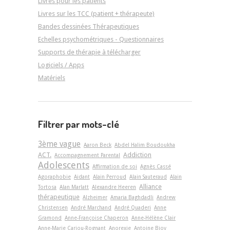
Livres pour les patients
Livres sur les TCC (patient + thérapeute)
Bandes dessinées Thérapeutiques
Echelles psychométriques - Questionnaires
Supports de thérapie à télécharger
Logiciels / Apps
Matériels
Filtrer par mots-clé
3ème vague
Aaron Beck
Abdel Halim Boudoukha
ACT.
Addiction
Accompagnement Parental
Adolescents
Affirmation de soi
Agnès Cassé
Agoraphobie
Aidant
Alain Perroud
Alain Sauteraud
Alain
Alliance
Tortosa
Alan Marlatt
Alexandre Heeren
thérapeutique
Alzheimer
Amaria Baghdadli
Andrew
Christensen
André Marchand
André Quaderi
Anne
Gramond
Anne-Françoise Chaperon
Anne-Hélène Clair
Anne-Marie Cariou-Rognant
Anorexie
Antoine Bioy