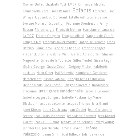
Ouvrier-Buffet
Elizabeth Yost
EMDR
Emmanuel Madieu
Enfants
Emmanuelle Zech
Emna Ragama
Entretien
Eric
Willaye
Eryc Siobud Dorocant
Estelle Fall
Estime de soi
Evelyne Mollard
Exposition
Fabienne Boudreault
Fanny
Fondamentaux de
Bassan
Fibromyalgie
Firouzeh Mehran
la TCC
Francis Gheysen
François Allard
François de Carufel
François Nef
François-Xavier Poudat
Françoise Laroche
Frank
Dattilio
Frank Laroi
Frédéric Chapelle
Frédéric Fanget
Frédérick Dionne
Gabriel Wahl
Gérard Apfeldorfer
Ghislain
Magerotte
Gilles de la Tourette
Gilles Trudel
Gisela Regli
Gisèle George
Grazia Ceschi
Grégory Michel
Habiletés
sociales
Haim Omer
Hal Arkowitz
Hannie van Genderen
Harcèlement
Hassan Rahioui
Henryka Katia Lesniewska
Hélène Denis
Ilios Kotsou
Imagerie mentale
Impulsivité
Intelligence émotionnelle
Insomnie
Isabelle Leboeuf
Isabelle Leygnac-Solignac
Isabelle Roskam
Ivy Marie
Blackburn
Jacques Lecomte
Jacques Thomas
Jana Grand
Jean Cottraux
Janet Klosko
Jean Goulet
Jean-Christophe
Seznec
Jean-Louis Monestès
Jean-Marie Boisvert
Jean-Michel
Gurret
Jean-Paul Durand
Jean-Philippe Zermati
Jeffrey Young
Jérôme
Jennifer Lee
Jeu de rôle
Jérôme Favrod
Palazzolo
Joanna Smith
Joël Billieux
Jolande van de