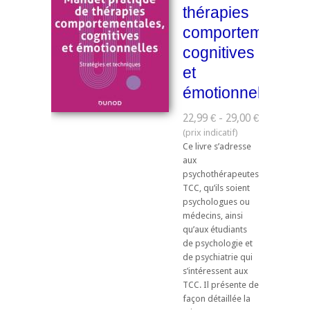
thérapies
comportementale
cognitives
et
émotionnelles
22,99 € - 29,00 €
Ce livre s’adresse
aux
psychothérapeutes
TCC, qu’ils soient
psychologues ou
médecins, ainsi
qu’aux étudiants
de psychologie et
de psychiatrie qui
s’intéressent aux
TCC. Il présente de
façon détaillée la