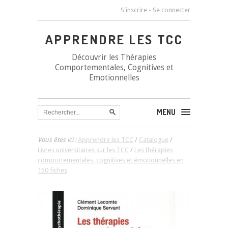
S'inscrire
-
Se connecter
APPRENDRE LES TCC
Découvrir les Thérapies
Comportementales, Cognitives et
Emotionnelles
MENU
Vous êtes ici :
Apprendre les TCC
/
Catalogue
/
Livres universitaires sur les TCC
/
Les thérapies
comportementales, cognitives et émotionnelles en
150 fiches