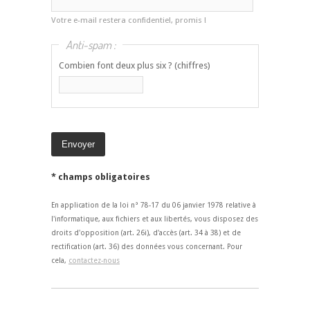
Votre e-mail restera confidentiel, promis !
Anti-spam :
Combien font deux plus six ? (chiffres)
* champs obligatoires
En application de la loi n° 78-17 du 06 janvier 1978 relative à
l'informatique, aux fichiers et aux libertés, vous disposez des
droits d'opposition (art. 26i), d'accès (art. 34 à 38) et de
rectification (art. 36) des données vous concernant. Pour
cela,
contactez-nous