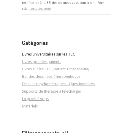
rectification (art. 36) des données vous concernant. Pour
cela,
contactez-nous
Catégories
Livres universitaires sur les TCC
Livres pour les patients
Livres sur les TCC (patient + thérapeute)
Bandes dessinées Thérapeutiques
Echelles psychométriques - Questionnaires
Supports de thérapie à télécharger
Logiciels / Apps
Matériels
Filtrer par mots-clé