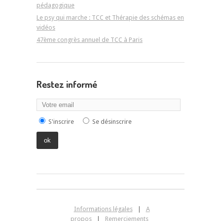
pédagogique
Le psy qui marche : TCC et Thérapie des schémas en
vidéos
47ème congrès annuel de TCC à Paris
Restez informé
S'inscrire
Se désinscrire
Informations légales
|
A
propos
|
Remerciements