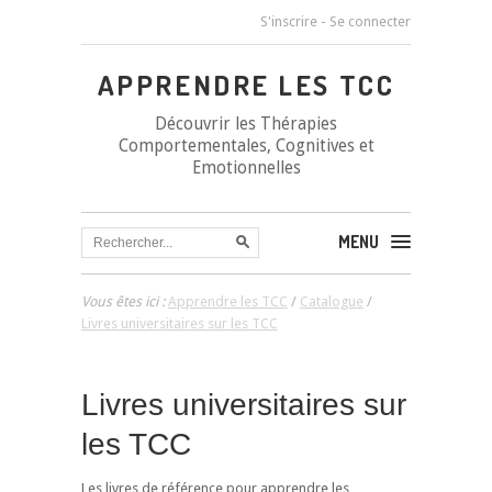
S'inscrire
-
Se connecter
APPRENDRE LES TCC
Découvrir les Thérapies
Comportementales, Cognitives et
Emotionnelles
MENU
Vous êtes ici :
Apprendre les TCC
/
Catalogue
/
Livres universitaires sur les TCC
Livres universitaires sur
les TCC
Les livres de référence pour apprendre les