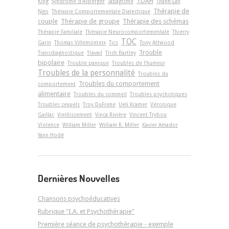
TDAH
King
Syndrome d'Asperger
Tabagisme
Thanh-Lan
Thérapie de
Ngo
Thérapie Comportementale Dialectique
couple
Thérapie de groupe
Thérapie des schémas
Thérapie Familiale
Thérapie Neurocomportementale
Thierry
TOC
Garin
Thomas Villemonteix
Tics
Tony Attwood
Trouble
Transdiagnostique
Travail
Trish Bartley
bipolaire
Trouble panique
Troubles de l'humeur
Troubles de la personnalité
Troubles du
Troubles du comportement
comportement
alimentaire
Troubles du sommeil
Troubles psychotiques
Troubles sexuels
Troy DuFrene
Ueli Kramer
Véronique
Gaillac
Vieillissement
Vinca Rivière
Vincent Trybou
Violence
William Miller
William R. Miller
Xavier Amador
Yann Hodé
Dernières Nouvelles
Chansons psychoéducatives
Rubrique "I.A. et Psychothérapie"
Première séance de psychothérapie - exemple