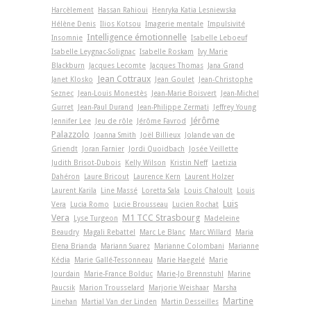
Harcèlement
Hassan Rahioui
Henryka Katia Lesniewska
Hélène Denis
Ilios Kotsou
Imagerie mentale
Impulsivité
Intelligence émotionnelle
Insomnie
Isabelle Leboeuf
Isabelle Leygnac-Solignac
Isabelle Roskam
Ivy Marie
Blackburn
Jacques Lecomte
Jacques Thomas
Jana Grand
Jean Cottraux
Janet Klosko
Jean Goulet
Jean-Christophe
Seznec
Jean-Louis Monestès
Jean-Marie Boisvert
Jean-Michel
Gurret
Jean-Paul Durand
Jean-Philippe Zermati
Jeffrey Young
Jérôme
Jennifer Lee
Jeu de rôle
Jérôme Favrod
Palazzolo
Joanna Smith
Joël Billieux
Jolande van de
Griendt
Joran Farnier
Jordi Quoidbach
Josée Veillette
Judith Brisot-Dubois
Kelly Wilson
Kristin Neff
Laetizia
Dahéron
Laure Bricout
Laurence Kern
Laurent Holzer
Laurent Karila
Line Massé
Loretta Sala
Louis Chaloult
Louis
Luis
Vera
Lucia Romo
Lucie Brousseau
Lucien Rochat
Vera
M1 TCC Strasbourg
Lyse Turgeon
Madeleine
Beaudry
Magali Rebattel
Marc Le Blanc
Marc Willard
Maria
Elena Brianda
Mariann Suarez
Marianne Colombani
Marianne
Kédia
Marie Gallé-Tessonneau
Marie Haegelé
Marie
Jourdain
Marie-France Bolduc
Marie-Jo Brennstuhl
Marine
Paucsik
Marion Trousselard
Marjorie Weishaar
Marsha
Martine
Linehan
Martial Van der Linden
Martin Desseilles