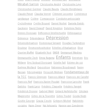
Mirabel-Sarron
Christophe André
Christophe Leys
Christopher Germer
Claude Baudu
Claude Berghmans
Claude Penet
Claudia Verret
Clément Lecomte
Cohérence
cardiaque
Colère
Compassion
Conduite antisociale
Cyclothymie
Cyrille Bouvet
Daniel Nollet
Daniela Eraldi-
Gackiere
David Dewulf
David Kingdon
Delphine Nelis
Dennis Donovan
Déficience Intellectuelle
Délinquance
Dépression
Démence
Dépendance
Désensibilisation
Dominique Servant
Douglas Turkington
Douleur
Dysmorphophobie
Echelles d'évaluation
Elise
Ouvrier-Buffet
Elizabeth Yost
EMDR
Emmanuel Madieu
Enfants
Emmanuelle Zech
Emna Ragama
Entretien
Eric
Willaye
Eryc Siobud Dorocant
Estelle Fall
Estime de soi
Evelyne Mollard
Exposition
Fabienne Boudreault
Fanny
Fondamentaux de
Bassan
Fibromyalgie
Firouzeh Mehran
la TCC
Francis Gheysen
François Allard
François de Carufel
François Nef
François-Xavier Poudat
Françoise Laroche
Frank
Dattilio
Frank Laroi
Frédéric Chapelle
Frédéric Fanget
Frédérick Dionne
Gabriel Wahl
Gérard Apfeldorfer
Ghislain
Magerotte
Gilles de la Tourette
Gilles Trudel
Gisela Regli
Gisèle George
Grazia Ceschi
Grégory Michel
Habiletés
sociales
Haim Omer
Hal Arkowitz
Hannie van Genderen