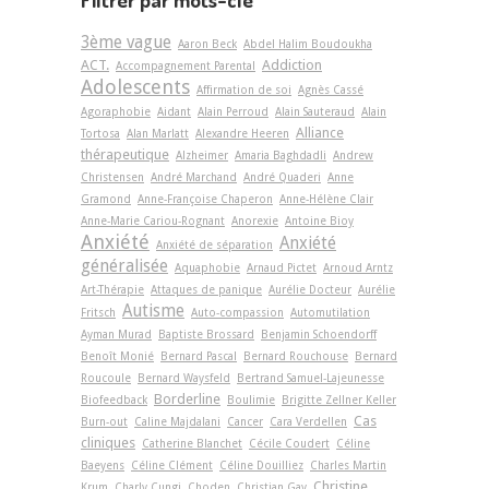
3ème vague
Aaron Beck
Abdel Halim Boudoukha
ACT.
Addiction
Accompagnement Parental
Adolescents
Affirmation de soi
Agnès Cassé
Agoraphobie
Aidant
Alain Perroud
Alain Sauteraud
Alain
Alliance
Tortosa
Alan Marlatt
Alexandre Heeren
thérapeutique
Alzheimer
Amaria Baghdadli
Andrew
Christensen
André Marchand
André Quaderi
Anne
Gramond
Anne-Françoise Chaperon
Anne-Hélène Clair
Anne-Marie Cariou-Rognant
Anorexie
Antoine Bioy
Anxiété
Anxiété
Anxiété de séparation
généralisée
Aquaphobie
Arnaud Pictet
Arnoud Arntz
Art-Thérapie
Attaques de panique
Aurélie Docteur
Aurélie
Autisme
Fritsch
Auto-compassion
Automutilation
Ayman Murad
Baptiste Brossard
Benjamin Schoendorff
Benoît Monié
Bernard Pascal
Bernard Rouchouse
Bernard
Roucoule
Bernard Waysfeld
Bertrand Samuel-Lajeunesse
Borderline
Biofeedback
Boulimie
Brigitte Zellner Keller
Cas
Burn-out
Caline Majdalani
Cancer
Cara Verdellen
cliniques
Catherine Blanchet
Cécile Coudert
Céline
Baeyens
Céline Clément
Céline Douilliez
Charles Martin
Christine
Krum
Charly Cungi
Choden
Christian Gay