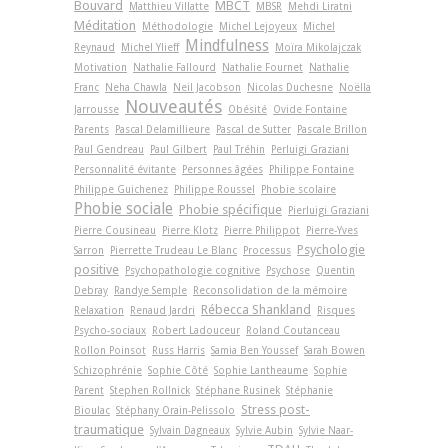
Bouvard
MBCT
Matthieu Villatte
MBSR
Mehdi Liratni
Méditation
Méthodologie
Michel Lejoyeux
Michel
Mindfulness
Reynaud
Michel Ylieff
Moïra Mikolajczak
Motivation
Nathalie Fallourd
Nathalie Fournet
Nathalie
Franc
Neha Chawla
Neil Jacobson
Nicolas Duchesne
Noëlla
Nouveautés
Jarrousse
Obésité
Ovide Fontaine
Parents
Pascal Delamillieure
Pascal de Sutter
Pascale Brillon
Paul Gendreau
Paul Gilbert
Paul Tréhin
Perluigi Graziani
Personnalité évitante
Personnes âgées
Philippe Fontaine
Philippe Guichenez
Philippe Roussel
Phobie scolaire
Phobie sociale
Phobie spécifique
Pierluigi Graziani
Pierre Cousineau
Pierre Klotz
Pierre Philippot
Pierre-Yves
Psychologie
Sarron
Pierrette Trudeau Le Blanc
Processus
positive
Psychopathologie cognitive
Psychose
Quentin
Debray
Randye Semple
Reconsolidation de la mémoire
Rébecca Shankland
Relaxation
Renaud Jardri
Risques
Psycho-sociaux
Robert Ladouceur
Roland Coutanceau
Rollon Poinsot
Russ Harris
Samia Ben Youssef
Sarah Bowen
Schizophrénie
Sophie Côté
Sophie Lantheaume
Sophie
Parent
Stephen Rollnick
Stéphane Rusinek
Stéphanie
Stress post-
Bioulac
Stéphany Orain-Pelissolo
traumatique
Sylvain Dagneaux
Sylvie Aubin
Sylvie Naar-