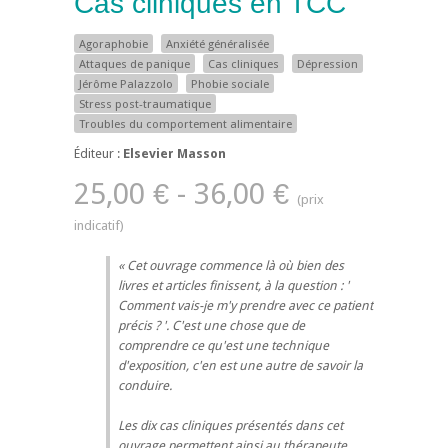
Cas cliniques en TCC
Agoraphobie
Anxiété généralisée
Attaques de panique
Cas cliniques
Dépression
Jérôme Palazzolo
Phobie sociale
Stress post-traumatique
Troubles du comportement alimentaire
Éditeur :
Elsevier Masson
25,00 € - 36,00 €
Cet ouvrage commence là où bien des
livres et articles finissent, à la question : '
Comment vais-je m'y prendre avec ce patient
précis ? '. C'est une chose que de
comprendre ce qu'est une technique
d'exposition, c'en est une autre de savoir la
conduire.
Les dix cas cliniques présentés dans cet
ouvrage permettent ainsi au thérapeute