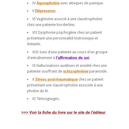
IV
Agoraphobie
avec attaques de panique.
V
Dépression
.
VI Vaginisme associé à une claustrophobie
chez une patiente borderline.
VII Dysphonie psychogène chez un patient
présentant une personnalité histrionique et
évitante.
VIII Suivi d'une patiente au cours d'un groupe
d'entraînement à
l'affirmation de soi
.
IX Hallucinations auditives et anxiété chez une
patiente souffrant de
schizophrénie
paranoïde.
X
Stress post-traumatique
chez un patient
présentant une claustrophobie associée à une
phobie du lit.
XI Témoignages.
>>> Voir la fiche du livre sur le site de l'éditeur
.