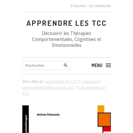
S'inscrire
-
Se connecter
APPRENDRE LES TCC
Découvrir les Thérapies
Comportementales, Cognitives et
Emotionnelles
MENU
Vous êtes ici :
Apprendre les TCC
/
Catalogue
/
Livres universitaires sur les TCC
/
Cas cliniques en
TCC