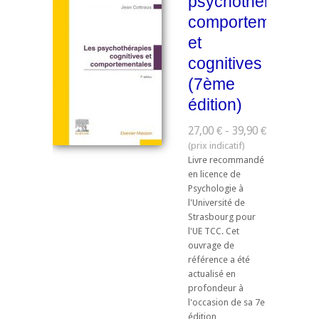
psychothérapies
comportementale
et
cognitives
(7ème
édition)
27,00 € - 39,90 €
Livre recommandé
en licence de
Psychologie à
l'Université de
Strasbourg pour
l'UE TCC. ​Cet
ouvrage de
référence a été
actualisé en
profondeur à
l'occasion de sa 7e
édition,