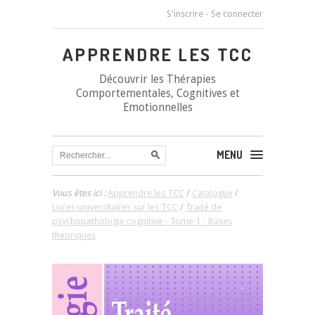
S'inscrire
-
Se connecter
APPRENDRE LES TCC
Découvrir les Thérapies
Comportementales, Cognitives et
Emotionnelles
MENU
Vous êtes ici :
Apprendre les TCC
/
Catalogue
/
Livres universitaires sur les TCC
/
Traité de
psychopathologie cognitive - Tome 1 - Bases
théoriques