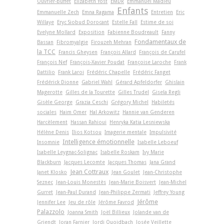
Ouvrier-Buffet
Elizabeth Yost
EMDR
Emmanuel Madieu
Enfants
Emmanuelle Zech
Emna Ragama
Entretien
Eric
Willaye
Eryc Siobud Dorocant
Estelle Fall
Estime de soi
Evelyne Mollard
Exposition
Fabienne Boudreault
Fanny
Fondamentaux de
Bassan
Fibromyalgie
Firouzeh Mehran
la TCC
Francis Gheysen
François Allard
François de Carufel
François Nef
François-Xavier Poudat
Françoise Laroche
Frank
Dattilio
Frank Laroi
Frédéric Chapelle
Frédéric Fanget
Frédérick Dionne
Gabriel Wahl
Gérard Apfeldorfer
Ghislain
Magerotte
Gilles de la Tourette
Gilles Trudel
Gisela Regli
Gisèle George
Grazia Ceschi
Grégory Michel
Habiletés
sociales
Haim Omer
Hal Arkowitz
Hannie van Genderen
Harcèlement
Hassan Rahioui
Henryka Katia Lesniewska
Hélène Denis
Ilios Kotsou
Imagerie mentale
Impulsivité
Intelligence émotionnelle
Insomnie
Isabelle Leboeuf
Isabelle Leygnac-Solignac
Isabelle Roskam
Ivy Marie
Blackburn
Jacques Lecomte
Jacques Thomas
Jana Grand
Jean Cottraux
Janet Klosko
Jean Goulet
Jean-Christophe
Seznec
Jean-Louis Monestès
Jean-Marie Boisvert
Jean-Michel
Gurret
Jean-Paul Durand
Jean-Philippe Zermati
Jeffrey Young
Jérôme
Jennifer Lee
Jeu de rôle
Jérôme Favrod
Palazzolo
Joanna Smith
Joël Billieux
Jolande van de
Griendt
Joran Farnier
Jordi Quoidbach
Josée Veillette