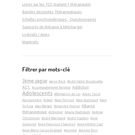
Livres sur les TCC (patient + thérapeute)
Bandes dessinées Thérapeutiques
Echelles psychométriques - Questionnaires
Supports de thérapie à télécharger
Logiciels / Apps
Matériels
Filtrer par mots-clé
3ème vague
Aaron Beck
Abdel Halim Boudoukha
ACT.
Addiction
Accompagnement Parental
Adolescents
Affirmation de soi
Agnès Cassé
Agoraphobie
Aidant
Alain Perroud
Alain Sauteraud
Alain
Alliance
Tortosa
Alan Marlatt
Alexandre Heeren
thérapeutique
Alzheimer
Amaria Baghdadli
Andrew
Christensen
André Marchand
André Quaderi
Anne
Gramond
Anne-Françoise Chaperon
Anne-Hélène Clair
Anne-Marie Cariou-Rognant
Anorexie
Antoine Bioy