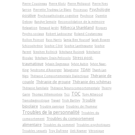
Pierre Cousineau
Pierre Klotz
Pierre Philippot
Pierre-Yves
Psychologie
Sarron
Pierrette Trudeau Le Blanc
Processus
positive
Psychopathologie cognitive
Psychose
Quentin
Debray
Randye Semple
Reconsolidation de la mémoire
Rébecca Shankland
Relaxation
Renaud Jardri
Risques
Psycho-sociaux
Robert Ladouceur
Roland Coutanceau
Rollon Poinsot
Russ Harris
Samia Ben Youssef
Sarah Bowen
Schizophrénie
Sophie Côté
Sophie Lantheaume
Sophie
Parent
Stephen Rollnick
Stéphane Rusinek
Stéphanie
Stress post-
Bioulac
Stéphany Orain-Pelissolo
traumatique
Sylvain Dagneaux
Sylvie Aubin
Sylvie Naar-
TDAH
King
Syndrome d'Asperger
Tabagisme
Thanh-Lan
Thérapie de
Ngo
Thérapie Comportementale Dialectique
couple
Thérapie de groupe
Thérapie des schémas
Thérapie Familiale
Thérapie Neurocomportementale
Thierry
TOC
Garin
Thomas Villemonteix
Tics
Tony Attwood
Trouble
Transdiagnostique
Travail
Trish Bartley
bipolaire
Trouble panique
Troubles de l'humeur
Troubles de la personnalité
Troubles du
Troubles du comportement
comportement
alimentaire
Troubles du sommeil
Troubles psychotiques
Troubles sexuels
Troy DuFrene
Ueli Kramer
Véronique