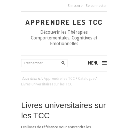
S'inscrire
-
Se connecter
APPRENDRE LES TCC
Découvrir les Thérapies
Comportementales, Cognitives et
Emotionnelles
MENU
Vous êtes ici :
Apprendre les TCC
/
Catalogue
/
Livres universitaires sur les TCC
Livres universitaires sur
les TCC
Les livres de référence pour apprendre les