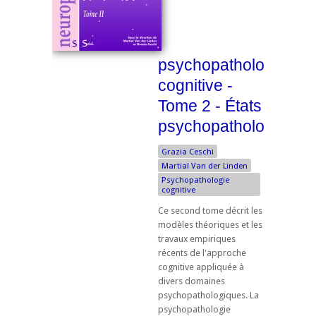
psychopathologie
cognitive -
Tome 2 - États
psychopathologiques
Grazia Ceschi
Martial Van der Linden
Psychopathologie
cognitive
Ce second tome décrit les
modèles théoriques et les
travaux empiriques
récents de l'approche
cognitive appliquée à
divers domaines
psychopathologiques. La
psychopathologie