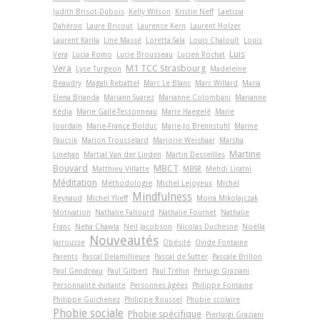
Judith Brisot-Dubois
Kelly Wilson
Kristin Neff
Laetizia
Dahéron
Laure Bricout
Laurence Kern
Laurent Holzer
Laurent Karila
Line Massé
Loretta Sala
Louis Chaloult
Louis
Luis
Vera
Lucia Romo
Lucie Brousseau
Lucien Rochat
Vera
M1 TCC Strasbourg
Lyse Turgeon
Madeleine
Beaudry
Magali Rebattel
Marc Le Blanc
Marc Willard
Maria
Elena Brianda
Mariann Suarez
Marianne Colombani
Marianne
Kédia
Marie Gallé-Tessonneau
Marie Haegelé
Marie
Jourdain
Marie-France Bolduc
Marie-Jo Brennstuhl
Marine
Paucsik
Marion Trousselard
Marjorie Weishaar
Marsha
Martine
Linehan
Martial Van der Linden
Martin Desseilles
Bouvard
MBCT
Matthieu Villatte
MBSR
Mehdi Liratni
Méditation
Méthodologie
Michel Lejoyeux
Michel
Mindfulness
Reynaud
Michel Ylieff
Moïra Mikolajczak
Motivation
Nathalie Fallourd
Nathalie Fournet
Nathalie
Franc
Neha Chawla
Neil Jacobson
Nicolas Duchesne
Noëlla
Nouveautés
Jarrousse
Obésité
Ovide Fontaine
Parents
Pascal Delamillieure
Pascal de Sutter
Pascale Brillon
Paul Gendreau
Paul Gilbert
Paul Tréhin
Perluigi Graziani
Personnalité évitante
Personnes âgées
Philippe Fontaine
Philippe Guichenez
Philippe Roussel
Phobie scolaire
Phobie sociale
Phobie spécifique
Pierluigi Graziani