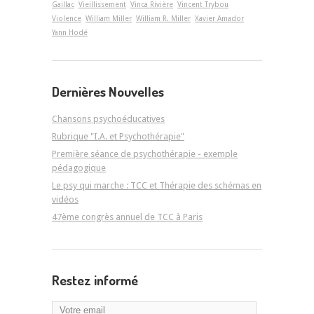
Gaillac
Vieillissement
Vinca Rivière
Vincent Trybou
Violence
William Miller
William R. Miller
Xavier Amador
Yann Hodé
Dernières Nouvelles
Chansons psychoéducatives
Rubrique "I.A. et Psychothérapie"
Première séance de psychothérapie - exemple
pédagogique
Le psy qui marche : TCC et Thérapie des schémas en
vidéos
47ème congrès annuel de TCC à Paris
Restez informé