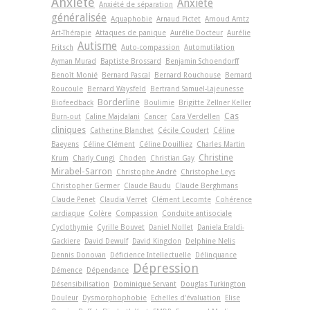
Anxiété
Anxiété
Anxiété de séparation
généralisée
Aquaphobie
Arnaud Pictet
Arnoud Arntz
Art-Thérapie
Attaques de panique
Aurélie Docteur
Aurélie
Autisme
Fritsch
Auto-compassion
Automutilation
Ayman Murad
Baptiste Brossard
Benjamin Schoendorff
Benoît Monié
Bernard Pascal
Bernard Rouchouse
Bernard
Roucoule
Bernard Waysfeld
Bertrand Samuel-Lajeunesse
Borderline
Biofeedback
Boulimie
Brigitte Zellner Keller
Cas
Burn-out
Caline Majdalani
Cancer
Cara Verdellen
cliniques
Catherine Blanchet
Cécile Coudert
Céline
Baeyens
Céline Clément
Céline Douilliez
Charles Martin
Christine
Krum
Charly Cungi
Choden
Christian Gay
Mirabel-Sarron
Christophe André
Christophe Leys
Christopher Germer
Claude Baudu
Claude Berghmans
Claude Penet
Claudia Verret
Clément Lecomte
Cohérence
cardiaque
Colère
Compassion
Conduite antisociale
Cyclothymie
Cyrille Bouvet
Daniel Nollet
Daniela Eraldi-
Gackiere
David Dewulf
David Kingdon
Delphine Nelis
Dennis Donovan
Déficience Intellectuelle
Délinquance
Dépression
Démence
Dépendance
Désensibilisation
Dominique Servant
Douglas Turkington
Douleur
Dysmorphophobie
Echelles d'évaluation
Elise