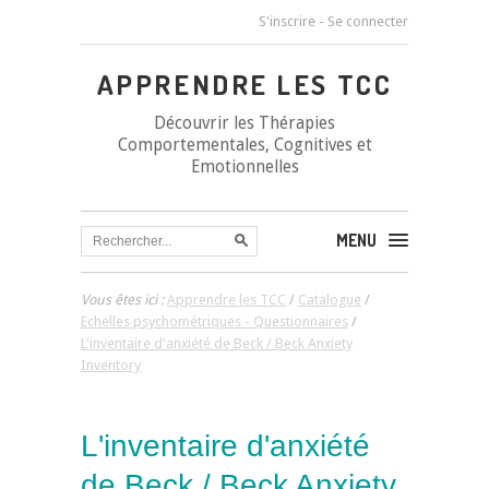
S'inscrire
-
Se connecter
APPRENDRE LES TCC
Découvrir les Thérapies
Comportementales, Cognitives et
Emotionnelles
MENU
Vous êtes ici :
Apprendre les TCC
/
Catalogue
/
Echelles psychométriques - Questionnaires
/
L'inventaire d'anxiété de Beck / Beck Anxiety
Inventory
L'inventaire d'anxiété
de Beck / Beck Anxiety