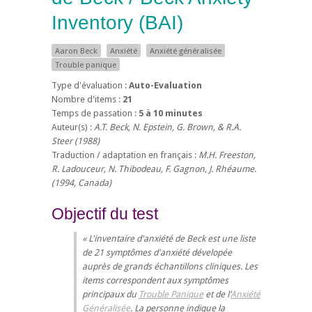
Inventory
(BAI)
Aaron Beck
Anxiété
Anxiété généralisée
Trouble panique
Type d'évaluation :
Auto-Evaluation
Nombre d'items :
21
Temps de passation :
5 à 10 minutes
Auteur(s) :
A.T. Beck, N. Epstein, G. Brown, & R.A.
Steer (1988)
Traduction / adaptation en français :
M.H. Freeston,
R. Ladouceur, N. Thibodeau, F. Gagnon, J. Rhéaume.
(1994, Canada)
Objectif du test
L'inventaire d'anxiété de Beck est une liste
de 21 symptômes d'anxiété dévelopée
auprès de grands échantillons cliniques. Les
items correspondent aux symptômes
principaux du
Trouble Panique
et de l'
Anxiété
Généralisée
. La personne indique la