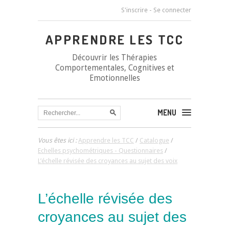
S'inscrire
-
Se connecter
APPRENDRE LES TCC
Découvrir les Thérapies
Comportementales, Cognitives et
Emotionnelles
MENU
Vous êtes ici :
Apprendre les TCC
/
Catalogue
/
Echelles psychométriques - Questionnaires
/
L’échelle révisée des croyances au sujet des voix
L’échelle révisée des
croyances au sujet des