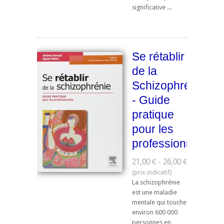
significative ...
Se rétablir
de la
Schizophrénie
- Guide
pratique
pour les
professionnels
21,00 € - 26,00 €
La schizophrénie
est une maladie
mentale qui touche
environ 600 000
personnes en