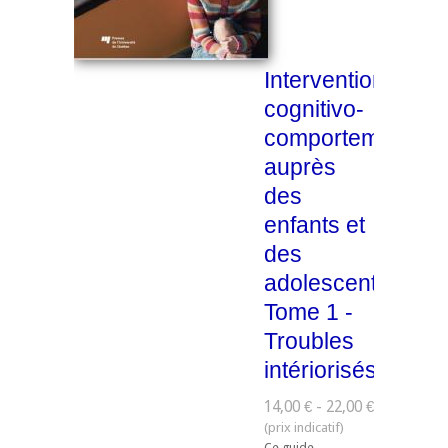
Intervention
cognitivo-
comportementale
auprès
des
enfants et
des
adolescents,
Tome 1 -
Troubles
intériorisés
14,00 € - 22,00 €
Ce guide