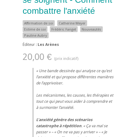
combattre l'anxiété
Affirmation de soi
Catherine Meyer
Estime de soi
Frédéric Fanget
Nouveautés
Pauline Aubry
Éditeur :
Les Arènes
20,00 €
Une bande dessinée qui analyse ce qu’est
l’anxiété et qui propose différentes manières
de l’apprivoiser.
Les mécanismes, les causes, les thérapies et
tout ce qui peut vous aider à comprendre et
à surmonter l’anxiété.
L’anxiété génère des scénarios
catastrophe à répétition
. « Ça va mal se
passer » – « On ne va pas y arriver » – « Je