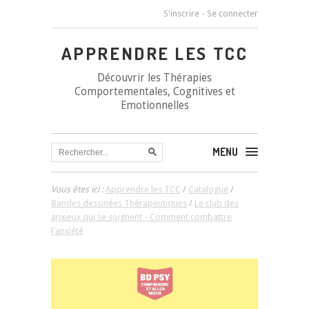
S'inscrire
-
Se connecter
APPRENDRE LES TCC
Découvrir les Thérapies
Comportementales, Cognitives et
Emotionnelles
MENU
Vous êtes ici :
Apprendre les TCC
/
Catalogue
/
Bandes dessinées Thérapeutiques
/
Le club des
anxieux qui se soignent - Comment combattre
l'anxiété