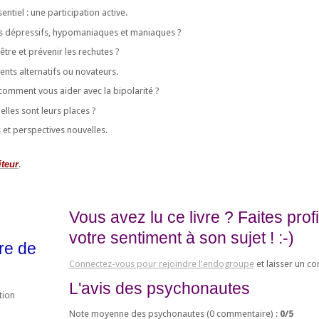
ntiel : une participation active.
s dépressifs, hypomaniaques et maniaques ?
re et prévenir les rechutes ?
ments alternatifs ou novateurs.
 comment vous aider avec la bipolarité ?
elles sont leurs places ?
et perspectives nouvelles.
iteur
.
Vous avez lu ce livre ? Faites pro
votre sentiment à son sujet ! :-)
ire de
Connectez-vous pour rejoindre l'endogroupe
et laisser un c
L'avis des psychonautes
tion
Note moyenne des psychonautes (
0
commentaire) :
0
/
5