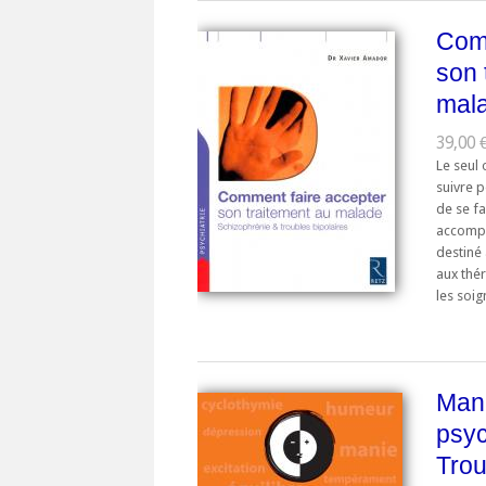
Comm
son 
mal
39,00 
Le seul
suivre 
de se fa
accompa
destiné
aux thé
les soig
Man
psyc
Trou