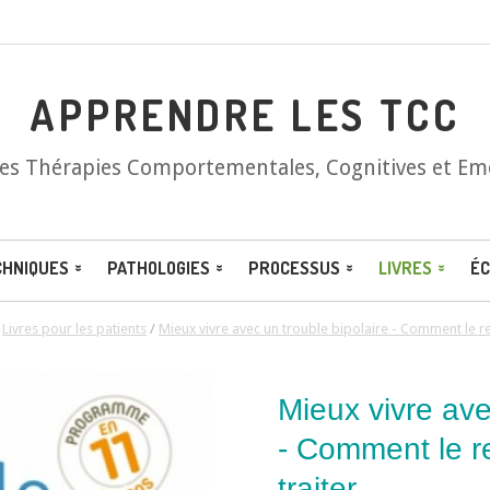
APPRENDRE LES TCC
les Thérapies Comportementales, Cognitives et Em
CHNIQUES
PATHOLOGIES
PROCESSUS
LIVRES
ÉC
/
Livres pour les patients
/
Mieux vivre avec un trouble bipolaire - Comment le rec
Mieux vivre ave
- Comment le re
traiter