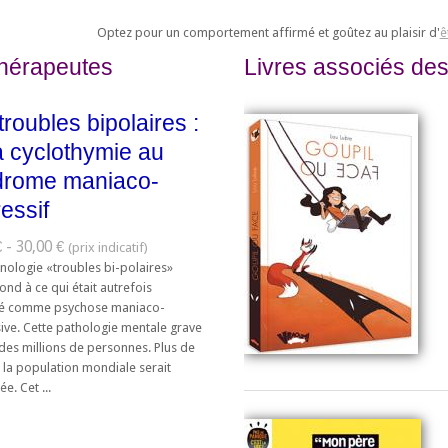
Optez pour un comportement affirmé et goûtez au plaisir d'
ê
thérapeutes
Livres associés des
troubles bipolaires :
a cyclothymie au
drome maniaco-
essif
 - 30,00 €
inologie «troubles bi-polaires»
nd à ce qui était autrefois
té comme psychose maniaco-
ive. Cette pathologie mentale grave
des millions de personnes. Plus de
 la population mondiale serait
e. Cet ...