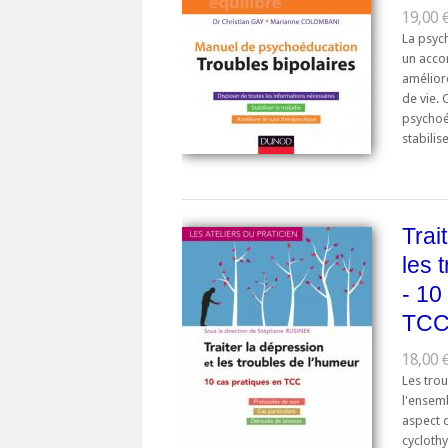
19,00 €
La psyc
un acco
améliore
de vie.
psychoé
stabilise
Trai
les 
- 10
TC
18,00 €
Les tro
l'ensem
aspect d
cyclothy