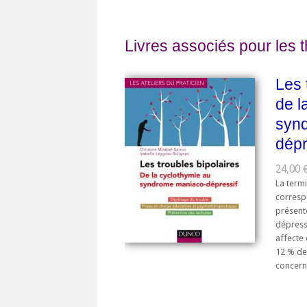
Livres associés pour les 
Les 
de l
syn
dépr
24,00 €
La term
correspo
présen
dépress
affecte 
12 % de
concerné