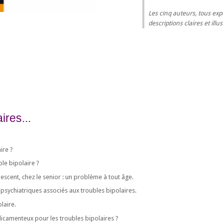
Les cinq auteurs, tous ex
descriptions claires et il
res...
ire ?
ble bipolaire ?
lescent, chez le senior : un problème à tout âge.
sychiatriques associés aux troubles bipolaires.
laire.
dicamenteux pour les troubles bipolaires ?