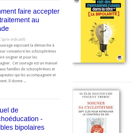
ent faire accepter
traitement au
ade
€
 ouvrage exposant la démarche à
pour convaincre les schizophrènes
ire soigner et pour les
gner. Cet ouvrage est un manuel
 aux familles de schizophrènes et
rapeutes qui les accompagnent et
nent. Il donne ...
uel de
hoéducation -
bles bipolaires