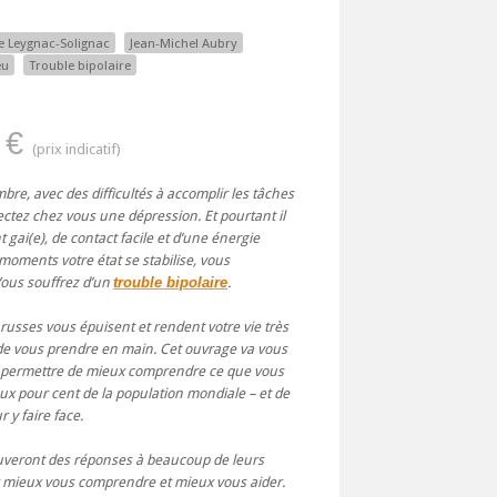
le Leygnac-Solignac
Jean-Michel Aubry
eu
Trouble bipolaire
 €
re, avec des difficultés à accomplir les tâches
tez chez vous une dépression. Et pourtant il
t gai(e), de contact facile et d’une énergie
 moments votre état se stabilise, vous
Vous souffrez d’un
trouble bipolaire
.
usses vous épuisent et rendent votre vie très
é de vous prendre en main. Cet ouvrage va vous
us permettre de mieux comprendre ce que vous
x pour cent de la population mondiale – et de
 y faire face.
rouveront des réponses à beaucoup de leurs
ur mieux vous comprendre et mieux vous aider.