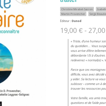
Christine Mirabel-Sarron
Isabel
Martin Provencher
Serge Beauli
Éditeur :
Dunod
19,00 € - 27,00
Triste, d’une humeur somb
du quotidien… Vous suspec
vous arrive d’être tellemen
débordante ! Et à d’autres
redevenez « normal(e) ». 
Parce que ces montagnes r
difficile, vous avez décid
y aider. Sa lecture va vo
subissez – comme un à deu
trouver les ressources pour
Votre famille, vos amis t
questions et de l’aide po