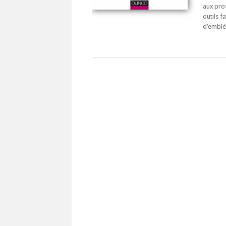
aux prof
outils f
d’emblée