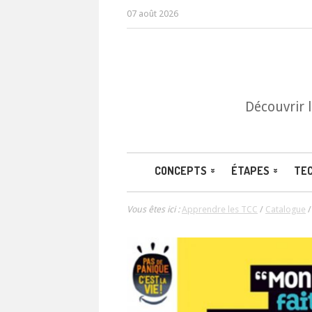
07 août 2026
Découvrir 
CONCEPTS
ÉTAPES
TE
Vous êtes ici :
Apprendre les TCC
/
Catalogue