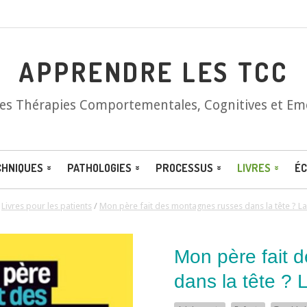
APPRENDRE LES TCC
les Thérapies Comportementales, Cognitives et Em
CHNIQUES
PATHOLOGIES
PROCESSUS
LIVRES
ÉC
/
Livres pour les patients
/
Mon père fait des montagnes russes dans la tête ? La
Mon père fait 
dans la tête ? L