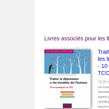
Livres associés pour les 
Trai
les 
- 10
TC
18,00 €
Les tro
l'ensem
aspect d
cyclothy
aux prof