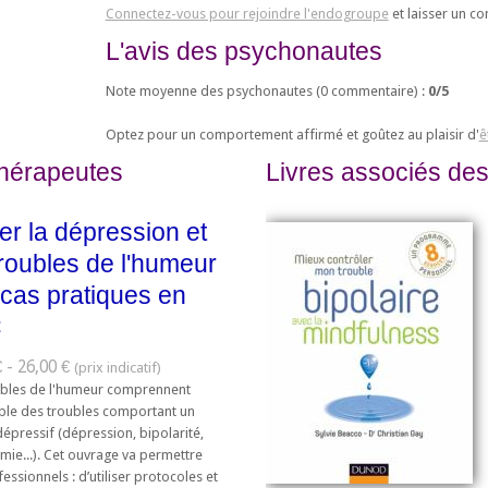
Connectez-vous pour rejoindre l'endogroupe
et laisser un c
L'avis des psychonautes
Note moyenne des psychonautes (
0
commentaire) :
0
/
5
Optez pour un comportement affirmé et goûtez au plaisir d'
ê
thérapeutes
Livres associés des
ter la dépression et
troubles de l'humeur
 cas pratiques en
C
 - 26,00 €
ubles de l'humeur comprennent
ble des troubles comportant un
épressif (dépression, bipolarité,
mie...). Cet ouvrage va permettre
essionnels : d’utiliser protocoles et