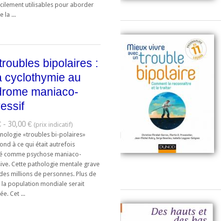
acilement utilisables pour aborder
 la ...
troubles bipolaires :
a cyclothymie au
drome maniaco-
essif
 - 30,00 €
inologie «troubles bi-polaires»
nd à ce qui était autrefois
té comme psychose maniaco-
ive. Cette pathologie mentale grave
des millions de personnes. Plus de
 la population mondiale serait
e. Cet ...