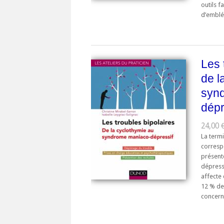
outils f
d’emblée
Les 
de l
syn
dépr
24,00 €
La term
correspo
présen
dépress
affecte 
12 % de
concerné