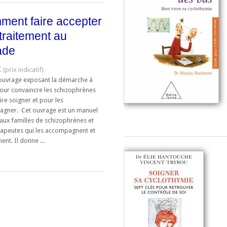
ent faire accepter
traitement au
ade
€
 ouvrage exposant la démarche à
pour convaincre les schizophrènes
ire soigner et pour les
gner. Cet ouvrage est un manuel
 aux familles de schizophrènes et
rapeutes qui les accompagnent et
nent. Il donne ...