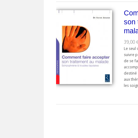
Comm
son 
mal
39,00 
Le seul
suivre 
de se fa
accompa
destiné
aux thé
les soig