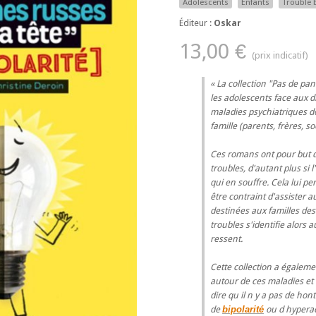
Adolescents
Enfants
Trouble 
Éditeur :
Oskar
13,00 €
La collection "Pas de pani
les adolescents face aux 
maladies psychiatriques d
famille (parents, frères, s
Ces romans ont pour but d
troubles, d'autant plus si
qui en souffre. Cela lui 
être contraint d'assister
destinées aux familles des
troubles s'identifie alors
ressent.
Cette collection a égalem
autour de ces maladies et 
dire qu il n y a pas de hon
de
bipolarité
ou d hyperact