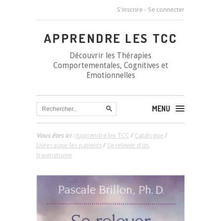
S'inscrire
-
Se connecter
APPRENDRE LES TCC
Découvrir les Thérapies
Comportementales, Cognitives et
Emotionnelles
MENU
Vous êtes ici :
Apprendre les TCC
/
Catalogue
/
Livres pour les patients
/
Se relever d'un
traumatisme