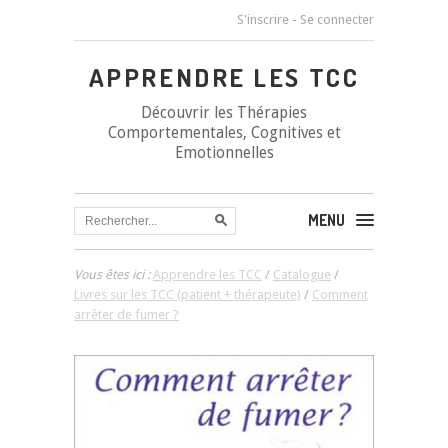
S'inscrire
-
Se connecter
APPRENDRE LES TCC
Découvrir les Thérapies
Comportementales, Cognitives et
Emotionnelles
MENU
Vous êtes ici :
Apprendre les TCC
/
Catalogue
/
Livres sur les TCC (patient + thérapeute)
/
Comment
arrêter de fumer ?