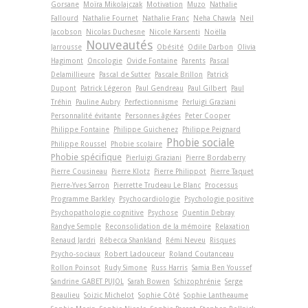
Gorsane
Moïra Mikolajczak
Motivation
Muzo
Nathalie
Fallourd
Nathalie Fournet
Nathalie Franc
Neha Chawla
Neil
Jacobson
Nicolas Duchesne
Nicole Karsenti
Noëlla
Nouveautés
Jarrousse
Obésité
Odile Darbon
Olivia
Hagimont
Oncologie
Ovide Fontaine
Parents
Pascal
Delamillieure
Pascal de Sutter
Pascale Brillon
Patrick
Dupont
Patrick Légeron
Paul Gendreau
Paul Gilbert
Paul
Tréhin
Pauline Aubry
Perfectionnisme
Perluigi Graziani
Personnalité évitante
Personnes âgées
Peter Cooper
Philippe Fontaine
Philippe Guichenez
Philippe Peignard
Phobie sociale
Philippe Roussel
Phobie scolaire
Phobie spécifique
Pierluigi Graziani
Pierre Bordaberry
Pierre Cousineau
Pierre Klotz
Pierre Philippot
Pierre Taquet
Pierre-Yves Sarron
Pierrette Trudeau Le Blanc
Processus
Programme Barkley
Psychocardiologie
Psychologie positive
Psychopathologie cognitive
Psychose
Quentin Debray
Randye Semple
Reconsolidation de la mémoire
Relaxation
Renaud Jardri
Rébecca Shankland
Rémi Neveu
Risques
Psycho-sociaux
Robert Ladouceur
Roland Coutanceau
Rollon Poinsot
Rudy Simone
Russ Harris
Samia Ben Youssef
Sandrine GABET PUJOL
Sarah Bowen
Schizophrénie
Serge
Beaulieu
Soizic Michelot
Sophie Côté
Sophie Lantheaume