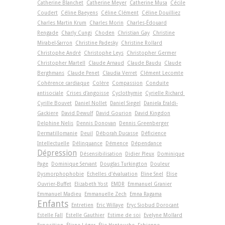
Catherine Blanchet
Catherine Meyer
Catherine Musa
Cécile
Coudert
Céline Baeyens
Céline Clément
Céline Douilliez
Charles Martin Krum
Charles Morin
Charles-Édouard
Rengade
Charly Cungi
Choden
Christian Gay
Christine
Mirabel-Sarron
Christine Padesky
Christine Rollard
Christophe André
Christophe Leys
Christopher Germer
Christopher Martell
Claude Arnaud
Claude Baudu
Claude
Berghmans
Claude Penet
Claudia Verret
Clément Lecomte
Cohérence cardiaque
Colère
Compassion
Conduite
antisociale
Crises d'angoisse
Cyclothymie
Cyrielle Richard
Cyrille Bouvet
Daniel Nollet
Daniel Siegel
Daniela Eraldi-
Gackiere
David Dewulf
David Gourion
David Kingdon
Delphine Nelis
Dennis Donovan
Dennis Greenberger
Dermatillomanie
Deuil
Déborah Ducasse
Déficience
Intellectuelle
Délinquance
Démence
Dépendance
Dépression
Désensibilisation
Didier Pleux
Dominique
Page
Dominique Servant
Douglas Turkington
Douleur
Dysmorphophobie
Echelles d'évaluation
Eline Snel
Elise
Ouvrier-Buffet
Elizabeth Yost
EMDR
Emmanuel Granier
Emmanuel Madieu
Emmanuelle Zech
Emna Ragama
Enfants
Entretien
Eric Willaye
Eryc Siobud Dorocant
Estelle Fall
Estelle Gauthier
Estime de soi
Evelyne Mollard