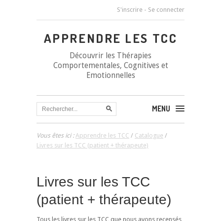
S'inscrire
-
Se connecter
APPRENDRE LES TCC
Découvrir les Thérapies
Comportementales, Cognitives et
Emotionnelles
MENU
Vous êtes ici :
Apprendre les TCC
/
Catalogue
/
Livres sur les TCC (patient + thérapeute)
Livres sur les TCC
(patient + thérapeute)
Tous les livres sur les TCC que nous avons recensés,