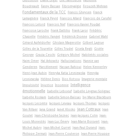
Exposition
Éliane Léger
Élie Hantouche
Fabienne
Boudreault
Fanny Bassan
Fibromyalgie
Firouzeh Mehran
Fondamentaux de la TCC
Francis Gheysen
Franck
Lamagnère
Franck Peyré
François Allard
François de Carufel
François Lelord
François Nef
François-Xavier Poudat
Françoise Laroche
Frank Dattilio
Frank Laroi
Frédéric
Chapelle
Frédéric Fanget
Frédérick Dionne
Gabriel Wahl
Gérard Apfeldorfer
Ghislain Magerotte
Gilbert Lagrue
Gilles de la Tourette
Gilles Trudel
Gisela Regli
Gisèle
George
Grazia Ceschi
Grégory Michel
Habiletés sociales
Haim Omer
Hal Arkowitz
Hallucinations
Hannie van
Genderen
Harcèlement
Hassan Rahioui
Helen Kennerley
Henri-Jean Aubin
Henryka Katia Lesniewska
Henryka
Lesniewska
Hélène Denis
Ilios Kotsou
Imagerie mentale
Intelligence
Impulsivité
Injustice
Insomnie
émotionnelle
Isabelle Leboeuf
Isabelle Leygnac-Solignac
Isabelle Roskam
Isabelle Simon-Baïssas
Ivy Marie Blackburn
Jacques Lecomte
Jacques Leveau
Jacques Thomas
Jacques
Jean Cottraux
Van Rillaer
Jana Grand
Janet Klosko
Jean
Goulet
Jean-Christophe Seznec
Jean-Jacques Colin
Jean-
Louis Monestès
Jean-Luc Émery
Jean-Marie Boisvert
Jean-
Michel Aubry
Jean-Michel Gurret
Jean-Paul Durand
Jean-
Philippe Zermati
Jean-Pierre Couteron
Jean-Pierre Houppe