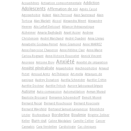
Addiction
Acouphènes
Activation comportementale
Adolescents
Affirmation de soi
Agnès Cassé
Agoraphobie
Aidant
Alain Perroud
Alain Sauteraud
Alain
Tortosa
Alan Marlatt
Alcool
Alexandra Meert
Alexandre
Heeren
Alix Lefief-Delcourt
Alliance thérapeutique
Alzheimer
Amaria Baghdadli
Anaël Assier
Andrew
Christensen
André Marchand
André Quaderi
Anna Llenas
Annabelle Godeau-Pernet
Anne Gramond
Anne MARREZ
Anne-Françoise Chaperon
Anne-Hélène Clair
Anne-Marie
Cariou-Rognant
Anne-Victoire Rousselet
Annick Vincent
Anxiété
Anorexie
Antoine Bioy
Anxiété de séparation
Anxiété généralisée
Aquaphobie
Arachnophobie
Arnaud
Pictet
Arnoud Arntz
Art-Thérapie
Art-­mella
Attaques de
panique
Audrey Donatoni
Aurélia Schneider
Aurélie Crétin
Aurélie Docteur
Aurélie Fritsch
Aurore Sabouraud-Séguin
Autisme
Auto-compassion
Automutilation
Ayman Murad
Baptiste Brossard
Benjamin Schoendorff
Benoît Monié
Bernard Pascal
Bernard Rouchouse
Bernard Roucoule
Bernard Waysfeld
Bertrand Samuel-Lajeunesse
Bénédicte
Borderline
Boulimie
Litzler
Biofeedback
Brigitte Zellner
Burn-out
Keller
Caline Majdalani
Camille Cellier
Cancer
Cannabis
Cara Verdellen
Cardiologie
Cas cliniques