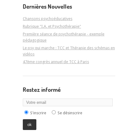
Dernières Nouvelles
Chansons psychoéducatives
Rubrique "I.A. et Psychothérapie"
Première séance de psychothérapie - exemple
pédagogique
Le psy qui marche : TCC et Thérapie des schémas en
vidéos
47ème congrès annuel de TCC à Paris
Restez informé
S'inscrire
Se désinscrire