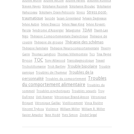
Sophie Morin
Sophie Nicole
Sophie Parent
Stephen Rollnick
Steven Hayes
Stéphane Rusinek
Stéphanie Bioulac
Stéphanie
Stress post-
Hahusseau
Stéphany Orain-Pelissolo
Stress
traumatique
Suicide
Susan Greenland
Sylvain Dagneaux
Sylvie Aubin
Sylvie Beacco
Sylvie Naar-King
Sylvie Royant-
TDAH
Parola
Syndrome d'Asperger
Tabagisme
Thanh-Lan
Ngo
Thérapie Comportementale Dialectique
Thérapie de
Thérapie des schémas
couple
Thérapie de groupe
Thérapie Familiale
Thérapie Neurocomportementale
Thierry
Garin
Thomas Langlois
Thomas Villemonteix
Tics
Tina Payne
TOC
Bryson
Tony Attwood
Transdiagnostique
Travail
Trouble bipolaire
Trichotillomanie
Trish Bartley
Trouble
Troubles de la
panique
Troubles de l'humeur
Troubles
personnalité
Troubles du comportement
du comportement alimentaire
Troubles du
sommeil
Troubles psychotiques
Troubles sexuels
Troy
DuFrene
Ueli Kramer
Véronique Brand-Arpon
Véronique
Briquet
Véronique Gaillac
Vieillissement
Vinca Rivière
Vincent Trybou
Violence
William Miller
William R. Miller
Xavier Amador
Yann Hodé
Yves Simon
Zindel Segal