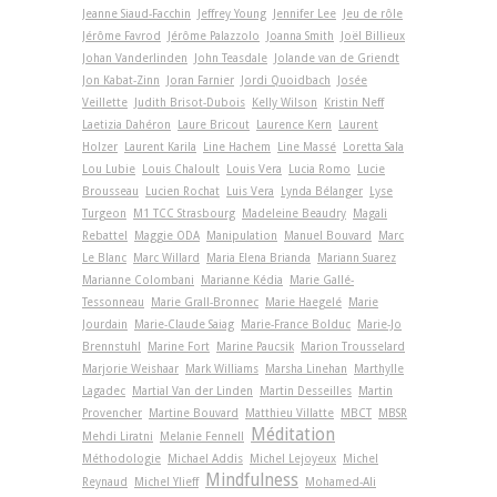
Jeanne Siaud-Facchin
Jeffrey Young
Jennifer Lee
Jeu de rôle
Jérôme Favrod
Jérôme Palazzolo
Joanna Smith
Joël Billieux
Johan Vanderlinden
John Teasdale
Jolande van de Griendt
Jon Kabat-Zinn
Joran Farnier
Jordi Quoidbach
Josée
Veillette
Judith Brisot-Dubois
Kelly Wilson
Kristin Neff
Laetizia Dahéron
Laure Bricout
Laurence Kern
Laurent
Holzer
Laurent Karila
Line Hachem
Line Massé
Loretta Sala
Lou Lubie
Louis Chaloult
Louis Vera
Lucia Romo
Lucie
Brousseau
Lucien Rochat
Luis Vera
Lynda Bélanger
Lyse
Turgeon
M1 TCC Strasbourg
Madeleine Beaudry
Magali
Rebattel
Maggie ODA
Manipulation
Manuel Bouvard
Marc
Le Blanc
Marc Willard
Maria Elena Brianda
Mariann Suarez
Marianne Colombani
Marianne Kédia
Marie Gallé-
Tessonneau
Marie Grall-Bronnec
Marie Haegelé
Marie
Jourdain
Marie-Claude Saiag
Marie-France Bolduc
Marie-Jo
Brennstuhl
Marine Fort
Marine Paucsik
Marion Trousselard
Marjorie Weishaar
Mark Williams
Marsha Linehan
Marthylle
Lagadec
Martial Van der Linden
Martin Desseilles
Martin
Provencher
Martine Bouvard
Matthieu Villatte
MBCT
MBSR
Méditation
Mehdi Liratni
Melanie Fennell
Méthodologie
Michael Addis
Michel Lejoyeux
Michel
Mindfulness
Reynaud
Michel Ylieff
Mohamed-Ali