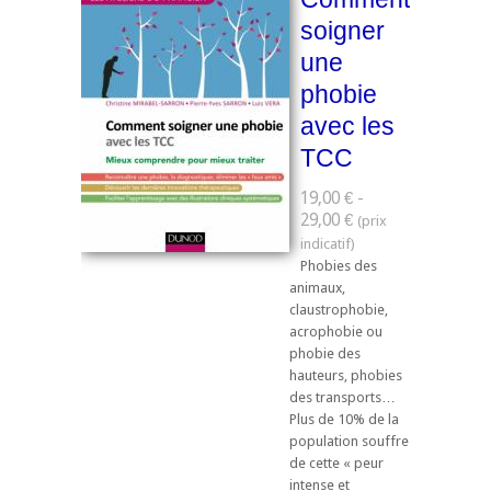
soigner
une
phobie
avec les
TCC
19,00 € -
29,00 €
Phobies des
animaux,
claustrophobie,
acrophobie ou
phobie des
hauteurs, phobies
des transports…
Plus de 10% de la
population souffre
de cette « peur
intense et