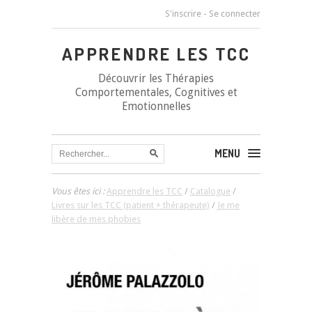
S'inscrire
-
Se connecter
APPRENDRE LES TCC
Découvrir les Thérapies
Comportementales, Cognitives et
Emotionnelles
MENU
Vous êtes ici :
Apprendre les TCC
/
Catalogue
/
Livres sur les TCC (patient + thérapeute)
/
Je me
libère de mes phobies