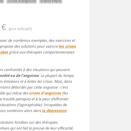
ue
Crises d'angoisse
Franck Peyré
 €
 avec de nombreux exemples, des exercices et
propose des solutions pour vaincre
les crises
hobie
grâce aux thérapies comportementales
s confrontés à des situations qui peuvent
nxiété ou de l’angoisse
. La plupart du temps,
 émotions et à éviter les crises. Mais, dans
ntons débordés par cette angoisse : c’est
able qui mène des
crises d’angoisse
(les
e trouble panique) et à la peur d’affronter
 situations (l’agoraphobie). Incapables de
nous sombrons alors dans
la dépression
.
olutions fondées sur des thérapies
ves qui ont fait la preuve de leur efficacité.