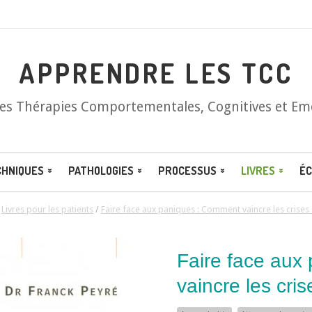
APPRENDRE LES TCC
les Thérapies Comportementales, Cognitives et Em
CHNIQUES
PATHOLOGIES
PROCESSUS
LIVRES
ÉC
/
Livres pour les patients
/
Faire face aux paniques : Comment vaincre les crises
Faire face aux
vaincre les cri