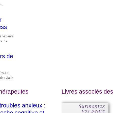
nt
r
ess
 patients
s. Ce
rs de
ies. La
ies via le
thérapeutes
Livres associés des
troubles anxieux :
oche cognitive et