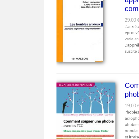
com
29,00 
L'anxiét
éprouvé
varie en
L'appré
suscite 
Com
phob
19,00 €
Phobies
acropho
phobies
populat
et irrai