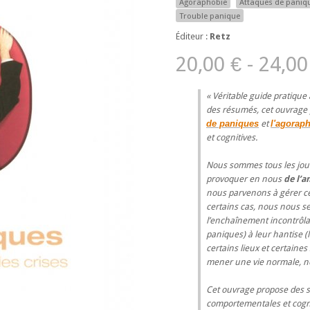
Agoraphobie
Attaques de paniq
Trouble panique
Éditeur :
Retz
20,00 € - 24,00
Véritable guide pratique
des résumés, cet ouvrage 
de paniques
et
l'agorap
et cognitives.
Nous sommes tous les jour
provoquer en nous
de l’a
nous parvenons à gérer ces
certains cas, nous nous se
l’enchaînement incontrôl
paniques) à leur hantise (l
certains lieux et certaines
mener une vie normale, 
Cet ouvrage propose des s
comportementales et cogniti