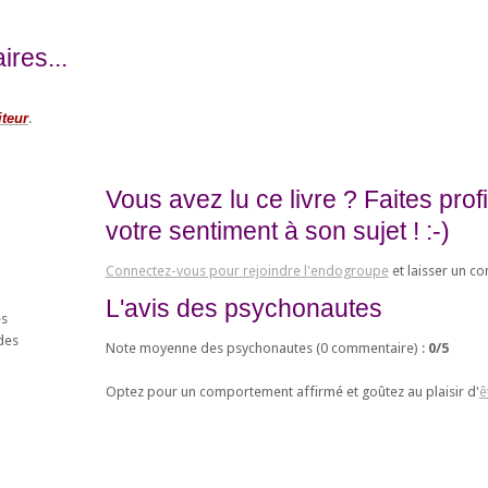
res...
iteur
.
Vous avez lu ce livre ? Faites pro
votre sentiment à son sujet ! :-)
Connectez-vous pour rejoindre l'endogroupe
et laisser un c
L'avis des psychonautes
es
des
Note moyenne des psychonautes (
0
commentaire) :
0
/
5
Optez pour un comportement affirmé et goûtez au plaisir d'
ê