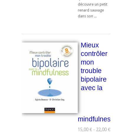
découvre un petit
renard sauvage
dans son ...
Mieux
contrôler
mon
trouble
bipolaire
avec la
mindfulness
15,00 € - 22,00 €