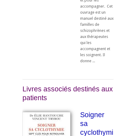
et pour les
accompagner. Cet
ouvrage est un
manuel destiné aux
familles de
schizophrènes et
aux thérapeutes
qui les
accompagnent et
les soignent. Il
donne ...
Livres associés destinés aux
patients
Soigner
sa
cyclothymie