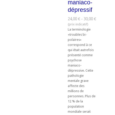
maniaco-
dépressif
24,00 € - 30,00 €
La terminologie
«troubles bi-
polaires»
correspond à ce
qui était autrefois
présenté comme
psychose
maniaco-
dépressive. Cette
pathologie
mentale grave
affecte des
millions de
personnes. Plus de
12 % de la
population
mondiale serait