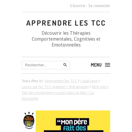
S'inscrire
-
Se connecter
APPRENDRE LES TCC
Découvrir les Thérapies
Comportementales, Cognitives et
Emotionnelles
MENU
Vous êtes ici :
Apprendre les TCC
/
Catalogue
/
Livres sur les TCC (patient + thérapeute)
/
Mon père
fait des montagnes russes dans la tête ? La
bipolarité