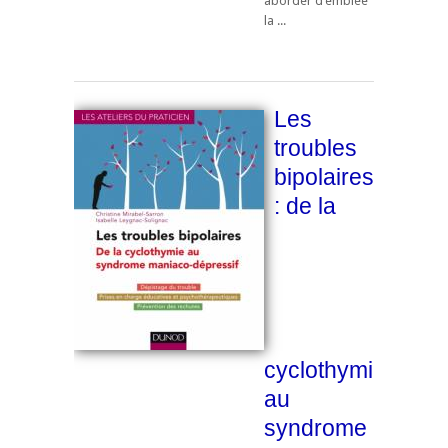
aborder d’emblée
la ...
Les
troubles
bipolaires
: de la
cyclothymie
au
syndrome