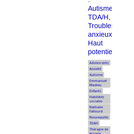
Autisme,
TDA/H,
Troubles
anxieux,
Haut
potentiel
Adolescents
Anxiété
Autisme
Emmanuel
Madieu
Enfants
Habiletés
sociales
Nathalie
Fallourd
Nouveautés
TDAH
Thérapie de
groupe