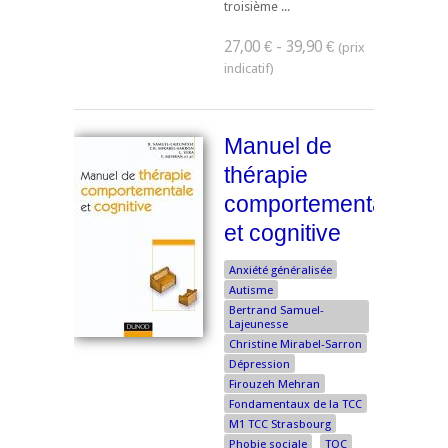
troisième ...
27,00 € - 39,90 €
Manuel de
thérapie
comportementale
et cognitive
Anxiété généralisée
Autisme
Bertrand Samuel-
Lajeunesse
Christine Mirabel-Sarron
Dépression
Firouzeh Mehran
Fondamentaux de la TCC
M1 TCC Strasbourg
Phobie sociale
TOC