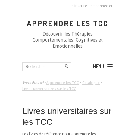
S'inscrire
-
Se connecter
APPRENDRE LES TCC
Découvrir les Thérapies
Comportementales, Cognitives et
Emotionnelles
MENU
Vous êtes ici :
Apprendre les TCC
/
Catalogue
/
Livres universitaires sur les TCC
Livres universitaires sur
les TCC
Les livres de référence pour apprendre les