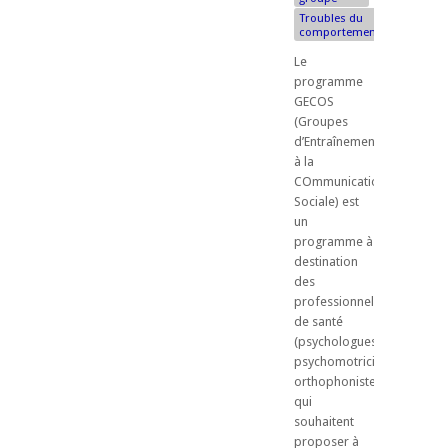
Troubles du
comportement
Le
programme
GECOS
(Groupes
d’Entraînement
à la
COmmunication
Sociale) est
un
programme à
destination
des
professionnels
de santé
(psychologues,
psychomotriciens,
orthophonistes...)
qui
souhaitent
proposer à