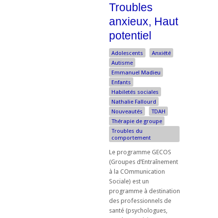
Troubles
anxieux, Haut
potentiel
Adolescents
Anxiété
Autisme
Emmanuel Madieu
Enfants
Habiletés sociales
Nathalie Fallourd
Nouveautés
TDAH
Thérapie de groupe
Troubles du
comportement
Le programme GECOS
(Groupes d’Entraînement
à la COmmunication
Sociale) est un
programme à destination
des professionnels de
santé (psychologues,