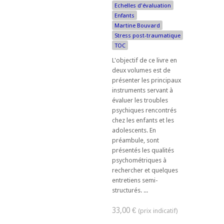
Echelles d'évaluation
Enfants
Martine Bouvard
Stress post-traumatique
TOC
L'objectif de ce livre en
deux volumes est de
présenter les principaux
instruments servant à
évaluer les troubles
psychiques rencontrés
chez les enfants et les
adolescents. En
préambule, sont
présentés les qualités
psychométriques à
rechercher et quelques
entretiens semi-
structurés. ...
33,00 €