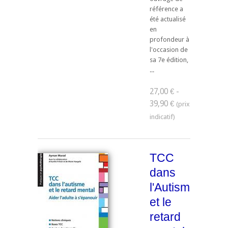
référence a
été actualisé
en
profondeur à
l'occasion de
sa 7e édition,
...
27,00 € -
39,90 €
TCC
dans
l'Autisme
et le
retard