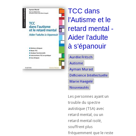
TCC dans
l'Autisme et le
retard mental -
Aider l'adulte
à s'épanouir
Aurélie Fritsch
Autisme
Ayman Murad
Déficience Intellectuelle
Marie Haegelé
Nouveautés
Les personnes ayant un
trouble du spectre
autistique (TSA) avec
retard mental, ou un
retard mental isolé,
souffrent plus
fréquemment que le reste