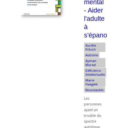
mental
- Aider
l'adulte
à
s'épanouir
Aurélie
Fritsch
Autisme
Ayman
Murad
Déficience
Intellectuelle
Marie
Haegelé
Nouveautés
Les
personnes
ayant un
trouble du
spectre
autistique