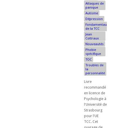
Attaques de
panique
Autisme
Dépression
Fondamentaux
de la TCC
Jean
Cottraux
Nouveautés
Phobie
spécifique
TOC
Troubles de
la
personnalité
Livre
recommandé
en licence de
Psychologie à
l'Université de
Strasbourg
pour l'UE
TCC. ​Cet
ouvrage de