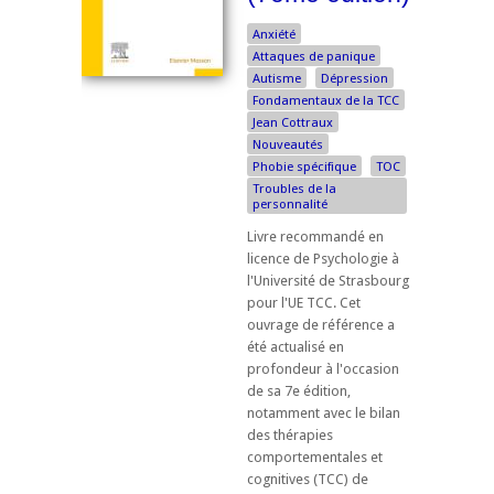
Anxiété
Attaques de panique
Autisme
Dépression
Fondamentaux de la TCC
Jean Cottraux
Nouveautés
Phobie spécifique
TOC
Troubles de la
personnalité
Livre recommandé en
licence de Psychologie à
l'Université de Strasbourg
pour l'UE TCC. ​Cet
ouvrage de référence a
été actualisé en
profondeur à l'occasion
de sa 7e édition,
notamment avec le bilan
des thérapies
comportementales et
cognitives (TCC) de