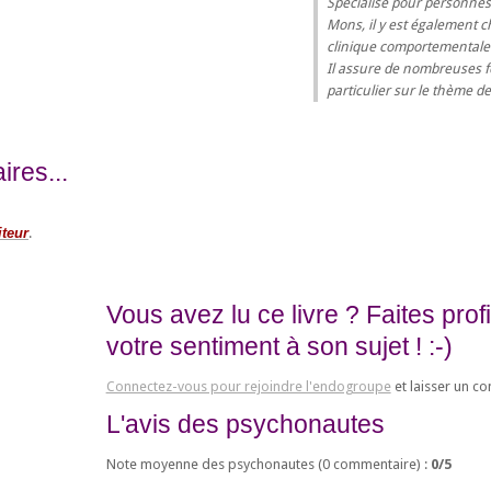
Spécialisé pour personnes 
Mons, il y est également 
clinique comportementale
Il assure de nombreuses f
particulier sur le thème 
res...
iteur
.
Vous avez lu ce livre ? Faites pro
votre sentiment à son sujet ! :-)
Connectez-vous pour rejoindre l'endogroupe
et laisser un c
L'avis des psychonautes
Note moyenne des psychonautes (
0
commentaire) :
0
/
5