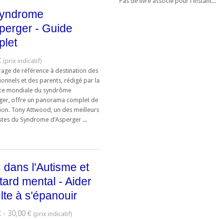
Pas de livre associé pour l'instant...
syndrome
perger - Guide
plet
€
rage de référence à destination des
onnels et des parents, rédigé par la
ce mondiale du syndrôme
ger, offre un panorama complet de
tion. Tony Attwood, un des meilleurs
stes du Syndrome d'Asperger ...
dans l'Autisme et
etard mental - Aider
ulte à s'épanouir
 - 30,00 €