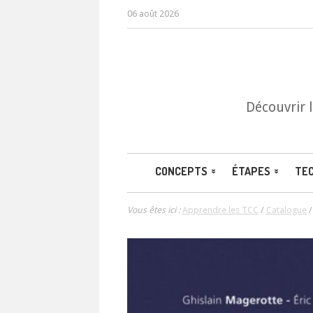
06 août 2026
Découvrir 
CONCEPTS
ÉTAPES
TE
Vous êtes ici :
Apprendre les TCC
/
Catalogue