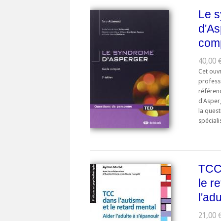
Le 
d'As
com
40,00 
Cet ouv
professi
référen
d'Asper
la ques
spéciali
TCC 
le r
l'ad
21,00 €