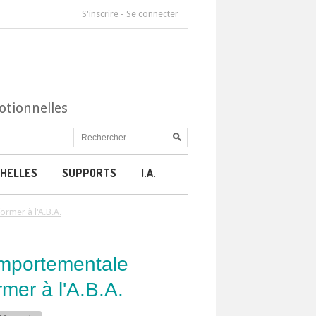
S'inscrire
-
Se connecter
otionnelles
HELLES
SUPPORTS
I.A.
ormer à l'A.B.A.
omportementale
rmer à l'A.B.A.