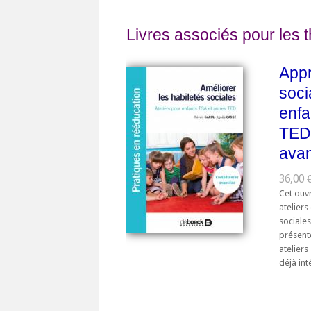
Livres associés pour les 
Appr
soci
enfa
TED
ava
36,00 
Cet ouv
ateliers
sociale
présent
ateliers
déjà int