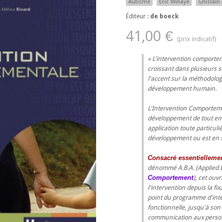
Autisme
Eric Willaye
Ghislain
Éditeur :
de boeck
41,00 €
L'intervention comporteme
croissant dans plusieurs 
l'accent sur la méthodolo
développement humain.
L'Intervention Comportemen
développement de tout enf
application toute particuli
développement ou est en s
Consacré essentielleme
dénommé A.B.A. (Applied 
Comportement
), cet ouv
l'intervention depuis la fix
point du programme d'int
fonctionnelle, jusqu'à son 
communication aux perso