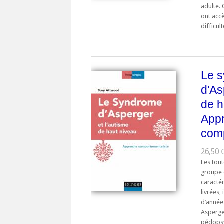
adulte.
ont acc
difficulté
Le 
d'As
de h
App
comp
26,50 
Les tou
groupe 
caractér
livrées,
d’année
Asperger
pédopsyc