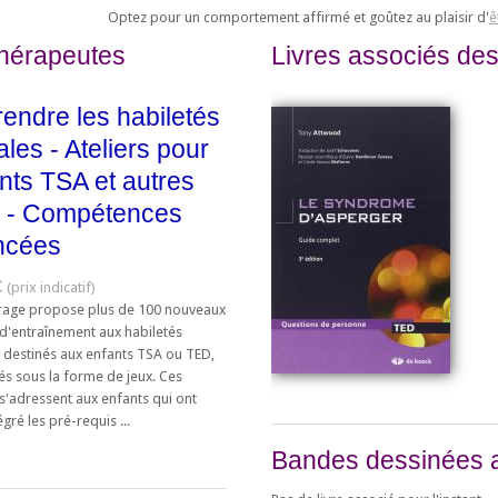
Optez pour un comportement affirmé et goûtez au plaisir d'
ê
thérapeutes
Livres associés des
endre les habiletés
ales - Ateliers pour
nts TSA et autres
 - Compétences
ncées
€
rage propose plus de 100 nouveaux
 d'entraînement aux habiletés
s destinés aux enfants TSA ou TED,
és sous la forme de jeux. Ces
 s'adressent aux enfants qui ont
égré les pré-requis ...
Bandes dessinées 