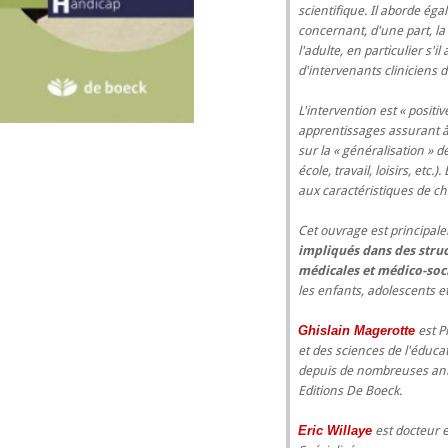
scientifique. Il aborde ég
concernant, d'une part, la s
l'adulte, en particulier s'il
d'intervenants cliniciens d
L'intervention est « positiv
apprentissages assurant à 
sur la « généralisation » d
école, travail, loisirs, etc.
aux caractéristiques de c
Cet ouvrage est principa
impliqués dans des struct
médicales et médico-soc
les enfants, adolescents 
Ghislain Magerotte
est P
et des sciences de l'éducat
depuis de nombreuses ann
Editions De Boeck.
Eric Willaye
est docteur en