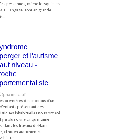
 Ces personnes, même lorsqu'elles
ès au langage, sont en grande
 ...
syndrome
perger et l'autisme
aut niveau -
roche
ortementaliste
€
tes premières descriptions d’un
d’enfants présentant des
istiques inhabituelles nous ont été
 il y a plus d’une cinquantaine
s, dans les travaux de Hans
, clinicien autrichien et
hiatre. ...