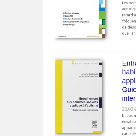
Les per
autistiq
retard m
fréquem
de déso
que l'an
Entr
habi
appl
Guid
inte
20,00 €
L'autism
envahis
apparais
caractèr