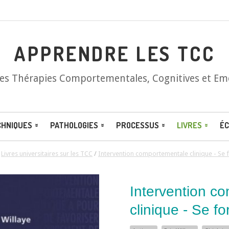
APPRENDRE LES TCC
les Thérapies Comportementales, Cognitives et Em
CHNIQUES
PATHOLOGIES
PROCESSUS
LIVRES
ÉC
/
Livres universitaires sur les TCC
/
Intervention comportementale clinique - Se f
Intervention c
clinique - Se fo