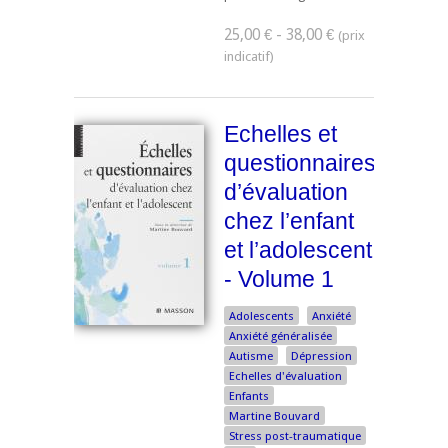
25,00 € - 38,00 €
Echelles et
questionnaires
d’évaluation
chez l’enfant
et l’adolescent
- Volume 1
Adolescents
Anxiété
Anxiété généralisée
Autisme
Dépression
Echelles d'évaluation
Enfants
Martine Bouvard
Stress post-traumatique