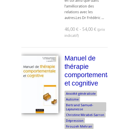
en soi ainsi que dans
l’amélioration des
relations avec les
autres.Les Dr Frédéric ...
46,00 € - 54,00 €
Manuel de
thérapie
comportementale
et cognitive
Anxiété généralisée
Autisme
Bertrand Samuel-
Lajeunesse
Christine Mirabel-Sarron
Dépression
Firouzeh Mehran