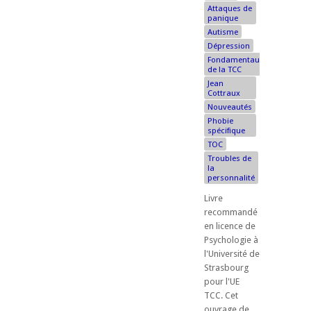
Attaques de
panique
Autisme
Dépression
Fondamentaux
de la TCC
Jean
Cottraux
Nouveautés
Phobie
spécifique
TOC
Troubles de
la
personnalité
Livre
recommandé
en licence de
Psychologie à
l'Université de
Strasbourg
pour l'UE
TCC. ​Cet
ouvrage de