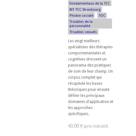
Fondamentaux de la TCC
M1 TCC Strasbourg
Phobie sociale
TOC
Troubles de la
personnalité
Troubles sexuels
Les vingt meilleurs
spécialistes des thérapies
comportementales et
cognitives dressent un
panorama des pratiques
de soin de leur champ. Un
corpus complet qui
récapitule les bases
théoriques pour ensuite
définir les principaux
domaines d'application et
les approches
spécifiques.
43,00 €