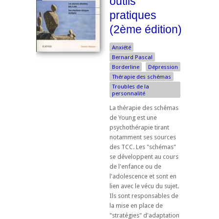
outils
pratiques
(2ème édition)
Anxiété
Bernard Pascal
Borderline
Dépression
Thérapie des schémas
Troubles de la
personnalité
La thérapie des schémas
de Young est une
psychothérapie tirant
notamment ses sources
des TCC. Les "schémas"
se développent au cours
de l'enfance ou de
l'adolescence et sont en
lien avec le vécu du sujet.
Ils sont responsables de
la mise en place de
"stratégies" d'adaptation