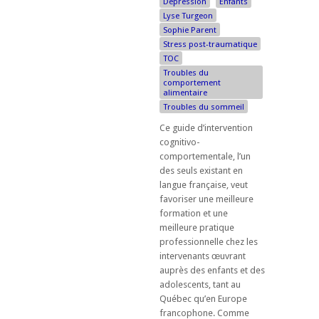
Dépression
Enfants
Lyse Turgeon
Sophie Parent
Stress post-traumatique
TOC
Troubles du
comportement
alimentaire
Troubles du sommeil
Ce guide d’intervention
cognitivo-
comportementale, l’un
des seuls existant en
langue française, veut
favoriser une meilleure
formation et une
meilleure pratique
professionnelle chez les
intervenants œuvrant
auprès des enfants et des
adolescents, tant au
Québec qu’en Europe
francophone. Comme