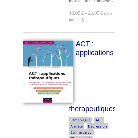
mise au point complète ...
18,00 € - 25,00 €
ACT :
applications
thérapeutiques
3ème vague
ACT.
Anxiété
Dépression
Estime de soi