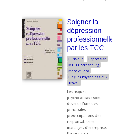
Soigner la
dépression
professionnelle
par les TCC
Burn-out
Dépression
M1 TCC Strasbourg
Marc Willard
Risques Psycho-sociaux
Travail
Les risques
psychosociaux sont
devenus l'une des
principales
préoccupations des
responsables et
managers d'entreprise.
Parmi ceux-ci, la