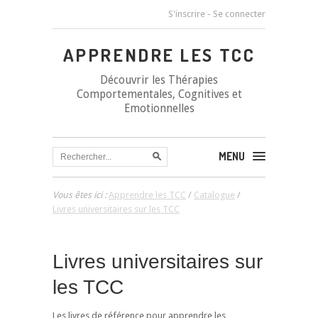
S'inscrire
-
Se connecter
APPRENDRE LES TCC
Découvrir les Thérapies
Comportementales, Cognitives et
Emotionnelles
MENU
Vous êtes ici :
Apprendre les TCC
/
Catalogue
/
Livres universitaires sur les TCC
Livres universitaires sur
les TCC
Les livres de référence pour apprendre les