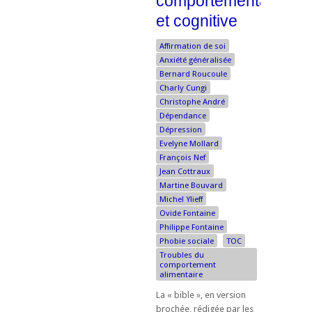
comportementale
et cognitive
Affirmation de soi
Anxiété généralisée
Bernard Roucoule
Charly Cungi
Christophe André
Dépendance
Dépression
Evelyne Mollard
François Nef
Jean Cottraux
Martine Bouvard
Michel Ylieff
Ovide Fontaine
Philippe Fontaine
Phobie sociale
TOC
Troubles du
comportement
alimentaire
La « bible », en version
brochée, rédigée par les