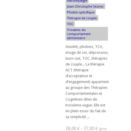
Fibromyalgie
Jean-Christophe Seznec
Phobie spécifique
Thérapie de couple
TOC
Troubles du
comportement
alimentaire
Anxiété, phobies, TCA,
image de soi, dépression,
burn-out, TOC, thérapies
de couple... La thérapie
ACT (thérapie
d’acceptation et
d’engagement) appartient
au groupe des Thérapies
Comportementales et
Cognitives dites de
troisième vague. Elle est
en plein essor du fait de
sa simplicité ...
28,00 € - 37,00 €