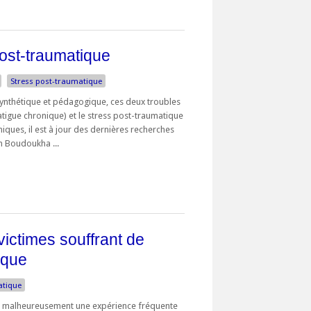
post-traumatique
Stress post-traumatique
ynthétique et pédagogique, ces deux troubles
atigue chronique) et le stress post-traumatique
niques, il est à jour des dernières recherches
m Boudoukha ...
ictimes souffrant de
ique
atique
t malheureusement une expérience fréquente