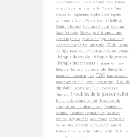
Robert Ladouceur
Roland Coutanceau
Rollon
Poinsot
Russ Harris
Samia Ben Youssef
Sarah
Bowen
Schizophrénie
Sophie Côté
Sophie
Lantheaume
Sophie Parent
Stephen Rollnick
Stéphane Rusinek
Stéphanie Bioulac
Stéphany
Stress post-traumatique
Orain-Pelissolo
Sylvain Dagneaux
Sylvie Aubin
Sylvie Naar-King
TDAH
Syndrome d'Asperger
Tabagisme
Thanh-
Lan Ngo
Thérapie Comportementale Dialectique
Thérapie de couple
Thérapie de groupe
Thérapie des schémas
Thérapie Familiale
Thérapie Neurocomportementale
Thierry Garin
TOC
Thomas Villemonteix
Tics
Tony Attwood
Trouble
Transdiagnostique
Travail
Trish Bartley
bipolaire
Trouble panique
Troubles de
Troubles de la personnalité
l'humeur
Troubles du
Troubles du comportement
comportement alimentaire
Troubles du
sommeil
Troubles psychotiques
Troubles
sexuels
Troy DuFrene
Ueli Kramer
Véronique
Gaillac
Vieillissement
Vinca Rivière
Vincent
Trybou
Violence
William Miller
William R. Miller