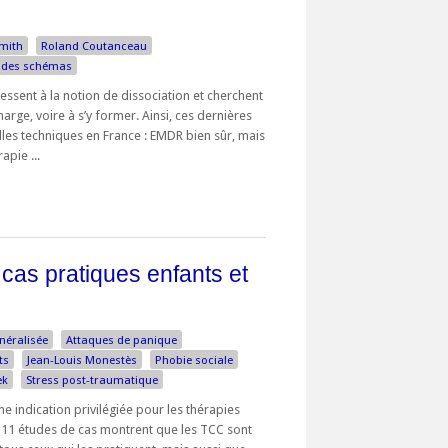
mith
Roland Coutanceau
 des schémas
ssent à la notion de dissociation et cherchent
arge, voire à s’y former. Ainsi, ces dernières
lles techniques en France : EMDR bien sûr, mais
apie ...
1 cas pratiques enfants et
néralisée
Attaques de panique
ts
Jean-Louis Monestès
Phobie sociale
ek
Stress post-traumatique
ne indication privilégiée pour les thérapies
 11 études de cas montrent que les TCC sont