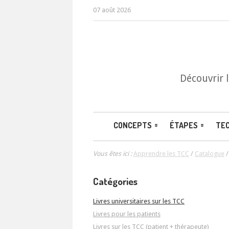
07 août 2026
Découvrir 
CONCEPTS
ÉTAPES
TE
Vous êtes ici :
Apprendre les TCC
/
Catalogue
Catégories
Livres universitaires sur les TCC
Livres pour les patients
Livres sur les TCC (patient + thérapeute)