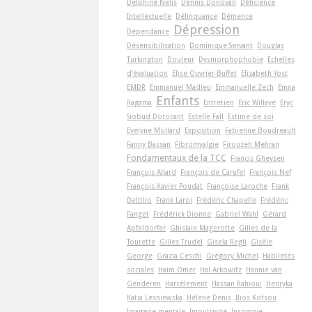
Delphine Nelis
Dennis Donovan
Déficience
Intellectuelle
Délinquance
Démence
Dépression
Dépendance
Désensibilisation
Dominique Servant
Douglas
Turkington
Douleur
Dysmorphophobie
Echelles
d'évaluation
Elise Ouvrier-Buffet
Elizabeth Yost
EMDR
Emmanuel Madieu
Emmanuelle Zech
Emna
Enfants
Ragama
Entretien
Eric Willaye
Eryc
Siobud Dorocant
Estelle Fall
Estime de soi
Evelyne Mollard
Exposition
Fabienne Boudreault
Fanny Bassan
Fibromyalgie
Firouzeh Mehran
Fondamentaux de la TCC
Francis Gheysen
François Allard
François de Carufel
François Nef
François-Xavier Poudat
Françoise Laroche
Frank
Dattilio
Frank Laroi
Frédéric Chapelle
Frédéric
Fanget
Frédérick Dionne
Gabriel Wahl
Gérard
Apfeldorfer
Ghislain Magerotte
Gilles de la
Tourette
Gilles Trudel
Gisela Regli
Gisèle
George
Grazia Ceschi
Grégory Michel
Habiletés
sociales
Haim Omer
Hal Arkowitz
Hannie van
Genderen
Harcèlement
Hassan Rahioui
Henryka
Katia Lesniewska
Hélène Denis
Ilios Kotsou
Imagerie mentale
Impulsivité
Insomnie