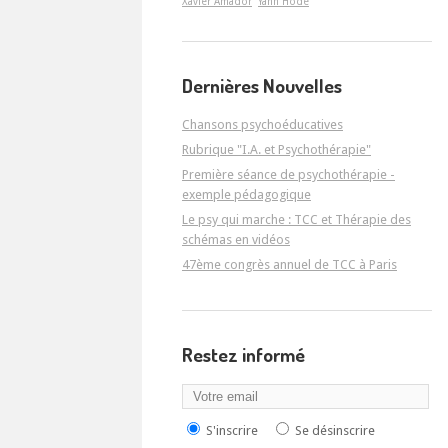
Xavier Amador
Yann Hodé
Dernières Nouvelles
Chansons psychoéducatives
Rubrique "I.A. et Psychothérapie"
Première séance de psychothérapie -
exemple pédagogique
Le psy qui marche : TCC et Thérapie des
schémas en vidéos
47ème congrès annuel de TCC à Paris
Restez informé
S'inscrire
Se désinscrire