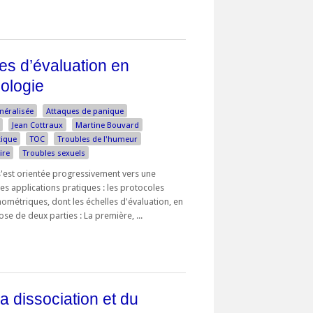
les d’évaluation en
hologie
néralisée
Attaques de panique
Jean Cottraux
Martine Bouvard
tique
TOC
Troubles de l'humeur
ire
Troubles sexuels
'est orientée progressivement vers une
es applications pratiques : les protocoles
métriques, dont les échelles d'évaluation, en
se de deux parties : La première, ...
a dissociation et du