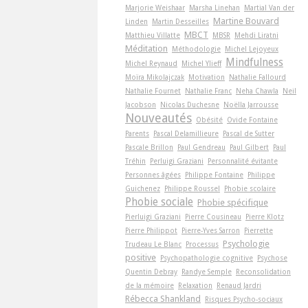
Marjorie Weishaar
Marsha Linehan
Martial Van der
Martine Bouvard
Linden
Martin Desseilles
MBCT
Matthieu Villatte
MBSR
Mehdi Liratni
Méditation
Méthodologie
Michel Lejoyeux
Mindfulness
Michel Reynaud
Michel Ylieff
Moïra Mikolajczak
Motivation
Nathalie Fallourd
Nathalie Fournet
Nathalie Franc
Neha Chawla
Neil
Jacobson
Nicolas Duchesne
Noëlla Jarrousse
Nouveautés
Obésité
Ovide Fontaine
Parents
Pascal Delamillieure
Pascal de Sutter
Pascale Brillon
Paul Gendreau
Paul Gilbert
Paul
Tréhin
Perluigi Graziani
Personnalité évitante
Personnes âgées
Philippe Fontaine
Philippe
Guichenez
Philippe Roussel
Phobie scolaire
Phobie sociale
Phobie spécifique
Pierluigi Graziani
Pierre Cousineau
Pierre Klotz
Pierre Philippot
Pierre-Yves Sarron
Pierrette
Psychologie
Trudeau Le Blanc
Processus
positive
Psychopathologie cognitive
Psychose
Quentin Debray
Randye Semple
Reconsolidation
de la mémoire
Relaxation
Renaud Jardri
Rébecca Shankland
Risques Psycho-sociaux