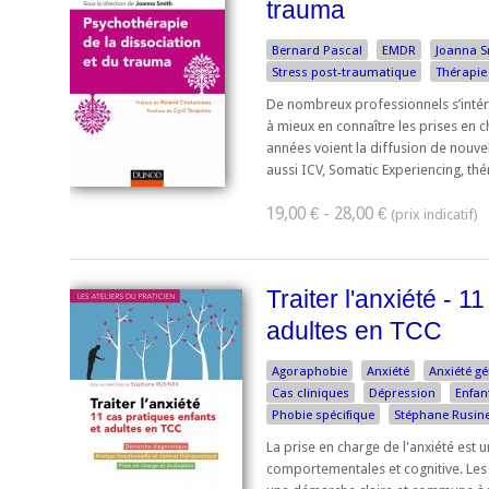
trauma
Bernard Pascal
EMDR
Joanna S
Stress post-traumatique
Thérapie
De nombreux professionnels s’intére
à mieux en connaître les prises en ch
années voient la diffusion de nouve
aussi ICV, Somatic Experiencing, thér
19,00 € - 28,00 €
Traiter l'anxiété - 1
adultes en TCC
Agoraphobie
Anxiété
Anxiété gé
Cas cliniques
Dépression
Enfan
Phobie spécifique
Stéphane Rusin
La prise en charge de l'anxiété est u
comportementales et cognitive. Les