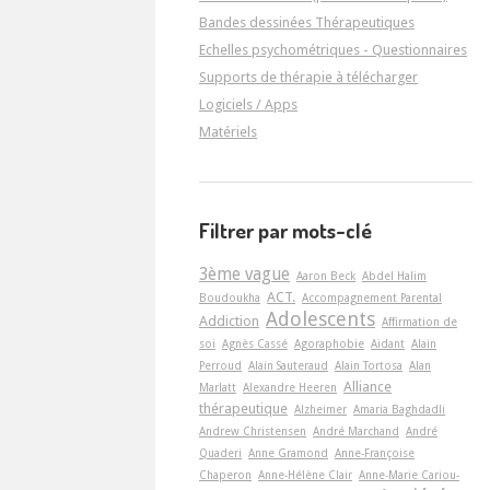
Bandes dessinées Thérapeutiques
Echelles psychométriques - Questionnaires
Supports de thérapie à télécharger
Logiciels / Apps
Matériels
Filtrer par mots-clé
3ème vague
Aaron Beck
Abdel Halim
ACT.
Boudoukha
Accompagnement Parental
Adolescents
Addiction
Affirmation de
soi
Agnès Cassé
Agoraphobie
Aidant
Alain
Perroud
Alain Sauteraud
Alain Tortosa
Alan
Alliance
Marlatt
Alexandre Heeren
thérapeutique
Alzheimer
Amaria Baghdadli
Andrew Christensen
André Marchand
André
Quaderi
Anne Gramond
Anne-Françoise
Chaperon
Anne-Hélène Clair
Anne-Marie Cariou-