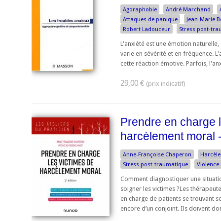
Agoraphobie
André Marchand
Attaques de panique
Jean-Marie B
Robert Ladouceur
Stress post-tr
L'anxiété est une émotion naturelle
varie en sévérité et en fréquence. 
cette réaction émotive. Parfois, l'anx
29,00 €
Prendre en charge l
harcèlement moral -
Anne-Françoise Chaperon
Harcèl
Stress post-traumatique
Violence
Comment diagnostiquer une situati
soigner les victimes ?Les thérapeut
en charge de patients se trouvant so
encore d’un conjoint. Ils doivent don