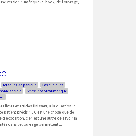
d'une version numérique (e-book) de l'ouvrage,
CC
Attaques de panique
Cas cliniques
hobie sociale
Stress post-traumatique
ire
ivres et articles finissent, à la question : '
 patient précis ? '. C'est une chose que de
d'exposition, c'en est une autre de savoir la
ntés dans cet ouvrage permettent ...