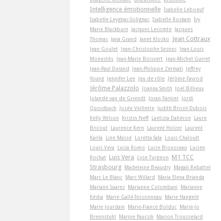
Intelligence émotionnelle
Isabelle Leboeuf
Isabelle Leygnac-Solignac
Isabelle Roskam
Ivy
Marie Blackburn
Jacques Lecomte
Jacques
Jean Cottraux
Thomas
Jana Grand
Janet Klosko
Jean Goulet
Jean-Christophe Seznec
Jean-Louis
Monestès
Jean-Marie Boisvert
Jean-Michel Gurret
Jean-Paul Durand
Jean-Philippe Zermati
Jeffrey
Young
Jennifer Lee
Jeu de rôle
Jérôme Favrod
Jérôme Palazzolo
Joanna Smith
Joël Billieux
Jolande van de Griendt
Joran Farnier
Jordi
Quoidbach
Josée Veillette
Judith Brisot-Dubois
Kelly Wilson
Kristin Neff
Laetizia Dahéron
Laure
Bricout
Laurence Kern
Laurent Holzer
Laurent
Karila
Line Massé
Loretta Sala
Louis Chaloult
Louis Vera
Lucia Romo
Lucie Brousseau
Lucien
Luis Vera
M1 TCC
Rochat
Lyse Turgeon
Strasbourg
Madeleine Beaudry
Magali Rebattel
Marc Le Blanc
Marc Willard
Maria Elena Brianda
Mariann Suarez
Marianne Colombani
Marianne
Kédia
Marie Gallé-Tessonneau
Marie Haegelé
Marie Jourdain
Marie-France Bolduc
Marie-Jo
Brennstuhl
Marine Paucsik
Marion Trousselard