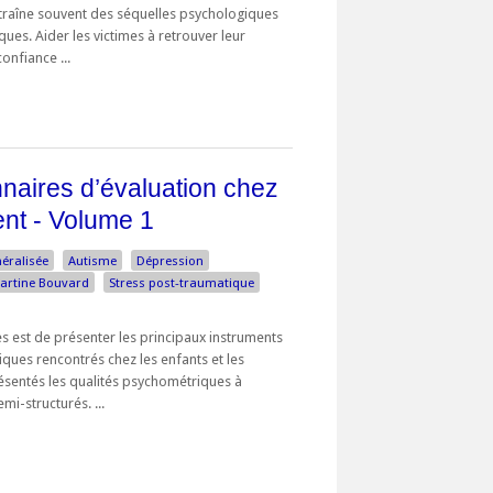
traîne souvent des séquelles psychologiques
ques. Aider les victimes à retrouver leur
onfiance ...
nnaires d’évaluation chez
cent - Volume 1
néralisée
Autisme
Dépression
artine Bouvard
Stress post-traumatique
es est de présenter les principaux instruments
iques rencontrés chez les enfants et les
ésentés les qualités psychométriques à
mi-structurés. ...