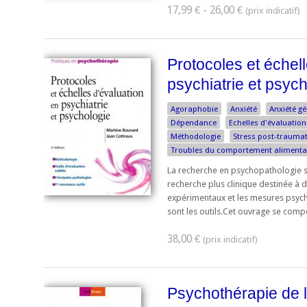
17,99 € - 26,00 €
Protocoles et échel
psychiatrie et psyc
Agoraphobie
Anxiété
Anxiété gé
Dépendance
Echelles d'évaluation
Méthodologie
Stress post-trauma
Troubles du comportement alimenta
La recherche en psychopathologie s
recherche plus clinique destinée à d
expérimentaux et les mesures psycho
sont les outils.Cet ouvrage se compo
38,00 €
Psychothérapie de l