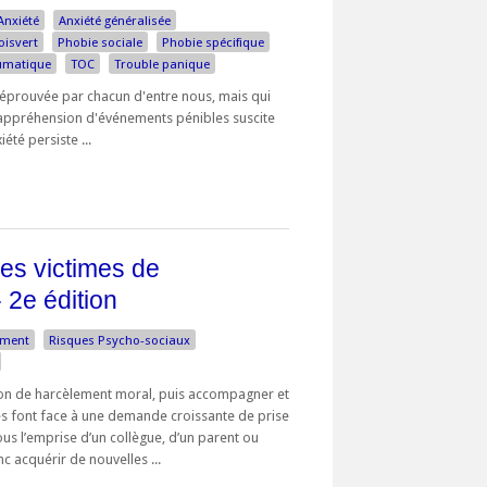
Anxiété
Anxiété généralisée
oisvert
Phobie sociale
Phobie spécifique
aumatique
TOC
Trouble panique
, éprouvée par chacun d'entre nous, mais qui
L'appréhension d'événements pénibles suscite
iété persiste ...
es victimes de
 2e édition
ement
Risques Psycho-sociaux
on de harcèlement moral, puis accompagner et
es font face à une demande croissante de prise
us l’emprise d’un collègue, d’un parent ou
c acquérir de nouvelles ...