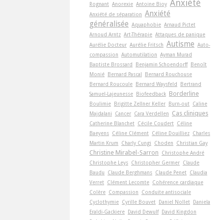
Anxiété
Rognant
Anorexie
Antoine Bioy
Anxiété
Anxiété de séparation
généralisée
Aquaphobie
Arnaud Pictet
Arnoud Arntz
Art-Thérapie
Attaques de panique
Autisme
Aurélie Docteur
Aurélie Fritsch
Auto-
compassion
Automutilation
Ayman Murad
Baptiste Brossard
Benjamin Schoendorff
Benoît
Monié
Bernard Pascal
Bernard Rouchouse
Bernard Roucoule
Bernard Waysfeld
Bertrand
Borderline
Samuel-Lajeunesse
Biofeedback
Boulimie
Brigitte Zellner Keller
Burn-out
Caline
Cas cliniques
Majdalani
Cancer
Cara Verdellen
Catherine Blanchet
Cécile Coudert
Céline
Baeyens
Céline Clément
Céline Douilliez
Charles
Martin Krum
Charly Cungi
Choden
Christian Gay
Christine Mirabel-Sarron
Christophe André
Christophe Leys
Christopher Germer
Claude
Baudu
Claude Berghmans
Claude Penet
Claudia
Verret
Clément Lecomte
Cohérence cardiaque
Colère
Compassion
Conduite antisociale
Cyclothymie
Cyrille Bouvet
Daniel Nollet
Daniela
Eraldi-Gackiere
David Dewulf
David Kingdon