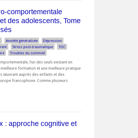
ivo-comportementale
 et des adolescents, Tome
isés
n
Anxiété généralisée
Dépression
rent
Stress post-traumatique
TOC
ire
Troubles du sommeil
omportementale, l’un des seuls existant en
e meilleure formation et une meilleure pratique
ts œuvrant auprès des enfants et des
 Europe francophone. Comme plusieurs
x : approche cognitive et