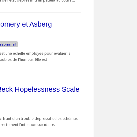
 de l'état dépressif d'un patient au cours ...
gomery et Asberg
u sommeil
st une échelle employée pour évaluer la
oubles de l'humeur. Elle est
 Beck Hopelessness Scale
uffrant d'un trouble dépressif et les schémas
irectement l'intention suicidaire.