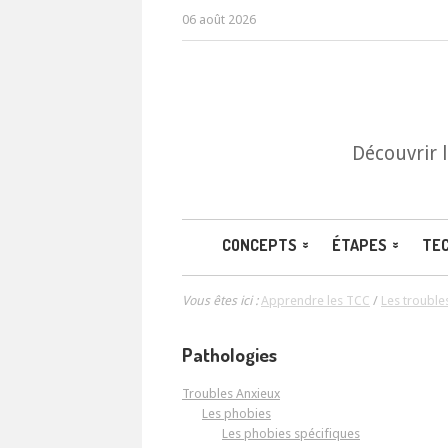
06 août 2026
Découvrir 
CONCEPTS
ÉTAPES
TE
Vous êtes ici :
Apprendre les TCC
/
Les trouble
Pathologies
Troubles Anxieux
Les phobies
Les phobies spécifiques