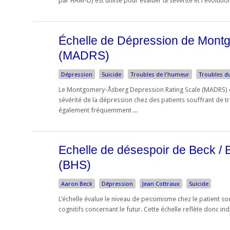
par HAM-D) est utilisé pour évaluer la sévérité et l'évolution
Échelle de Dépression de Mont
(MADRS)
Dépression
Suicide
Troubles de l'humeur
Troubles d
Le Montgomery-Åsberg Depression Rating Scale (MADRS) e
sévérité de la dépression chez des patients souffrant de tr
également fréquemment ...
Echelle de désespoir de Beck /
(BHS)
Aaron Beck
Dépression
Jean Cottraux
Suicide
L’échelle évalue le niveau de pessimisme chez le patient so
cognitifs concernant le futur. Cette échelle reflète donc ind