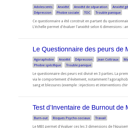
Adolescents
Anxiété
Anxiété de séparation
Anxiété g
Dépression
Phobie sociale
TOC
Trouble panique
Ce questionnaire a été construit en partant du questionnai
L'échelle permet d'évaluer l'anxiété selon 6 dimensions : a
Le Questionnaire des peurs de 
Agoraphobie
Anxiété
Dépression
Jean Cottraux
Ma
Phobie spécifique
Trouble panique
Le questionnaire des peurs est divisé en 3 parties. La pre
via le comportement d'évitement, notamment l'agoraphobie
sang et blessures (exemple : injections et interventions chiru
Test d’Inventaire de Burnout de
Burn-out
Risques Psycho-sociaux
Travail
Le MBI permet d'évaluer ces les 3 dimensions de l’épuisem