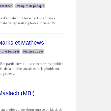
énéralisée
Attaques de panique
re d'anxiété pour les enfants de Spence.
nxiété de séparation phobie sociale TOC ...
Marks et Mathews
rtine Bouvard
Phobie sociale
mière partie (items 1-17) concerne les phobies
, de la phobie sociale et de la phobie du
rgicales ...
 Maslach (MBI)
ent professionnel (burn-out) selon Maslach :