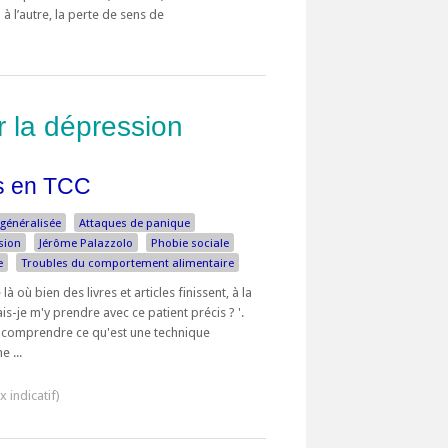
à l’autre, la perte de sens de
r la dépression
es en TCC
 généralisée
Attaques de panique
sion
Jérôme Palazzolo
Phobie sociale
e
Troubles du comportement alimentaire
où bien des livres et articles finissent, à la
s-je m'y prendre avec ce patient précis ? '.
 comprendre ce qu'est une technique
e ...