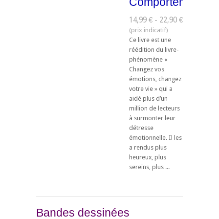
Comportementale
14,99 € - 22,90 €
Ce livre est une
réédition du livre-
phénomène «
Changez vos
émotions, changez
votre vie » qui a
aidé plus d’un
million de lecteurs
à surmonter leur
détresse
émotionnelle. Il les
a rendus plus
heureux, plus
sereins, plus ...
Bandes dessinées