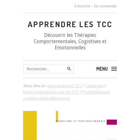
S'inscrire
-
Se connecter
APPRENDRE LES TCC
Découvrir les Thérapies
Comportementales, Cognitives et
Emotionnelles
MENU
Vous êtes ici :
Apprendre les TCC
/
Catalogue
/
Livres universitaires sur les TCC
/
Psychothérapie
cognitive de la dépression